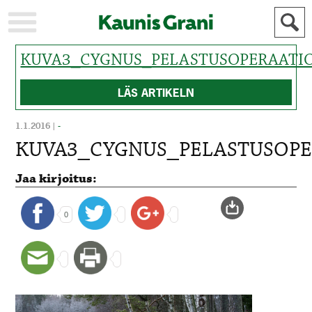
KUVA3_CYGNUS_PELASTUSOPERAATI
KAUPUNKI
STADEN
AJANKOHTAISTA
AKTUELLT
LÄS ARTIKELN
URHEILU
IDROTT
KULTTUURI
KULTUR
1.1.2016
|
-
KUVA3_CYGNUS_PELASTUSOPE
HISTORIA
HISTORIA
YLEINEN
ALLMÄN
Jaa kirjoitus:
FÖR
MAINOSTAJILLE
ANNONSÖRER
0