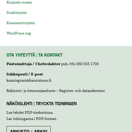
Kirjaudu sisään
Sisältösyöte
Kommenttisyöte
WordPress.org
OTA YHTEYTTÄ | TA KONTAKT
Päätoimittaja / Chefredaktör
puh./tfn 050 555 1703
Sähköposti / E-post
kaunisgrani@kauniainen.fi
Rekisteri- ja tietosuojaseloste – Register- och datasekretess
NÄKÖISLEHTI | TRYCKTA TIDNINGEN
Lue lehdet
PDF-tiedostoina
.
Läs tidningarna i
PDF-format
.
ARKISTO | ARKIV