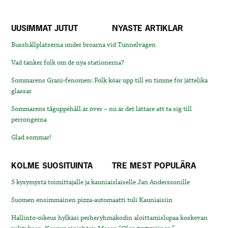
UUSIMMAT JUTUT
NYASTE ARTIKLAR
Busshållplatserna under broarna vid Tunnelvägen
Vad tänker folk om de nya stationerna?
Sommarens Grani-fenomen: Folk köar upp till en timme för jättelika
glassar
Sommarens tåguppehåll är över – nu är det lättare att ta sig till
perrongerna
Glad sommar!
KOLME SUOSITUINTA
TRE MEST POPULÄRA
5 kysymystä toimittajalle ja kauniaislaiselle Jan Anderssonille
Suomen ensimmäinen pizza-automaatti tuli Kauniaisiin
Hallinto-oikeus hylkäsi perheryhmäkodin aloittamislupaa koskevan