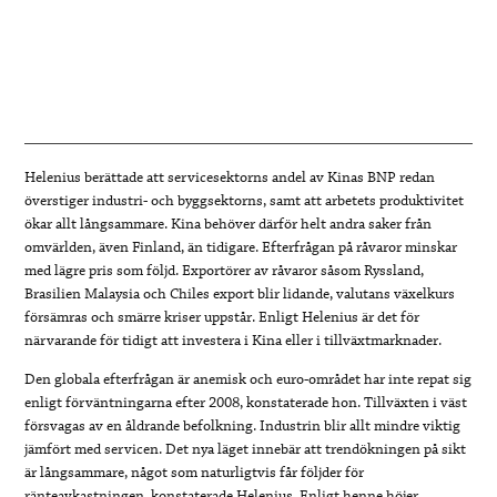
Helenius berättade att servicesektorns andel av Kinas BNP redan
överstiger industri- och byggsektorns, samt att arbetets produktivitet
ökar allt långsammare. Kina behöver därför helt andra saker från
omvärlden, även Finland, än tidigare. Efterfrågan på råvaror minskar
med lägre pris som följd. Exportörer av råvaror såsom Ryssland,
Brasilien Malaysia och Chiles export blir lidande, valutans växelkurs
försämras och smärre kriser uppstår. Enligt Helenius är det för
närvarande för tidigt att investera i Kina eller i tillväxtmarknader.
Den globala efterfrågan är anemisk och euro-området har inte repat sig
enligt förväntningarna efter 2008, konstaterade hon. Tillväxten i väst
försvagas av en åldrande befolkning. Industrin blir allt mindre viktig
jämfört med servicen. Det nya läget innebär att trendökningen på sikt
är långsammare, något som naturligtvis får följder för
ränteavkastningen, konstaterade Helenius. Enligt henne höjer