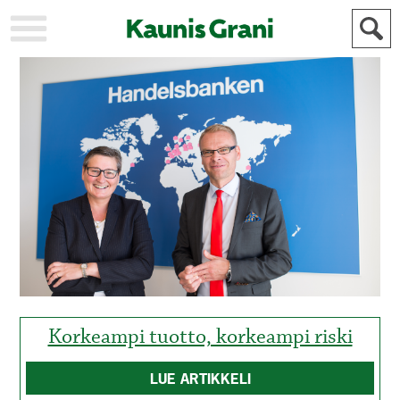
KAUPUNKI
STADEN
AJANKOHTAISTA
AKTUELLT
URHEILU
IDROTT
KULTTUURI
KULTUR
HISTORIA
HISTORIA
YLEINEN
ALLMÄN
FÖR
MAINOSTAJILLE
ANNONSÖRER
Korkeampi tuotto, korkeampi riski
LUE ARTIKKELI