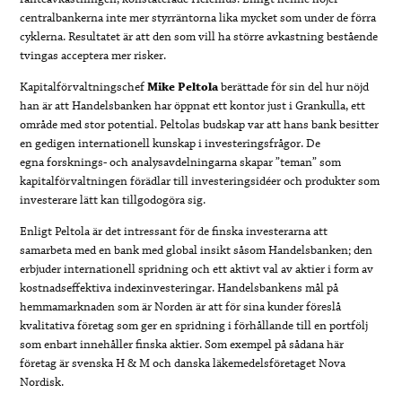
centralbankerna inte mer styrräntorna lika mycket som under de förra
cyklerna. Resultatet är att den som vill ha större avkastning bestående
tvingas acceptera mer risker.
Kapitalförvaltningschef
Mike Peltola
berättade för sin del hur nöjd
han är att Handelsbanken har öppnat ett kontor just i Grankulla, ett
område med stor potential. Peltolas budskap var att hans bank besitter
en gedigen internationell kunskap i investeringsfrågor. De
egna forsknings- och analysavdelningarna skapar ”teman” som
kapitalförvaltningen förädlar till investeringsidéer och produkter som
investerare lätt kan tillgodogöra sig.
Enligt Peltola är det intressant för de finska investerarna att
samarbeta med en bank med global insikt såsom Handelsbanken; den
erbjuder internationell spridning och ett aktivt val av aktier i form av
kostnadseffektiva indexinvesteringar. Handelsbankens mål på
hemmamarknaden som är Norden är att för sina kunder föreslå
kvalitativa företag som ger en spridning i förhållande till en portfölj
som enbart innehåller finska aktier. Som exempel på sådana här
företag är svenska H & M och danska läkemedelsföretaget Nova
Nordisk.