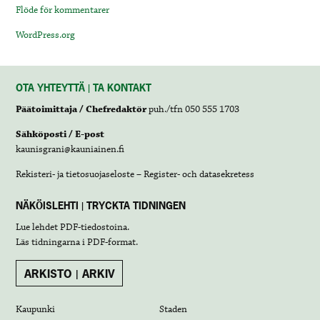
Flöde för kommentarer
WordPress.org
OTA YHTEYTTÄ | TA KONTAKT
Päätoimittaja / Chefredaktör
puh./tfn 050 555 1703
Sähköposti / E-post
kaunisgrani@kauniainen.fi
Rekisteri- ja tietosuojaseloste – Register- och datasekretess
NÄKÖISLEHTI | TRYCKTA TIDNINGEN
Lue lehdet
PDF-tiedostoina
.
Läs tidningarna i
PDF-format
.
ARKISTO | ARKIV
Kaupunki
Staden