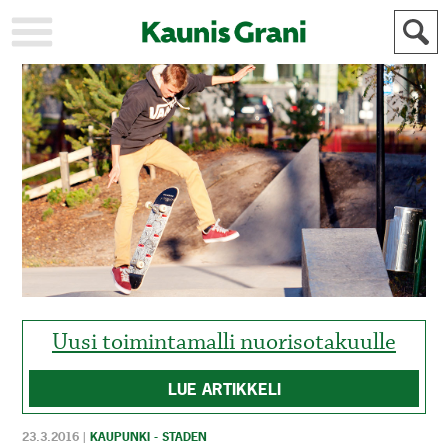
KAUPUNKI
STADEN
AJANKOHTAISTA
AKTUELLT
URHEILU
IDROTT
KULTTUURI
KULTUR
HISTORIA
HISTORIA
YLEINEN
ALLMÄN
FÖR
MAINOSTAJILLE
ANNONSÖRER
Uusi toimintamalli nuorisotakuulle
LUE ARTIKKELI
23.3.2016
|
KAUPUNKI - STADEN