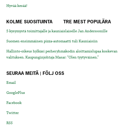
Hyvää kesää!
KOLME SUOSITUINTA
TRE MEST POPULÄRA
5 kysymystä toimittajalle ja kauniaislaiselle Jan Anderssonille
Suomen ensimmäinen pizza-automaatti tuli Kauniaisiin
Hallinto-oikeus hylkäsi perheryhmäkodin aloittamislupaa koskevan
valituksen. Kaupunginjohtaja Masar: “Olen tyytyväinen.”
SEURAA MEITÄ | FÖLJ OSS
Email
GooglePlus
Facebook
Twitter
RSS