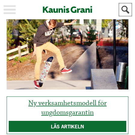
KAUPUNKI
STADEN
AJANKOHTAISTA
AKTUELLT
URHEILU
IDROTT
KULTTUURI
KULTUR
HISTORIA
HISTORIA
YLEINEN
ALLMÄN
FÖR
MAINOSTAJILLE
ANNONSÖRER
Ny verksamhetsmodell för
ungdomsgarantin
LÄS ARTIKELN