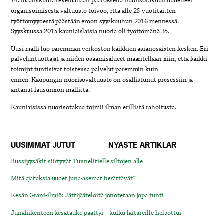
14. maaliskuuta tekemällään päätöksellä nuorisotakuun uudelleen
organisoimisesta valtuusto toivoo, että alle 25-vuotitaitten
työttömyydestä päästään eroon syyskuuhun 2016 mennessä.
Syyskuussa 2015 kauniaislaisia nuoria oli työttömänä 35.
Uusi malli luo paremman verkoston kaikkien asianosaisten kesken. Eri
palveluntuottajat ja niiden osaamisalueet määritellään niin, että kaikki
toimijat tuntisivat toistensa palvelut paremmin kuin
ennen. Kaupungin nuorisovaltuusto on osallistunut prosessiin ja
antanut lausunnon mallista.
Kauniaisissa nuorisotakuu toimii ilman erillistä rahoitusta.
UUSIMMAT JUTUT
NYASTE ARTIKLAR
Bussipysäkit siirtyvät Tunnelitielle siltojen alle
Mitä ajatuksia uudet juna-asemat herättävät?
Kesän Grani-ilmiö: Jättijäätelöitä jonotetaan jopa tunti
Junaliikenteen kesätauko päättyi – kulku laitureille helpottui