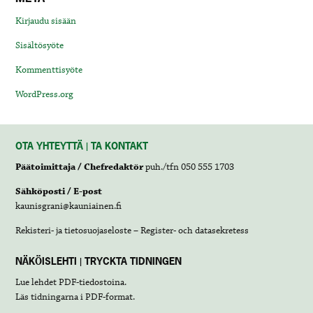
Kirjaudu sisään
Sisältösyöte
Kommenttisyöte
WordPress.org
OTA YHTEYTTÄ | TA KONTAKT
Päätoimittaja / Chefredaktör
puh./tfn 050 555 1703
Sähköposti / E-post
kaunisgrani@kauniainen.fi
Rekisteri- ja tietosuojaseloste – Register- och datasekretess
NÄKÖISLEHTI | TRYCKTA TIDNINGEN
Lue lehdet
PDF-tiedostoina
.
Läs tidningarna i
PDF-format
.