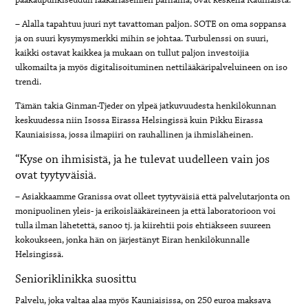
pääkaupunkiseudun lääkäriasemien parhaina, ovat keskellä Kauniaista.
– Alalla tapahtuu juuri nyt tavattoman paljon. SOTE on oma soppansa
ja on suuri kysymysmerkki mihin se johtaa. Turbulenssi on suuri,
kaikki ostavat kaikkea ja mukaan on tullut paljon investoijia
ulkomailta ja myös digitalisoituminen nettilääkäripalveluineen on iso
trendi.
Tämän takia Ginman-Tjeder on ylpeä jatkuvuudesta henkilökunnan
keskuudessa niin Isossa Eirassa Helsingissä kuin Pikku Eirassa
Kauniaisissa, jossa ilmapiiri on rauhallinen ja ihmisläheinen.
“Kyse on ihmisistä, ja he tulevat uudelleen vain jos
ovat tyytyväisiä.
– Asiakkaamme Granissa ovat olleet tyytyväisiä että palvelutarjonta on
monipuolinen yleis- ja erikoislääkäreineen ja että laboratorioon voi
tulla ilman lähetettä, sanoo tj. ja kiirehtii pois ehtiäkseen suureen
kokoukseen, jonka hän on järjestänyt Eiran henkilökunnalle
Helsingissä.
Senioriklinikka suosittu
Palvelu, joka valtaa alaa myös Kauniaisissa, on 250 euroa maksava