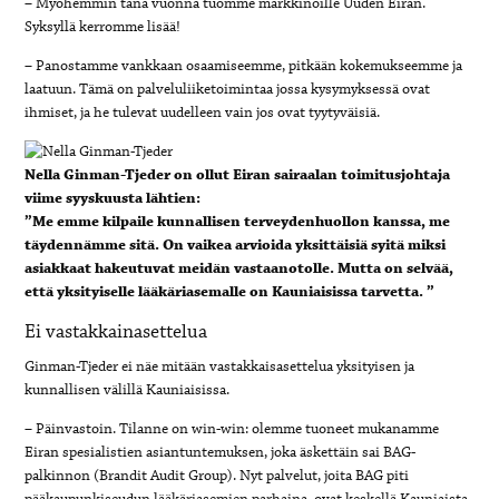
– Myöhemmin tänä vuonna tuomme markkinoille Uuden Eiran.
Syksyllä kerromme lisää!
– Panostamme vankkaan osaamiseemme, pitkään kokemukseemme ja
laatuun. Tämä on palveluliiketoimintaa jossa kysymyksessä ovat
ihmiset, ja he tulevat uudelleen vain jos ovat tyytyväisiä.
Nella Ginman-Tjeder on ollut Eiran sairaalan toimitusjohtaja
viime syyskuusta lähtien:
”Me emme kilpaile kunnallisen terveydenhuollon kanssa, me
täydennämme sitä. On vaikea arvioida yksittäisiä syitä miksi
asiakkaat hakeutuvat meidän vastaanotolle. Mutta on selvää,
että yksityiselle lääkäriasemalle on Kauniaisissa tarvetta. ”
Ei vastakkainasettelua
Ginman-Tjeder ei näe mitään vastakkaisasettelua yksityisen ja
kunnallisen välillä Kauniaisissa.
– Päinvastoin. Tilanne on win-win: olemme tuoneet mukanamme
Eiran spesialistien asiantuntemuksen, joka äskettäin sai BAG-
palkinnon (Brandit Audit Group). Nyt palvelut, joita BAG piti