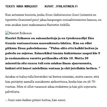
TEKSTI: NINA WINQUIST
KUVAT: JYRILAITINEN.FI
Kun astumme hissistä, jonka
Eiran lääkäriasema Grani
(nimestä on
tiputettu Granimed pois) jakaa kaupungin sosiaalitoimiston kanssa, on
eräs asiakas juuri maksamassa Harrietin tiskillä.
Harriet Eriksson on sairaanhoitaja ja on työskennellyt Eira
Granin vastaanotossa marraskuusta lähtien. Hän on ollut
pitkään Eiran palveluksessa . ”Pidän siitä että kaikki hoituu ja
palvelu on sujuvaa. Esimerkiksi tänään lääkärimme saapui klo 9
ja ensimmäinen varattu potilasaika oli klo 10. Mutta 20
minuuttia sitä ennen tuli eräs asiakas ilman ajanvarausta,
lääkäri otti hänet mielellään vastaan ja ehti jutellakin hetken. ”
Asiakas ei halua tulla kuvatuksi tai kertoa nimeään, mutta sanoo, että
hän pistäytyi aamulla uusiakseen ajokorttinsa, koska hän on yli 70-
vuotias. Mies ei ollut varannut aikaa etukäteen ja hän piti sujuvasta
palvelusta.
– Juuri näin kaiken pitäisi hoitua, hän sanoi.