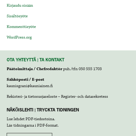
Kirjaudu sisään
Sisältösyöte
Kommenttisyöte
WordPress.org
OTA YHTEYTTÄ | TA KONTAKT
Päätoimittaja / Chefredaktör
puh./tfn 050 555 1703
Sähköposti / E-post
kaunisgrani@kauniainen.fi
Rekisteri- ja tietosuojaseloste – Register- och datasekretess
NÄKÖISLEHTI | TRYCKTA TIDNINGEN
Lue lehdet
PDF-tiedostoina
.
Läs tidningarna i
PDF-format
.