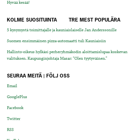
Hyvää kesää!
KOLME SUOSITUINTA
TRE MEST POPULÄRA
5 kysymystä toimittajalle ja kauniaislaiselle Jan Anderssonille
Suomen ensimmäinen pizza-automaatti tuli Kauniaisiin
Hallinto-oikeus hylkäsi perheryhmäkodin aloittamislupaa koskevan
valituksen. Kaupunginjohtaja Masar: “Olen tyytyväinen.”
SEURAA MEITÄ | FÖLJ OSS
Email
GooglePlus
Facebook
Twitter
RSS