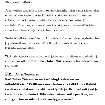
Eiran senioriklinikka.
Se tarkoittaa tapaamista ensin oman sairaanhoitajan kanssa, joka tekee
ensimmäisen kartoituksen, lähettää asiakkaan laboratorioon mm.
sokeri-, rasva-, kolesterolimittauksia, virtsanäytteen ottoa ja
sydänfilmiä varten, valitsee yhdessä asiakkaan kanssa omalääkärin ja
antaa tarvittaessa ohjeita jatkohoitoa varten.
Senioriklinikka toimii hieman kuin työssäkäyvien työterveydenhuolto
ja yhteisesti sovitaan rytmistä, jolla asiakas kutsutaan jatkossa
lääkärin kontrolleihin.
Yksi heistä, jotka varmistavat että jatkuvuus toimii, on kardiologian ja
sisätautien erikoislääkäri
Karl Johan Tötterman
, johon törmäämme
käytävällä.
Karl Johan Tötterman on kardiologi ja sisätautien
erikoislääkäri: ”Täällä on saman katon alla kaikki mitä lääkäri
tarvitsee voidakseen tehdä hyvää työtä, ja tilat ovat raikkaat ja
tarkoituksenmukaiset. Oikeastaan ainoa, mikä puuttuu, on
röntgen, koska siihen tarvitaan lyijyä seiniin.”