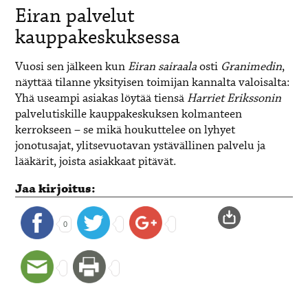
Eiran palvelut
kauppakeskuksessa
Vuosi sen jälkeen kun
Eiran sairaala
osti
Granimedin
,
näyttää tilanne yksityisen toimijan kannalta valoisalta:
Yhä useampi asiakas löytää tiensä
Harriet Erikssonin
palvelutiskille kauppakeskuksen kolmanteen
kerrokseen – se mikä houkuttelee on lyhyet
jonotusajat, ylitsevuotavan ystävällinen palvelu ja
lääkärit, joista asiakkaat pitävät.
Jaa kirjoitus:
0