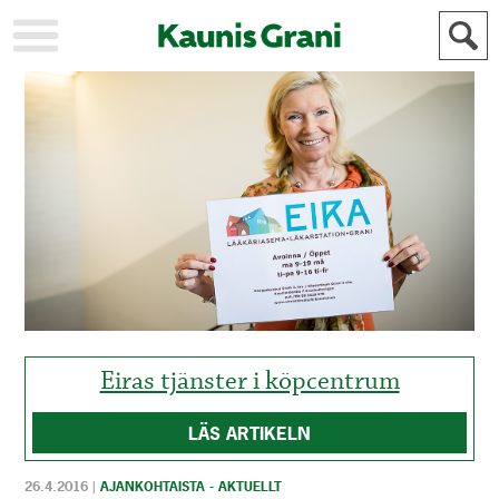
KAUPUNKI
STADEN
AJANKOHTAISTA
AKTUELLT
URHEILU
IDROTT
KULTTUURI
KULTUR
HISTORIA
HISTORIA
YLEINEN
ALLMÄN
FÖR
MAINOSTAJILLE
ANNONSÖRER
Eiras tjänster i köpcentrum
LÄS ARTIKELN
26.4.2016
|
AJANKOHTAISTA - AKTUELLT