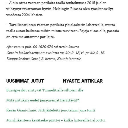
– Aloin ottaa vastaan potilaita täällä toukokuussa 2015 ja olen
viihtynyt tavattoman hyvin. Helsingin Eirassa olen työskennellyt
vuodesta 2004 lähtien.
– Tavallisesti otan vastaan potilaita yleislääkärin lähetteellä, mutta
täällä autan kaikessa mihin minua tarvitaan. Rajoja ei saa olla, pääasia
on että me autamme potilaita.
Ajanvaraus puh. 09 1620 670 tai netin kautta
Granin lääkäriasema on avoinna ma klo 9–18, ti–pe klo 9–16.
Kauppakeskus Grani, 3. kerros, Kauniaistentie
UUSIMMAT JUTUT
NYASTE ARTIKLAR
Bussipysäkit siirtyvät Tunnelitielle siltojen alle
Mitä ajatuksia uudet juna-asemat herättävät?
Kesän Grani-ilmiö: Jättijäätelöitä jonotetaan jopa tunti
Junaliikenteen kesätauko päättyi – kulku laitureille helpottui