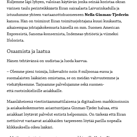
Kuljemme läpi lyhyen, valoisan käytävän jonka seinää koristaa okran
värinen taulu perinteikkäästä Eiran sairaalasta Laivurinkadulla ja
istuudumme yhteen vastaanottohuoneeseen
Nella Ginman-Tjederin
kanssa. Hän on toiminut Eiran toimitusjohtajana kuusi kuukautta,
aikaisempaa johtajakokemusta hänellä on mm. Suomen American
Expressistä, Sanoma-konsernista, Indemeas-yhtiöstä ja viimeksi
Ifolorista.
Osaamista ja laatua
Hänen tehtävänsä on uudistaa ja luoda kasvua.
– Olemme pieni toimija, liikevaihto noin 8 miljoonaa euroa ja
suomalaisten lääkärien omistama, se on meidän vahvuutemme ja
viehätyksemme. Tarjoamme palvelujamme sekä suomen-
että ruotsinkielisille asiakkaille.
Maanläheisenä viestintäammattilaisena ja digitaalisen markkinoinnin
ja asiakaskokemusten asiantuntijana Ginman-Tjeder haluaa, että
asiakkaat löytävät palvelut entistä helpommin. On tärkeää että Eiran
nettisivut vastaavat asiakkaiden tarpeeseen löytää parilla nopealla
klikkauksella oikea lääkäri.