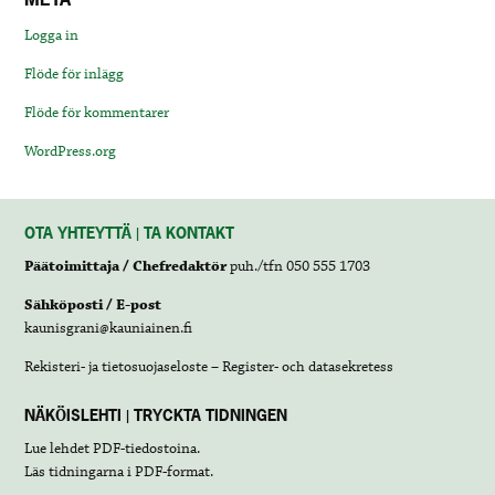
Logga in
Flöde för inlägg
Flöde för kommentarer
WordPress.org
OTA YHTEYTTÄ | TA KONTAKT
Päätoimittaja / Chefredaktör
puh./tfn 050 555 1703
Sähköposti / E-post
kaunisgrani@kauniainen.fi
Rekisteri- ja tietosuojaseloste – Register- och datasekretess
NÄKÖISLEHTI | TRYCKTA TIDNINGEN
Lue lehdet
PDF-tiedostoina
.
Läs tidningarna i
PDF-format
.