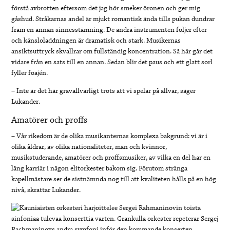
förstå avbrotten eftersom det jag hör smeker öronen och ger mig
gåshud. Stråkarnas andel är mjukt romantisk ända tills pukan dundrar
fram en annan sinnesstämning. De andra instrumenten följer efter
och känsloladdningen är dramatisk och stark. Musikernas
ansiktsuttryck skvallrar om fullständig koncentration. Så här går det
vidare från en sats till en annan. Sedan blir det paus och ett glatt sorl
fyller foajén.
– Inte är det här gravallvarligt trots att vi spelar på allvar, säger
Lukander.
Amatörer och proffs
– Vår rikedom är de olika musikanternas komplexa bakgrund: vi är i
olika åldrar, av olika nationaliteter, män och kvinnor,
musikstuderande, amatörer och proffsmusiker, av vilka en del har en
lång karriär i någon elitorkester bakom sig. Förutom stränga
kapellmästare ser de sistnämnda nog till att kvaliteten hålls på en hög
nivå, skrattar Lukander.