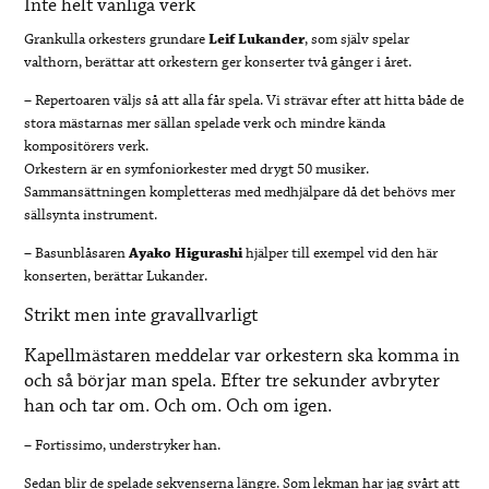
Inte helt vanliga verk
Grankulla orkesters grundare
Leif Lukander
, som själv spelar
valthorn, berättar att orkestern ger konserter två gånger i året.
– Repertoaren väljs så att alla får spela. Vi strävar efter att hitta både de
stora mästarnas mer sällan spelade verk och mindre kända
kompositörers verk.
Orkestern är en symfoniorkester med drygt 50 musiker.
Sammansättningen kompletteras med medhjälpare då det behövs mer
sällsynta instrument.
– Basunblåsaren
Ayako Higurashi
hjälper till exempel vid den här
konserten, berättar Lukander.
Strikt men inte gravallvarligt
Kapellmästaren meddelar var orkestern ska komma in
och så börjar man spela. Efter tre sekunder avbryter
han och tar om. Och om. Och om igen.
– Fortissimo, understryker han.
Sedan blir de spelade sekvenserna längre. Som lekman har jag svårt att