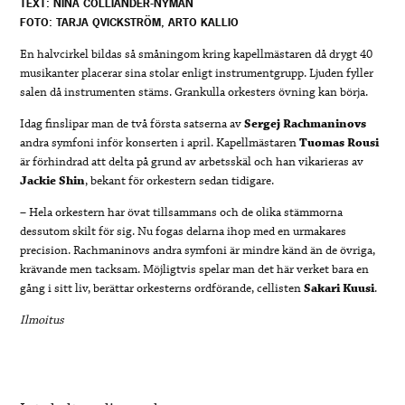
TEXT: NINA COLLIANDER-NYMAN
FOTO: TARJA QVICKSTRÖM, ARTO KALLIO
En halvcirkel bildas så småningom kring kapellmästaren då drygt 40
musikanter placerar sina stolar enligt instrumentgrupp. Ljuden fyller
salen då instrumenten stäms. Grankulla orkesters övning kan börja.
Idag finslipar man de två första satserna av
Sergej Rachmaninovs
andra symfoni inför konserten i april. Kapellmästaren
Tuomas Rousi
är förhindrad att delta på grund av arbetsskäl och han vikarieras av
Jackie Shin
, bekant för orkestern sedan tidigare.
– Hela orkestern har övat tillsammans och de olika stämmorna
dessutom skilt för sig. Nu fogas delarna ihop med en urmakares
precision. Rachmaninovs andra symfoni är mindre känd än de övriga,
krävande men tacksam. Möjligtvis spelar man det här verket bara en
gång i sitt liv, berättar orkesterns ordförande, cellisten
Sakari Kuusi
.
Ilmoitus