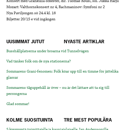
Konsert med Grankulla orkester, dir. Tuomas Rousi, sol. Jukka Harju
Mozart: Valthornskonsert nr 4, Rachmaninov: Symfoni nr 2
Nya Paviljongen sö 24.4 kl. 18
Biljetter 20/15 e vid ingången
UUSIMMAT JUTUT
NYASTE ARTIKLAR
Busshållplatserna under broarna vid Tunnelvägen
Vad tänker folk om de nya stationerna?
Sommarens Grani-fenomen: Folk köar upp till en timme för jättelika
glassar
Sommarens tåguppehåll är över – nu är det lättare att ta sig till
perrongerna
Glad sommar!
KOLME SUOSITUINTA
TRE MEST POPULÄRA
5 kysymystä toimittajalle ja kauniaislaiselle Jan Anderssonille