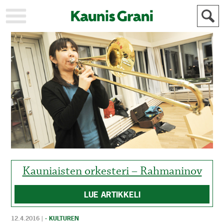
KAUPUNKI
STADEN
AJANKOHTAISTA
AKTUELLT
URHEILU
IDROTT
KULTTUURI
KULTUR
HISTORIA
HISTORIA
YLEINEN
ALLMÄN
FÖR
MAINOSTAJILLE
ANNONSÖRER
Kauniaisten orkesteri – Rahmaninov
LUE ARTIKKELI
12.4.2016
|
- KULTUREN