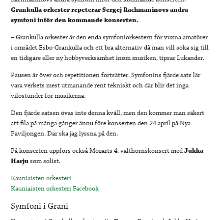
Grankulla orkester repeterar Sergej Rachmaninovs andra
symfoni inför den kommande konserten.
– Grankulla orkester är den enda symfoniorkestern för vuxna amatörer
i området Esbo-Grankulla och ett bra alternativ då man vill söka sig till
en tidigare eller ny hobbyverksamhet inom musiken, tipsar Lukander.
Pausen är över och repetitionen fortsätter. Symfonins fjärde sats lär
vara verkets mest utmanande rent tekniskt och där blir det inga
vilostunder för musikerna.
Den fjärde satsen övas inte denna kväll, men den kommer man säkert
att fila på många gånger ännu före konserten den 24 april på Nya
Paviljongen. Där ska jag lyssna på den.
På konserten uppförs också Mozarts 4. valthornskonsert med
Jukka
Harju
som solist.
Kauniaisten orkesteri
Kauniaisten orkesteri Facebook
Symfoni i Grani