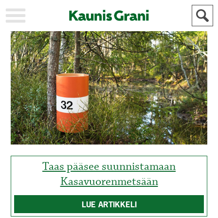
KAUPUNKI
STADEN
AJANKOHTAISTA
AKTUELLT
URHEILU
IDROTT
KULTTUURI
KULTUR
HISTORIA
HISTORIA
YLEINEN
ALLMÄN
FÖR
MAINOSTAJILLE
ANNONSÖRER
Taas pääsee suunnistamaan
Kasavuorenmetsään
LUE ARTIKKELI