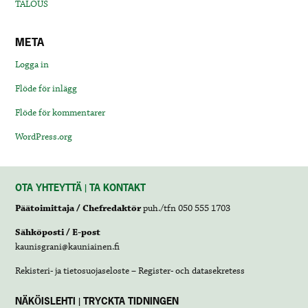
TALOUS
META
Logga in
Flöde för inlägg
Flöde för kommentarer
WordPress.org
OTA YHTEYTTÄ | TA KONTAKT
Päätoimittaja / Chefredaktör
puh./tfn 050 555 1703
Sähköposti / E-post
kaunisgrani@kauniainen.fi
Rekisteri- ja tietosuojaseloste – Register- och datasekretess
NÄKÖISLEHTI | TRYCKTA TIDNINGEN