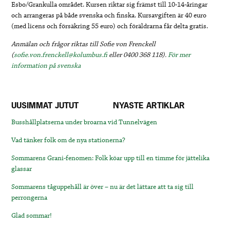
Esbo/Grankulla området. Kursen riktar sig främst till 10-14-åringar
och arrangeras på både svenska och finska. Kursavgiften är 40 euro
(med licens och försäkring 55 euro) och föräldrarna får delta gratis.
Anmälan och frågor riktas till Sofie von Frenckell
(
sofie.von.frenckell@kolumbus.fi
eller 0400 368 118).
För mer
information på svenska
UUSIMMAT JUTUT
NYASTE ARTIKLAR
Busshållplatserna under broarna vid Tunnelvägen
Vad tänker folk om de nya stationerna?
Sommarens Grani-fenomen: Folk köar upp till en timme för jättelika
glassar
Sommarens tåguppehåll är över – nu är det lättare att ta sig till
perrongerna
Glad sommar!