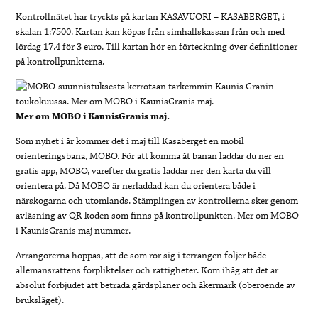
Kontrollnätet har tryckts på kartan KASAVUORI – KASABERGET, i
skalan 1:7500. Kartan kan köpas från simhallskassan från och med
lördag 17.4 för 3 euro. Till kartan hör en förteckning över definitioner
på kontrollpunkterna.
Mer om MOBO i KaunisGranis maj.
Som nyhet i år kommer det i maj till Kasaberget en mobil
orienteringsbana, MOBO. För att komma åt banan laddar du ner en
gratis app, MOBO, varefter du gratis laddar ner den karta du vill
orientera på. Då MOBO är nerladdad kan du orientera både i
närskogarna och utomlands. Stämplingen av kontrollerna sker genom
avläsning av QR-koden som finns på kontrollpunkten. Mer om MOBO
i KaunisGranis maj nummer.
Arrangörerna hoppas, att de som rör sig i terrängen följer både
allemansrättens förpliktelser och rättigheter. Kom ihåg att det är
absolut förbjudet att beträda gårdsplaner och åkermark (oberoende av
bruksläget).