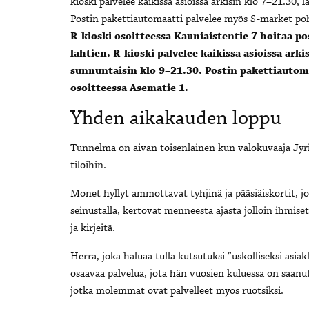
R-kioski osoitteessa Kauniaistentie 7 hoitaa p
lähtien. R-kioski palvelee kaikissa asioissa arki
sunnuntaisin klo 9–21.30. Postin pakettiautom
osoitteessa Asematie 1.
Yhden aikakauden loppu
Tunnelma on aivan toisenlainen kun valokuvaaja Jyr
tiloihin.
Monet hyllyt ammottavat tyhjinä ja pääsiäiskortit, jot
seinustalla, kertovat menneestä ajasta jolloin ihmiset
ja kirjeitä.
Herra, joka haluaa tulla kutsutuksi ”uskolliseksi asiak
osaavaa palvelua, jota hän vuosien kuluessa on saan
jotka molemmat ovat palvelleet myös ruotsiksi.