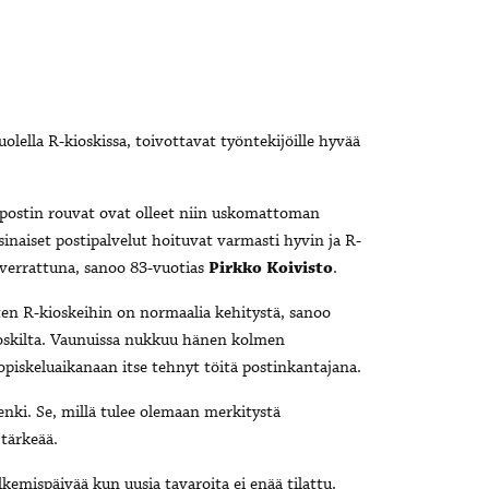
olella R-kioskissa, toivottavat työntekijöille hyvää
tä postin rouvat ovat olleet niin uskomattoman
rsinaiset postipalvelut hoituvat varmasti hyvin ja R-
n verrattuna, sanoo 83-vuotias
Pirkko Koivisto
.
kuten R-kioskeihin on normaalia kehitystä, sanoo
ioskilta. Vaunuissa nukkuu hänen kolmen
iskeluaikanaan itse tehnyt töitä postinkantajana.
enki. Se, millä tulee olemaan merkitystä
tärkeää.