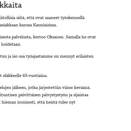
kkaita
tollisia siitä, että ovat saaneet työskennellä
siakkaan kanssa Kauniaisissa.
lisesta palvelusta, kertoo Oksanen. Samalla he ovat
a hoidetaan.
astuu ja iso osa työajastamme on mennyt erilaisten
t eläkkeelle 63-vuotiaina.
lujen jälkeen, jotka järjestettiin viime keväänä.
tuntisen päivittäisen päivystystyön ja sijaistaa
 hieman ironisesti, että heistä tulee nyt