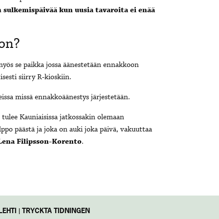
 sulkemispäivää kun uusia tavaroita ei enää
on?
myös se paikka jossa äänestetään ennakkoon
sesti siirry R-kioskiin.
eissa missä ennakkoäänestys järjestetään.
 tulee Kauniaisissa jatkossakin olemaan
ppo päästä ja joka on auki joka päivä, vakuuttaa
Lena Filipsson-Korento
.
EHTI | TRYCKTA TIDNINGEN