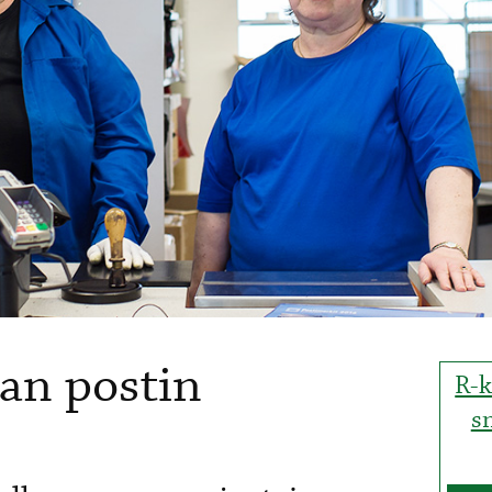
ian postin
R-k
s