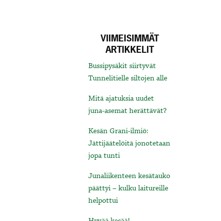
VIIMEISIMMÄT
ARTIKKELIT
Bussipysäkit siirtyvät
Tunnelitielle siltojen alle
Mitä ajatuksia uudet
juna-asemat herättävät?
Kesän Grani-ilmiö:
Jättijäätelöitä jonotetaan
jopa tunti
Junaliikenteen kesätauko
päättyi – kulku laitureille
helpottui
Hyvää kesää!