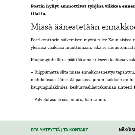
Postin hyllyt ammottivat tyhjinä viikkoa ennen
tilattu.
Missä äänestetään ennakko
Postikonttorin sulkemisen myötä tulee Kauniaisissa 
yleisissä vaaleissa muuttumaan, eikä se siis automaatti
Kaupunginhallitus päättää aina erikseen kaikissa vaal
– Riippumatta siitä missä ennakkoäänestys tapahtuu,
mahdollisuus äänestää paikassa johon kaikkien on hel
kaupunginlakimies, keskusvaalilautakunnan sihteeri
– Palvelutaso ei siis muutu, hän sanoo.
OTA YHTEYTTÄ | TA KONTAKT
NÄKÖISL