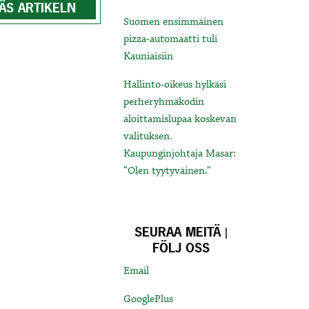
ÄS ARTIKELN
Suomen ensimmäinen
pizza-automaatti tuli
Kauniaisiin
Hallinto-oikeus hylkäsi
perheryhmäkodin
aloittamislupaa koskevan
valituksen.
Kaupunginjohtaja Masar:
“Olen tyytyväinen.”
SEURAA MEITÄ |
FÖLJ OSS
Email
GooglePlus