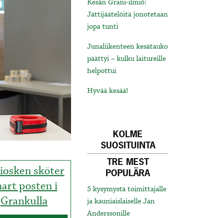
Kesän Grani-ilmiö:
Jättijäätelöitä jonotetaan
jopa tunti
Junaliikenteen kesätauko
päättyi – kulku laitureille
helpottui
Hyvää kesää!
KOLME
SUOSITUINTA
TRE MEST
iosken sköter
POPULÄRA
nart posten i
5 kysymystä toimittajalle
Grankulla
ja kauniaislaiselle Jan
Anderssonille