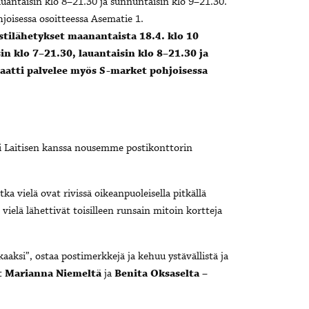
ostilähetykset maanantaista 18.4. klo 10
sin klo 7–21.30, lauantaisin klo 8–21.30 ja
aatti palvelee myös S-market pohjoisessa
i Laitisen kanssa nousemme postikonttorin
ka vielä ovat rivissä oikeanpuoleisella pitkällä
 vielä lähettivät toisilleen runsain mitoin kortteja
kaaksi”, ostaa postimerkkejä ja kehuu ystävällistä ja
ut
Marianna Niemeltä
ja
Benita Oksaselta
–