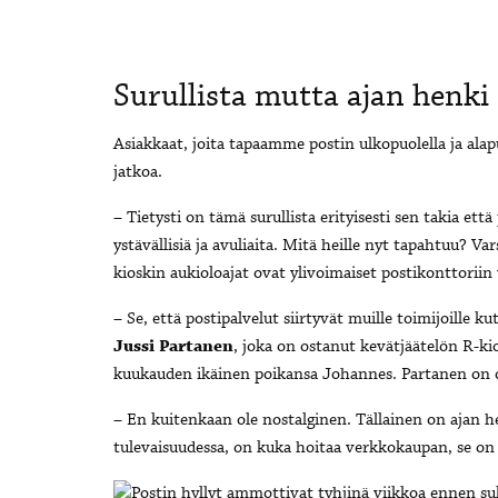
Surullista mutta ajan henki
Asiakkaat, joita tapaamme postin ulkopuolella ja alapu
jatkoa.
– Tietysti on tämä surullista erityisesti sen takia et
ystävällisiä ja avuliaita. Mitä heille nyt tapahtuu? Va
kioskin aukioloajat ovat ylivoimaiset postikonttorii
– Se, että postipalvelut siirtyvät muille toimijoille 
Jussi Partanen
, joka on ostanut kevätjäätelön R-k
kuukauden ikäinen poikansa Johannes. Partanen on op
– En kuitenkaan ole nostalginen. Tällainen on ajan h
tulevaisuudessa, on kuka hoitaa verkkokaupan, se on 