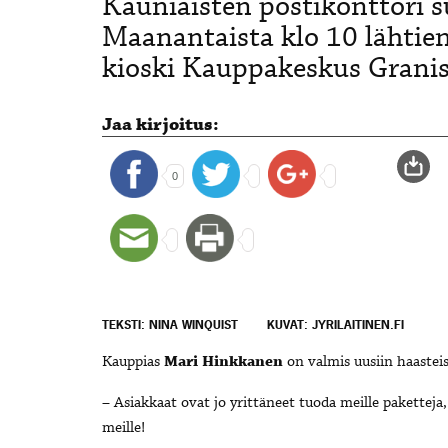
Kauniaisten postikonttori s
Maanantaista klo 10 lähtien
kioski Kauppakeskus Granis
Jaa kirjoitus:
0
TEKSTI: NINA WINQUIST
KUVAT: JYRILAITINEN.FI
Kauppias
Mari Hinkkanen
on valmis uusiin haastei
– Asiakkaat ovat jo yrittäneet tuoda meille paketteja, 
meille!