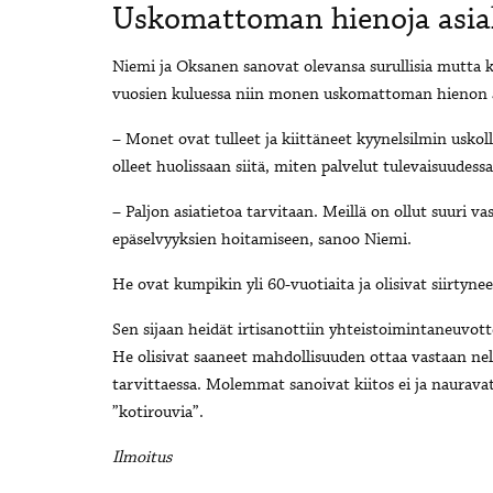
Uskomattoman hienoja asia
Niemi ja Oksanen sanovat olevansa surullisia mutta kii
vuosien kuluessa niin monen uskomattoman hienon a
– Monet ovat tulleet ja kiittäneet kyynelsilmin uskol
olleet huolissaan siitä, miten palvelut tulevaisuudess
– Paljon asiatietoa tarvitaan. Meillä on ollut suuri v
epäselvyyksien hoitamiseen, sanoo Niemi.
He ovat kumpikin yli 60-vuotiaita ja olisivat siirtynee
Sen sijaan heidät irtisanottiin yhteistoimintaneuvotte
He olisivat saaneet mahdollisuuden ottaa vastaan neli
tarvittaessa. Molemmat sanoivat kiitos ei ja nauravat
”kotirouvia”.
Ilmoitus