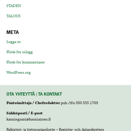
STADEN
TALOUS
META
Logga in
Flöde för inlägg
Flöde för kommentarer
WordPress.org
OTA YHTEYTTÄ | TA KONTAKT
Päätoimittaja / Chefredaktör
puh./tfn 050 555 1703
Sähköposti / E-post
kaunisgrani@kauniainen.fi
Rekisteri- ja tietosuojaseloste – Register- och datasekretess