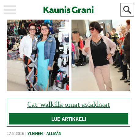
KAUPUNKI
STADEN
AJANKOHTAISTA
AKTUELLT
URHEILU
IDROTT
KULTTUURI
KULTUR
HISTORIA
HISTORIA
YLEINEN
ALLMÄN
FÖR
MAINOSTAJILLE
ANNONSÖRER
Cat-walkilla omat asiakkaat
LUE ARTIKKELI
17.5.2016
|
YLEINEN - ALLMÄN