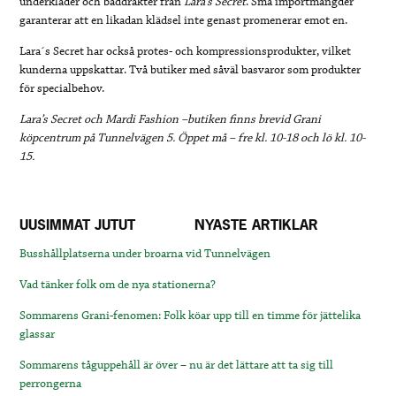
underkläder och baddräkter från
Lara’s Secret
. Små importmängder
garanterar att en likadan klädsel inte genast promenerar emot en.
Lara´s Secret har också protes- och kompressionsprodukter, vilket
kunderna uppskattar. Två butiker med såväl basvaror som produkter
för specialbehov.
Lara’s Secret och Mardi Fashion –butiken finns brevid Grani
köpcentrum på Tunnelvägen 5. Öppet må – fre kl. 10-18 och lö kl. 10-
15.
UUSIMMAT JUTUT
NYASTE ARTIKLAR
Busshållplatserna under broarna vid Tunnelvägen
Vad tänker folk om de nya stationerna?
Sommarens Grani-fenomen: Folk köar upp till en timme för jättelika
glassar
Sommarens tåguppehåll är över – nu är det lättare att ta sig till
perrongerna