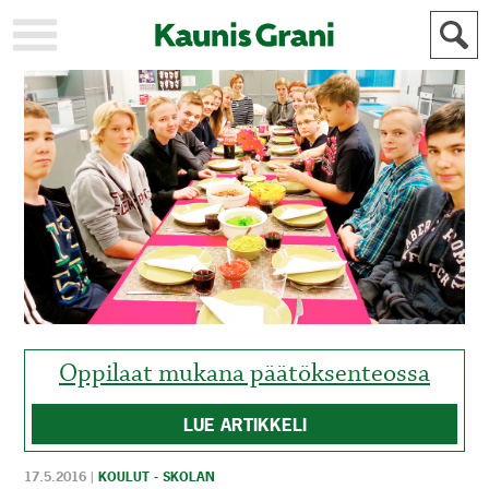
KAUPUNKI
STADEN
AJANKOHTAISTA
AKTUELLT
URHEILU
IDROTT
KULTTUURI
KULTUR
HISTORIA
HISTORIA
YLEINEN
ALLMÄN
FÖR
MAINOSTAJILLE
ANNONSÖRER
Oppilaat mukana päätöksenteossa
LUE ARTIKKELI
17.5.2016
|
KOULUT - SKOLAN