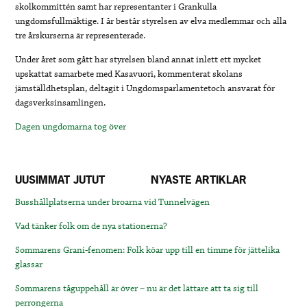
skolkommittén samt har representanter i Grankulla
ungdomsfullmäktige. I år består styrelsen av elva medlemmar och alla
tre årskurserna är representerade.
Under året som gått har styrelsen bland annat inlett ett mycket
upskattat samarbete med Kasavuori, kommenterat skolans
jämställdhetsplan, deltagit i Ungdomsparlamentetoch ansvarat för
dagsverksinsamlingen.
Dagen ungdomarna tog över
UUSIMMAT JUTUT
NYASTE ARTIKLAR
Busshållplatserna under broarna vid Tunnelvägen
Vad tänker folk om de nya stationerna?
Sommarens Grani-fenomen: Folk köar upp till en timme för jättelika
glassar
Sommarens tåguppehåll är över – nu är det lättare att ta sig till
perrongerna