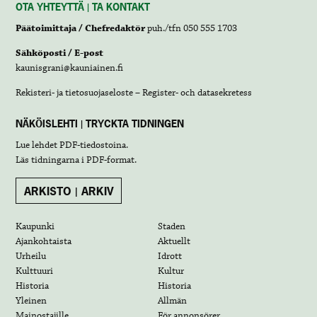
OTA YHTEYTTÄ | TA KONTAKT
Päätoimittaja / Chefredaktör
puh./tfn 050 555 1703
Sähköposti / E-post
kaunisgrani@kauniainen.fi
Rekisteri- ja tietosuojaseloste – Register- och datasekretess
NÄKÖISLEHTI | TRYCKTA TIDNINGEN
Lue lehdet
PDF-tiedostoina
.
Läs tidningarna i
PDF-format
.
ARKISTO | ARKIV
Kaupunki
Staden
Ajankohtaista
Aktuellt
Urheilu
Idrott
Kulttuuri
Kultur
Historia
Historia
Yleinen
Allmän
Mainostajille
För annonsörer