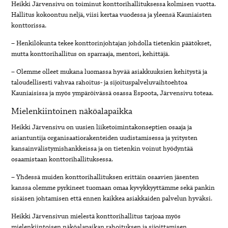
Heikki Järvensivu on toiminut konttorihallituksessa kolmisen vuotta.
Hallitus kokoontuu neljä, viisi kertaa vuodessa ja yleensä Kauniaisten
konttorissa.
– Henkilökunta tekee konttorinjohtajan johdolla tietenkin päätökset,
mutta konttorihallitus on sparraaja, mentori, kehittäjä.
– Olemme olleet mukana luomassa hyvää asiakkuuksien kehitystä ja
taloudellisesti vahvaa rahoitus- ja sijoituspalveluvaihtoehtoa
Kauniaisissa ja myös ympäröivässä osassa Espoota, Järvensivu toteaa.
Mielenkiintoinen näköalapaikka
Heikki Järvensivu on uusien liiketoimintakonseptien osaaja ja
asiantuntija organisaatiorakenteiden uudistamisessa ja yritysten
kansainvälistymishankkeissa ja on tietenkin voinut hyödyntää
osaamistaan konttorihallituksessa.
– Yhdessä muiden konttorihallituksen erittäin osaavien jäsenten
kanssa olemme pyrkineet tuomaan omaa kyvykkyyttämme sekä pankin
sisäisen johtamisen että ennen kaikkea asiakkaiden palvelun hyväksi.
Heikki Järvensivun mielestä konttorihallitus tarjoaa myös
mielenkiintoisen näköalapaikan rahoituksen ja sijoittamisen