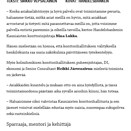
TEKSTI: SIRKKU VEPSÄLÄINEN
KUVAT: HANDELSBANKEN
– Koska asiakaslähtöisyys ja hyvä palvelu ovat toimintamme perusta,
haluamme tietää, mitkä asiat meillä on hyvin, mitä asiakkaat
arvostavat ja tietysti mitä parannettavaa meillä on, jotta voisimme
palvella entistä paremmin ja oikeilla tavoilla, kertoo Handelsbankenin
Kauniaisten konttorinjohtaja
Nina Lukka
.
Hänen mielestään on hienoa, että konttorihallituksen välityksellä
henkilökunta saa uusia näkökulmia päivittäiseen työskentelyyn.
Myös kolmihenkisen konttorihallituksen puheenjohtajan, DI,
ekonomi ja Senior Consultant
Heikki Järvensivun
mielestä toiminta
on järkevää.
– Asiakkaiden kuuntelu ja mukaan otto on aina hyödyllistä, ja tässä
toimintamuodossa päästään aika syvälle asioihin kiinni, hän toteaa.
– Haluaisimme siksi vahvistaa Kauniaisten konttorihallitusta ja sen
jäsenet voisivat mielellään edustaa myös naisia, nuorempaa sukupolvea
sekä ruotsinkielisiä.
Sparraaja, mentori ja kehittäjä