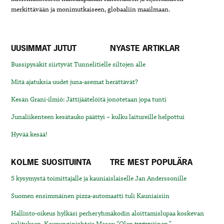
merkittävään ja monimutkaiseen, globaaliin maailmaan.
UUSIMMAT JUTUT
NYASTE ARTIKLAR
Bussipysäkit siirtyvät Tunnelitielle siltojen alle
Mitä ajatuksia uudet juna-asemat herättävät?
Kesän Grani-ilmiö: Jättijäätelöitä jonotetaan jopa tunti
Junaliikenteen kesätauko päättyi – kulku laitureille helpottui
Hyvää kesää!
KOLME SUOSITUINTA
TRE MEST POPULÄRA
5 kysymystä toimittajalle ja kauniaislaiselle Jan Anderssonille
Suomen ensimmäinen pizza-automaatti tuli Kauniaisiin
Hallinto-oikeus hylkäsi perheryhmäkodin aloittamislupaa koskevan