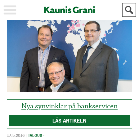
KAUPUNKI
STADEN
AJANKOHTAISTA
AKTUELLT
URHEILU
IDROTT
KULTTUURI
KULTUR
HISTORIA
HISTORIA
YLEINEN
ALLMÄN
FÖR
MAINOSTAJILLE
ANNONSÖRER
Nya synvinklar på bankservicen
LÄS ARTIKELN
17.5.2016
|
TALOUS -