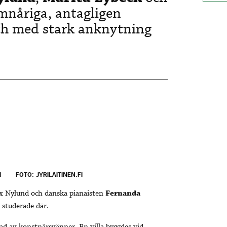
ämnåriga, antagligen
ch med stark anknytning
I
FOTO: JYRILAITINEN.FI
ix Nylund och danska pianaisten
Fernanda
a studerade där.