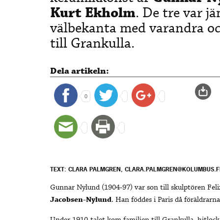
Kurt Ekholm
. De tre var j
välbekanta med varandra o
till Grankulla.
Dela artikeln:
0
TEXT: CLARA PALMGREN, CLARA.PALMGREN@KOLUMBUS.F
Gunnar Nylund (1904-97) var son till skulptören Fel
Jacobsen-Nylund
. Han föddes i Paris då föräldrarn