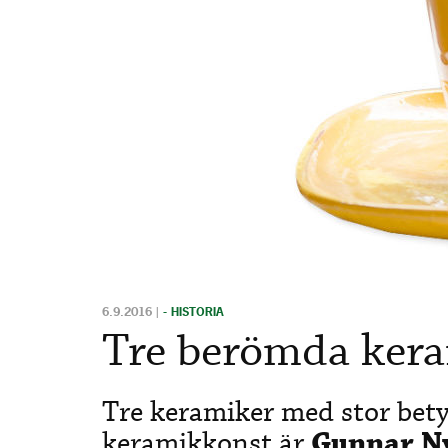
6.9.2016
|
- HISTORIA
Tre berömda ker
Tre keramiker med stor bety
keramikkonst är
Gunnar N