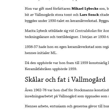
Hon var gift med författaren
Mikael Lybecks
son, b
bit av Vallmogårds stora tomt och
Lars Sonck
ritade
byggdes under 1930-talet en keramikverkstad. Byggna
Marita Lybeck utbildade sig vid
Centralskolan
för
kon
teckningslärare och textildesigner. I början av 1930
1938-57 hade hon en egen keramikverkstad som reg
hennes initialer ML.
Då den upphörde var hon fram till 1959 konstnärlig 
Keramikfabriken upphörde 1959.
Skålar och fat i Vallmogård
Åren 1962-78 var hon chef för Stockmanns konstindu
inredningsarbetet på Vallmogård som öppnades som 
Hennes arbete, entusiasm och generösa gåvor till huse