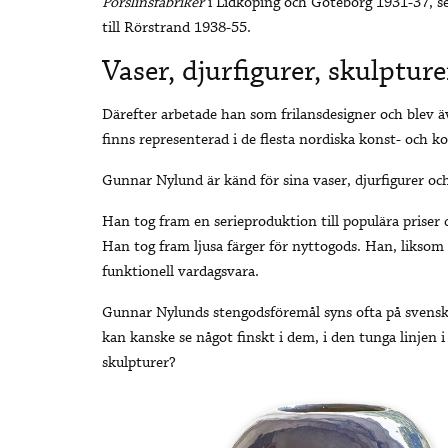
Porslinsfabriker
i Lidköping och Göteborg 1931-37, s
till Rörstrand 1938-55.
Vaser, djurfigurer, skulpture
Därefter arbetade han som frilansdesigner och blev 
finns representerad i de flesta nordiska konst- och 
Gunnar Nylund är känd för sina vaser, djurfigurer och
Han tog fram en serieproduktion till populära priser 
Han tog fram ljusa färger för nyttogods. Han, liksom 
funktionell vardagsvara.
Gunnar Nylunds stengodsföremål syns ofta på svens
kan kanske se något finskt i dem, i den tunga linjen i
skulpturer?