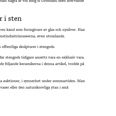
edan några år vid Bing & Gröndahl men återvände
r i sten
även känd som formgivare av glas och nysilver. Han
konstindustrimuseerna, även utomlands.
 offentliga skulpturer i stengods.
där stengods tidigare ansetts vara en exklusiv vara.
de följande keramikerna i denna artikel, trodde på
ka auktioner, i synnerhet under sommartiden. Man
 vaser eller den naturskrovliga ytan i små