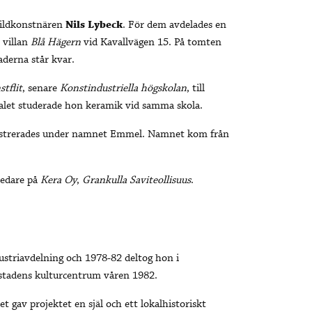
ildkonstnären
Nils Lybeck
. För dem avdelades en
 villan
Blå Hägern
vid Kavallvägen 15. På tomten
derna står kvar.
stflit
, senare
Konstindustriella högskolan
, till
-talet studerade hon keramik vid samma skola.
istrerades under namnet Emmel. Namnet kom från
ledare på
Kera Oy
,
Grankulla Saviteollisuus
.
striavdelning och 1978-82 deltog hon i
stadens kulturcentrum våren 1982.
t gav projektet en själ och ett lokalhistoriskt