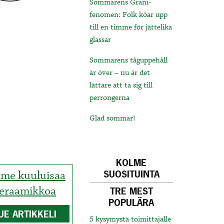
Sommarens Grani-
fenomen: Folk köar upp
till en timme för jättelika
glassar
Sommarens tåguppehåll
är över – nu är det
lättare att ta sig till
perrongerna
Glad sommar!
KOLME
lme kuuluisaa
SUOSITUINTA
eraamikkoa
TRE MEST
POPULÄRA
UE ARTIKKELI
5 kysymystä toimittajalle