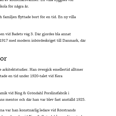
kad av konstnärsvänner. En villa byggdes vid
ola för några år.
familjen flyttade bort för en tid. En ny villa
en vid Badets väg 3. Där gjordes bla annat
 1917 med modern inbördeskriget till Danmark, där
or
e arkitektstudier. Han övergick emellertid alltmer
etade en tid under 1920-talet vid Kera
eramik vid Bing & Gröndahl Porslinsfabrik i
ns mentor och där han var blev fast anställd 1925.
na var han konstnärlig ledare vid Rörstrands