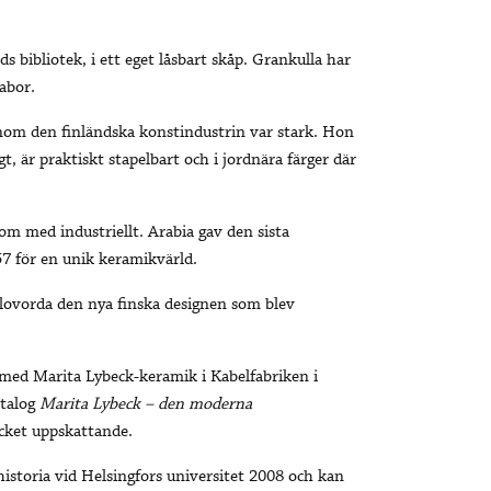
s bibliotek, i ett eget låsbart skåp. Grankulla har
abor.
inom den finländska konstindustrin var stark. Hon
t, är praktiskt stapelbart och i jordnära färger där
nom med industriellt. Arabia gav den sista
 för en unik keramikvärld.
t lovorda den nya finska designen som blev
med Marita Lybeck-keramik i Kabelfabriken i
atalog
Marita Lybeck – den moderna
cket uppskattande.
historia vid Helsingfors universitet 2008 och kan