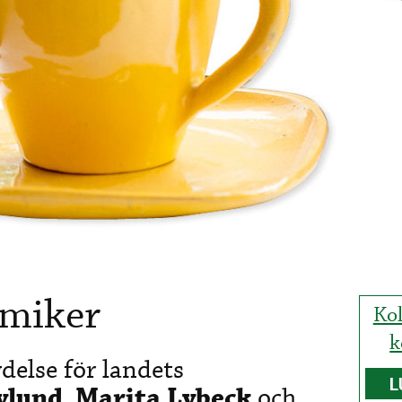
amiker
Ko
k
delse för landets
L
ylund
,
Marita Lybeck
och