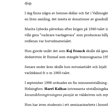
djup.
I dag finns några av hennes skålar och fat i Vallmogård
en liten samling, det mesta är donationer av grankull
Marita Lybecks påverkan efter krigen på 1940-talet 
ville göra ”vackrare vardagsvara” som produceras billig
rödleran var huvudmaterialet.
Hon gjorde unikt det som
Kaj Franck
skulle slå ige
dödsstöten åt Emmel som stängde brännugnarna 1957
Senare under åren skulle hon entusiastiskt och lojal
världskänd fr o m 1960-talet.
I september 1996 ordnades en fin minnesutställning 
Helsingfors.
Harri Kalhas
intressanta utställningsk
keramikformgivningens pionjär
är välskriven och my
Hon har även studerats i ett seminariearbete i konst