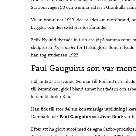
Under 1910-talet kom familjen till Grankulla, hitloc
Stationsvägen 30 och Gunnar sattes i Grankulla samsk
Villan brann ner 1917, det talades om mordbrand, och 
byggdes och den existerar fortfarande.
Felix Nylund flyttade in i sin ateljé på samma tomt m
skulpturen
Tre smeder
för Helsingfors. Sonen flydde
han tog studenten 1923.
Paul Gauguins son var ment
Följande år återvände Gunnar till Finland och inledd
till keramiken, gick i bland annat hos fadern och arb
keramikfabrik i Kilo.
Han fick till stor del sin konstnärliga utbildning i k
Danmark, där
Paul Gauguins
son
Jean René
var ha
Efter att ha gjort succé med de egna Saxbo-produkter