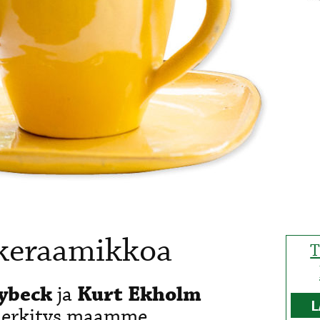
 keraamikkoa
T
ybeck
ja
Kurt Ekholm
L
 merkitys maamme