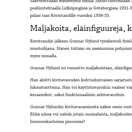
Saavutettuaan menestystä omilla
Saxbo
-tuotteillaan
posliinitehtaalla Lidköpingissä ja Göteborgissa 1931-
palasi taas Rörsrtandille vuosiksi 1938-55.
Maljakoita, eläinfiguureja, k
Rörstrandin jälkeen Gunnar Nylund työskenteli freela
muotoilijana. Hänen töitään on useimmissa pohjoismai
myös muualla.
Gunnar Nylund on tunnettu maljakoistaan, eläinfiguure
Hän aloitti kivitavaroiden kohtuuhintaisen sarjatuot
luksustuotteina. Hän toi käyttötavaroihin vaaleat v
keraamikot, uskoi funktionaalisiin arkitavaroihin.
Gunnar Nylundin kivitavaraesineitä näkee usein ruots
Ehkä niissä voi nähdä jotain suomalaista, maljakoiden
luonnonkarheissa pinnoissa?