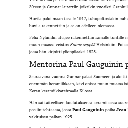
1910-luvulla perhe muutti Kauniaisiin taitelijaystäv
30:een ja Gunnar laitettiin joiksikin vuosiksi Granku
Huvila paloi maan tasalle 1917, tuhopoltostakin puhut
huvila rakennettiin ja se on edelleen olemassa.
Felix Nylundin ateljee rakennettiin samalle tontille m
muun muassa veistos
Kolme seppää
Helsinkiin. Poika
jossa hän kirjoitti ylioppilaaksi 1923.
Mentorina Paul Gauguinin 
Seuraavana vuonna Gunnar palasi Suomeen ja aloitti
enemmän keramiikkaan, kävi opissa muun muassa isäns
Keran keramiikkatehtaalla Kilossa.
Hän sai taiteellisen koulutuksensa keramiikassa suur
posliinitehtaassa, jossa
Paul Gauguinin
poika
Jean
vakituisen paikan 1925.