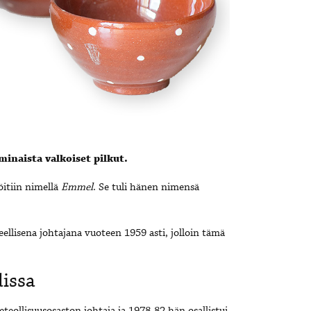
ominaista valkoiset pilkut.
öitiin nimellä
Emmel
. Se tuli hänen nimensä
eellisena johtajana vuoteen 1959 asti, jolloin tämä
dissa
eollisuusosaston johtaja ja 1978-82 hän osallistui