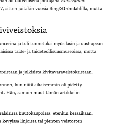
 hän oli taiteellisena johtajana
Rörstrandin
37, sitten joitakin vuosia Bing&Gröndahlilla, mutta
iviveistoksia
ncerina ja tuli tunnetuksi myös lasin ja uushopean
sissa taide- ja taideteollisuusmuseoissa, mutta
istaan ja julkisista kivitavaraveistoksistaan.
annon, kun niitä aikaisemmin oli pidetty
ärit. Hän, samoin muut tämän artikkelin
alaisissa huutokaupoissa, etenkin kesäaikaan.
 kevyissä linjoissa tai pienten veistosten