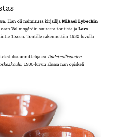
stas
sa. Hän oli naimisissa kirjailija
Mikael Lybeckin
 osan Vallmogårdin suuresta tontista ja
Lars
ntie 15:een. Tontille rakennettiin 1930-luvulla
tekstiilisuunnittelijaksi
Taideteollisuuden
korkeakoulu
. 1930-luvun alussa hän opiskeli