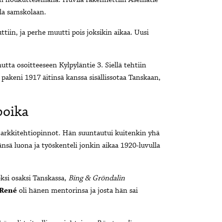
ien houkuttelemana. Huvila rakennettiin Asematie
lla samskolaan.
tiin, ja perhe muutti pois joksikin aikaa. Uusi
utta osoitteeseen Kylpyläntie 3. Siellä tehtiin
 pakeni 1917 äitinsä kanssa sisällissotaa Tanskaan,
poika
 arkkitehtiopinnot. Hän suuntautui kuitenkin yhä
ä luona ja työskenteli jonkin aikaa 1920-luvulla
eksi osaksi Tanskassa,
Bing & Gröndalin
 René
oli hänen mentorinsa ja josta hän sai