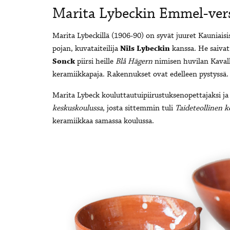
Marita Lybeckin Emmel-ver
Marita Lybeckillä (1906-90) on syvät juuret Kauniaisis
pojan, kuvataiteilija
Nils Lybeckin
kanssa. He saivat
Sonck
piirsi heille
Blå Hägern
nimisen huvilan Kavalli
keramiikkapaja. Rakennukset ovat edelleen pystyssä.
Marita Lybeck kouluttautuipiirustuksenopettajaksi ja 
keskuskoulussa
, josta sittemmin tuli
Taideteollinen 
keramiikkaa samassa koulussa.