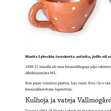
Marita Lybeckin terrakotta-astioita, joille oli 
1938-57 hänellä oli oma keramiikkapaja joka rekister
alkukirjaimista ML.
Kun pajan toiminta päättyi, hän toimi
Kera Oy:n
tait
keramiikkatehdas lopetettiin.
Kulhoja ja vateja Vallmogår
Vuosina 1962-78 Marita Lybeck oli Stockmannin taidet