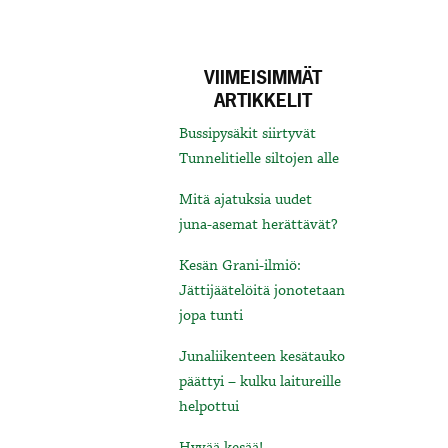
VIIMEISIMMÄT
ARTIKKELIT
Bussipysäkit siirtyvät
Tunnelitielle siltojen alle
Mitä ajatuksia uudet
juna-asemat herättävät?
Kesän Grani-ilmiö:
Jättijäätelöitä jonotetaan
jopa tunti
Junaliikenteen kesätauko
päättyi – kulku laitureille
helpottui
Hyvää kesää!