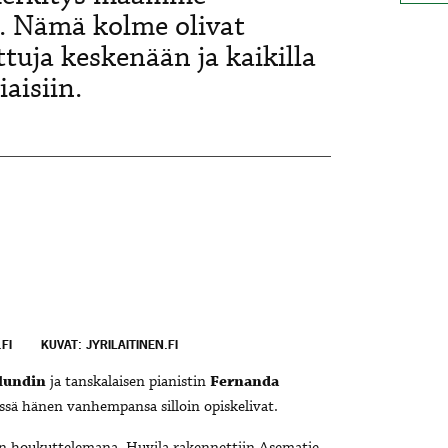
i. Nämä kolme olivat
ttuja keskenään ja kaikilla
aisiin.
FI
KUVAT: JYRILAITINEN.FI
ylundin
ja tanskalaisen pianistin
Fernanda
issä hänen vanhempansa silloin opiskelivat.