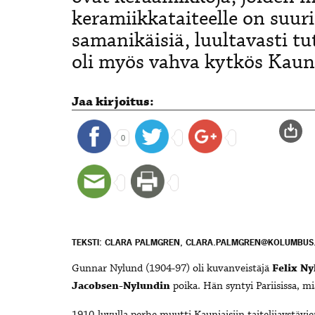
keramiikkataiteelle on suur
samanikäisiä, luultavasti tu
oli myös vahva kytkös Kauni
Jaa kirjoitus:
0
TEKSTI: CLARA PALMGREN, CLARA.PALMGREN@KOLUMBUS.
Gunnar Nylund (1904-97) oli kuvanveistäjä
Felix N
Jacobsen-Nylundin
poika. Hän syntyi Pariisissa, m