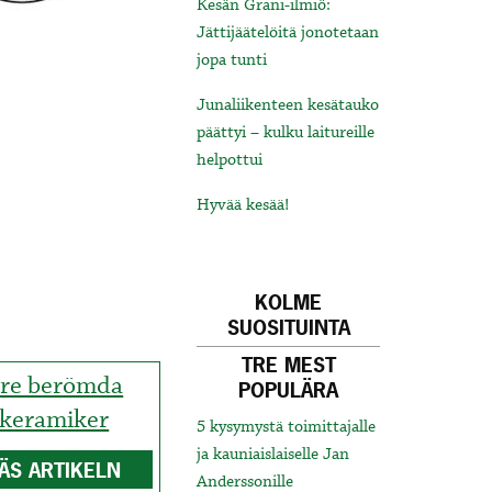
Kesän Grani-ilmiö:
Jättijäätelöitä jonotetaan
jopa tunti
Junaliikenteen kesätauko
päättyi – kulku laitureille
helpottui
Hyvää kesää!
KOLME
SUOSITUINTA
TRE MEST
re berömda
POPULÄRA
keramiker
5 kysymystä toimittajalle
ja kauniaislaiselle Jan
ÄS ARTIKELN
Anderssonille