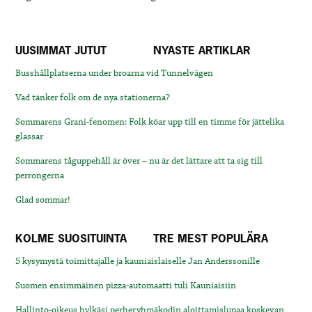
UUSIMMAT JUTUT
NYASTE ARTIKLAR
Busshållplatserna under broarna vid Tunnelvägen
Vad tänker folk om de nya stationerna?
Sommarens Grani-fenomen: Folk köar upp till en timme för jättelika
glassar
Sommarens tåguppehåll är över – nu är det lättare att ta sig till
perrongerna
Glad sommar!
KOLME SUOSITUINTA
TRE MEST POPULÄRA
5 kysymystä toimittajalle ja kauniaislaiselle Jan Anderssonille
Suomen ensimmäinen pizza-automaatti tuli Kauniaisiin
Hallinto-oikeus hylkäsi perheryhmäkodin aloittamislupaa koskevan