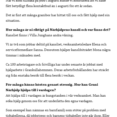
När vi kom tillbaka på jobb i augusti kunde vi konstatera att vi hade
fått betydligt flera kontaktbud än i augusti för ett år sedan.
Det är fint att många granibor har hittat till oss och fått hjälp med sin
situation.
Hur många är ni riktigt på Närhjälpens kansli och var finns det?
Kansliet finns i Villa Junghans andra våning.
Vi är två som jobbar deltid på kansliet, verksamhetsledare Elena och
serviceförmedlare Sanna. Dessutom hjälper kanslibiträdet Mona några
timmar i månaden med.
Ca 100 arbetstagare och frivilliga har under senaste år jobbat med
hjälparbete i Grankullahemmen. Deras arbetsförhållanden har sträckt
sig från enstaka besök till flera besök i veckan.
För många känns hösten genast stressig. Hur kan Grani
Närhjälp hjälpa till i vardagen?
Att hjälpa till i vardagen är kungstanken i vår verksamhet. Man kan
söka hjälp genom oss för att underlätta den egna vardagen.
Som exempel kan nämnas en barnfamilj som stöter på problem med
tidtabellerna, då jobbstress och barnens tidtabeller inte går ihop. Eller