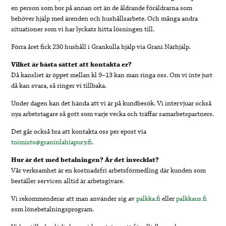
en person som bor på annan ort än de åldrande föräldrarna som
behöver hjälp med ärenden och hushållsarbete. Och många andra
situationer som vi har lyckats hitta lösningen till.
Förra året fick 230 hushåll i Grankulla hjälp via Grani Närhjälp.
Vilket är bästa sättet att kontakta er?
Då kansliet är öppet mellan kl 9–13 kan man ringa oss. Om vi inte just
då kan svara, så ringer vi tillbaka.
Under dagen kan det hända att vi är på kundbesök. Vi intervjuar också
nya arbetstagare så gott som varje vecka och träffar samarbetspartners.
Det går också bra att kontakta oss per epost via
toimisto@graninlahiapury.fi
.
Hur är det med betalningen? Är det invecklat?
Vår verksamhet är en kostnadsfri arbetsförmedling där kunden som
beställer servicen alltid är arbetsgivare.
Vi rekommenderar att man använder sig av
palkka.fi
eller
palkkaus.fi
som lönebetalningsprogram.