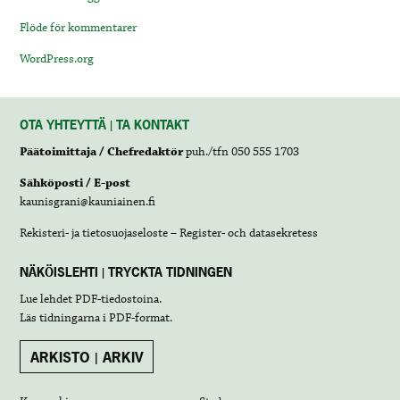
Flöde för kommentarer
WordPress.org
OTA YHTEYTTÄ | TA KONTAKT
Päätoimittaja / Chefredaktör
puh./tfn 050 555 1703
Sähköposti / E-post
kaunisgrani@kauniainen.fi
Rekisteri- ja tietosuojaseloste – Register- och datasekretess
NÄKÖISLEHTI | TRYCKTA TIDNINGEN
Lue lehdet
PDF-tiedostoina
.
Läs tidningarna i
PDF-format
.
ARKISTO | ARKIV