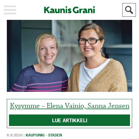
KAUPUNKI
STADEN
AJANKOHTAISTA
AKTUELLT
URHEILU
IDROTT
KULTTUURI
KULTUR
HISTORIA
HISTORIA
YLEINEN
ALLMÄN
FÖR
MAINOSTAJILLE
ANNONSÖRER
Kysymme – Elena Vainio, Sanna Jensen
LUE ARTIKKELI
6.9.2016
|
KAUPUNKI - STADEN