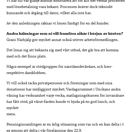
Vi har till vår glädje kunnat konstatera att för allt fler verkar processen
med lönebetalning vara bekant. Processen kräver dock tekniskt
kunnande och åtgång till dator, vilket alla inte har.
Av den anledningen räknar vi lönen färdigt för en del kunder.
Andra hälsningar som ni vill framföra såhär i början av hösten?
Grani Närhjälp gör mycket annat också utöver arbetsförmedlingen.
Det lönar sig att bekanta sig med vårt utbud, det går bra att komma
med och det finns plats.
Några exempel är stödgruppen för närståendevårdare, och herr-
respektive damklubben.
Vi vill också tacka privatpersoner och föreningar som med sina
donationer har möjliggjort mycket; Vardagsrummet i Unckans andra
våning har verksamhet varje vecka, matlagningskursen för invandrare
har fått stöd, på vårut-färden kunde vi bjuda på en god lunch, och
mycket
mera.
Penninginsamlingen är en årlig utmaning som var och en kan delta i t
ex genom att delta i vår föreläsning den 22.9.