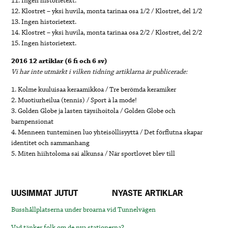
11. Ingen historietext.
12. Klostret – yksi huvila, monta tarinaa osa 1/2 / Klostret, del 1/2
13. Ingen historietext.
14. Klostret – yksi huvila, monta tarinaa osa 2/2 / Klostret, del 2/2
15. Ingen historietext.
2016 12 artiklar (6 fi och 6 sv)
Vi har inte utmärkt i vilken tidning artiklarna är publicerade:
1. Kolme kuuluisaa keraamikkoa / Tre berömda keramiker
2. Muotiurheilua (tennis) / Sport à la mode!
3. Golden Globe ja lasten täysihoitola / Golden Globe och
barnpensionat
4. Menneen tunteminen luo yhteisöllisyyttä / Det förflutna skapar
identitet och sammanhang
5. Miten hiihtoloma sai alkunsa / När sportlovet blev till
UUSIMMAT JUTUT
NYASTE ARTIKLAR
Busshållplatserna under broarna vid Tunnelvägen
Vad tänker folk om de nya stationerna?