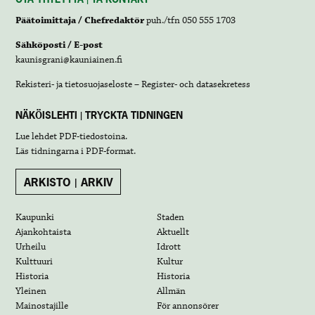
Päätoimittaja / Chefredaktör
puh./tfn 050 555 1703
Sähköposti / E-post
kaunisgrani@kauniainen.fi
Rekisteri- ja tietosuojaseloste – Register- och datasekretess
NÄKÖISLEHTI | TRYCKTA TIDNINGEN
Lue lehdet
PDF-tiedostoina
.
Läs tidningarna i
PDF-format
.
ARKISTO | ARKIV
Kaupunki
Staden
Ajankohtaista
Aktuellt
Urheilu
Idrott
Kulttuuri
Kultur
Historia
Historia
Yleinen
Allmän
Mainostajille
För annonsörer