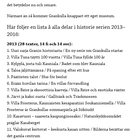
det betydelse nu och senare.
Närmare än så kommer Grankulla knappast ett eget museum.
Här följer en lista å alla delar i historie serien 2013–
2016:
2013 (28 texter, 14 fi och 14 sve):
1. Uusi sarja Granin historiasta / En ny serie om Grankulla startar
2. Villa Tuna täytti 100 vuotta / Villa Tuna fyllde 100 år
3. Kylpylä, josta tuli Kauniala / Badet som blev Kauniala
4. Taloa jäljittämässä / På spaning efter ett hus
5. Päätösten talot / Hus för beslut
6. Erään huvilan tarina / En villas förvandling
7. Villa Reire ja eksoottisia kasveja / Villa Reire och exotiska växter
8. Järvi ja kaksi suota / Gallträsk och Träskmossen
9. Villa Frosterus, Kauniaisten kesäparatiisi Soukanniemellä / Villa
Frosterus är Grankullas sommarpärla på Sököudd
10. Kasavuori – saaresta kaupunginosaksi / Naturskyddsområdet
präglar Kasaberget
11. Valokuvat kertovat – keskusta kauan sitten / Bilderna berättar om
det gamla centrum