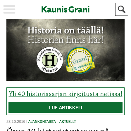
KAUPUNKI
STADEN
AJANKOHTAISTA
AKTUELLT
URHEILU
IDROTT
KULTTUURI
KULTUR
HISTORIA
HISTORIA
YLEINEN
ALLMÄN
FÖR
MAINOSTAJILLE
ANNONSÖRER
Yli 40 historiasarjan kirjoitusta netissä!
LUE ARTIKKELI
28.10.2016
|
AJANKOHTAISTA - AKTUELLT