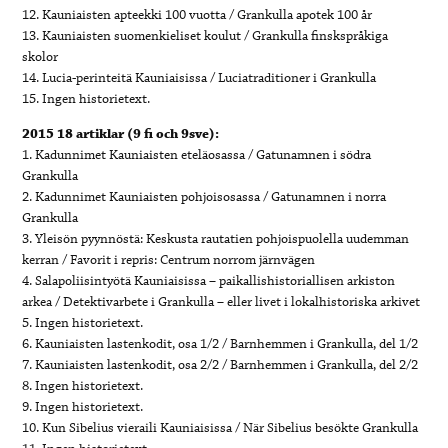
12. Kauniaisten apteekki 100 vuotta / Grankulla apotek 100 år
13. Kauniaisten suomenkieliset koulut / Grankulla finskspråkiga
skolor
14. Lucia-perinteitä Kauniaisissa / Luciatraditioner i Grankulla
15. Ingen historietext.
2015 18 artiklar (9 fi och 9sve):
1. Kadunnimet Kauniaisten eteläosassa / Gatunamnen i södra
Grankulla
2. Kadunnimet Kauniaisten pohjoisosassa / Gatunamnen i norra
Grankulla
3. Yleisön pyynnöstä: Keskusta rautatien pohjoispuolella uudemman
kerran / Favorit i repris: Centrum norrom järnvägen
4. Salapoliisintyötä Kauniaisissa – paikallishistoriallisen arkiston
arkea / Detektivarbete i Grankulla – eller livet i lokalhistoriska arkivet
5. Ingen historietext.
6. Kauniaisten lastenkodit, osa 1/2 / Barnhemmen i Grankulla, del 1/2
7. Kauniaisten lastenkodit, osa 2/2 / Barnhemmen i Grankulla, del 2/2
8. Ingen historietext.
9. Ingen historietext.
10. Kun Sibelius vieraili Kauniaisissa / När Sibelius besökte Grankulla