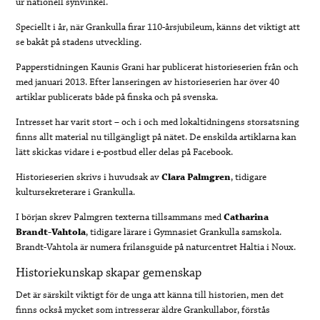
ur nationell synvinkel.
Speciellt i år, när Grankulla firar 110-årsjubileum, känns det viktigt att
se bakåt på stadens utveckling.
Papperstidningen Kaunis Grani har publicerat historieserien från och
med januari 2013. Efter lanseringen av historieserien har över 40
artiklar publicerats både på finska och på svenska.
Intresset har varit stort – och i och med lokaltidningens storsatsning
finns allt material nu tillgängligt på nätet. De enskilda artiklarna kan
lätt skickas vidare i e-postbud eller delas på Facebook.
Historieserien skrivs i huvudsak av
Clara Palmgren
, tidigare
kultursekreterare i Grankulla.
I början skrev Palmgren texterna tillsammans med
Catharina
Brandt-Vahtola
, tidigare lärare i Gymnasiet Grankulla samskola.
Brandt-Vahtola är numera frilansguide på naturcentret Haltia i Noux.
Historiekunskap skapar gemenskap
Det är särskilt viktigt för de unga att känna till historien, men det
finns också mycket som intresserar äldre Grankullabor, förstås