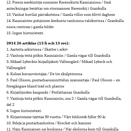
12. Pieniä merkintöjä suurmies Kerenskistä Kauniaisissa / Små
anteckningar berättar om stormannen Kerenskij i Grankulla
13. Vanhat huvilat päiväkoteina / Gamla villor som blivit daghem
14. Kauniaisten pohjoinen keskusta vanhoissa valokuvissa / Grankulla
norra centrum i gamla bilder
15. Ingen historietext.
2014 26 artiklar (13 fi och 13 sve):
1. Aarteita arkistossa / Skatter i arkiv
2. Vanhoja teitä pitkin Kauniaisiin / Gamla vägar till Grankulla
3. Mikael Lybeckin kirjailijakoti Vallmogård / Mikael Lybeck och
Vallmogård
4. Kolme kuvanveistäjää / De tre skulptörerna
5. Paul Olsson, puutarhasuunnittelun uranuurtaja / Paul Olsson – en
föregångare bland träd och plantor
6. Kirjailijoiden kaupunki / Författarnas Grankulla
7. Vanhoja teitä pitkin Kauniaisiin, osa 2 / Gamla vägar till Grankulla,
del 2
8. Ingen historietext.
9. Kirjastomme täyttää 90 vuotta / Vårt bibliotek fyller 90 år
10. Pelejä ja puutarhanhoitoa / Krocket och kaniner
11. Näin Kauniainen sai koulunsa / När skolorna kom till Grankulla