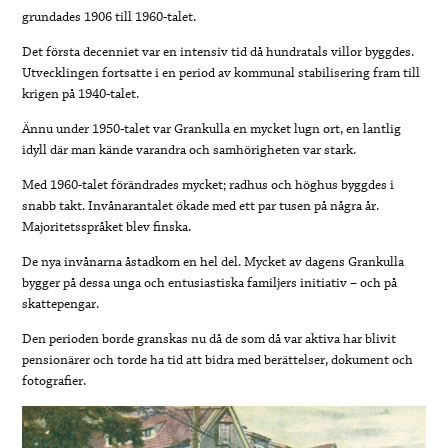
grundades 1906 till 1960-talet.
Det första decenniet var en intensiv tid då hundratals villor byggdes.
Utvecklingen fortsatte i en period av kommunal stabilisering fram till
krigen på 1940-talet.
Ännu under 1950-talet var Grankulla en mycket lugn ort, en lantlig
idyll där man kände varandra och samhörigheten var stark.
Med 1960-talet förändrades mycket; radhus och höghus byggdes i
snabb takt. Invånarantalet ökade med ett par tusen på några år.
Majoritetsspråket blev finska.
De nya invånarna åstadkom en hel del. Mycket av dagens Grankulla
bygger på dessa unga och entusiastiska familjers initiativ – och på
skattepengar.
Den perioden borde granskas nu då de som då var aktiva har blivit
pensionärer och torde ha tid att bidra med berättelser, dokument och
fotografier.