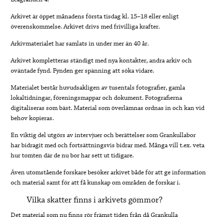
Arkivet är öppet månadens första tisdag kl. 15–18 eller enligt
överenskommelse. Arkivet drivs med frivilliga krafter.
Arkivmaterialet har samlats in under mer än 40 år.
Arkivet kompletteras ständigt med nya kontakter, andra arkiv och
oväntade fynd. Fynden ger spänning att söka vidare.
Materialet består huvudsakligen av tusentals fotografier, gamla
lokaltidningar, föreningsmappar och dokument. Fotografierna
digitaliseras som bäst. Material som överlämnas ordnas in och kan vid
behov kopieras.
En viktig del utgörs av intervjuer och berättelser som Grankullabor
har bidragit med och fortsättningsvis bidrar med. Många vill t.ex. veta
hur tomten där de nu bor har sett ut tidigare.
Även utomstående forskare besöker arkivet både för att ge information
och material samt för att få kunskap om områden de forskar i.
Vilka skatter finns i arkivets gömmor?
Det material som nu finns rör främst tiden från då Grankulla