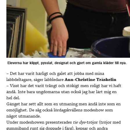
Eleverna har klippt, pysslat, designat och gjort om gamla kläder till nya.
– Det har varit härligt och galet att jobba med mina
labbdeltagare, säger labbledare
Ann-Christine Träskelin
– Visst har det varit trångt och stökigt men roligt har vi haft
ändå. Inte bara ungdomarna utan också jag har lärt mig en
hel del.
Gänget har sett allt som en utmaning men ändå inte som en
omöjlighet. De såg också lördagskvällens modeshow som
något utmanande.
Under modeshowen presenterades
tie dye
-tröjor (tröjor med
gummiband runt sig doppade i färg), kepsar och andra