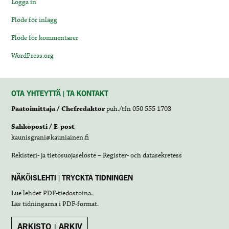
Logga in
Flöde för inlägg
Flöde för kommentarer
WordPress.org
OTA YHTEYTTÄ | TA KONTAKT
Päätoimittaja / Chefredaktör
puh./tfn 050 555 1703
Sähköposti / E-post
kaunisgrani@kauniainen.fi
Rekisteri- ja tietosuojaseloste – Register- och datasekretess
NÄKÖISLEHTI | TRYCKTA TIDNINGEN
Lue lehdet
PDF-tiedostoina
.
Läs tidningarna i
PDF-format
.
ARKISTO | ARKIV