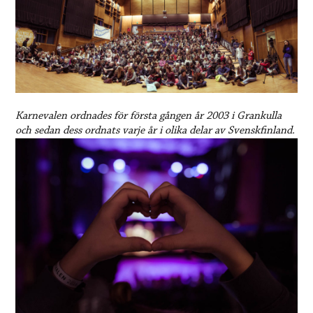
Karnevalen ordnades för första gången år 2003 i Grankulla
och sedan dess ordnats varje år i olika delar av Svenskfinland.