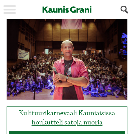
KAUPUNKI
STADEN
AJANKOHTAISTA
AKTUELLT
URHEILU
IDROTT
KULTTUURI
KULTUR
HISTORIA
HISTORIA
YLEINEN
ALLMÄN
FÖR
MAINOSTAJILLE
ANNONSÖRER
Kulttuurikarnevaali Kauniaisissa
houkutteli satoja nuoria