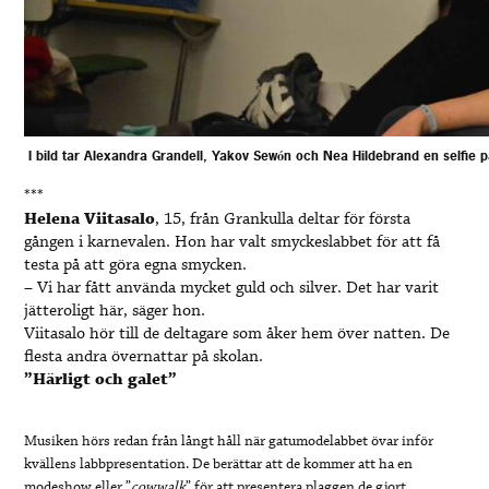
I bild tar Alexandra Grandell, Yakov Sewón och Nea Hildebrand en selfie 
***
Helena Viitasalo
, 15, från Grankulla deltar för första
gången i karnevalen. Hon har valt smyckeslabbet för att få
testa på att göra egna smycken.
– Vi har fått använda mycket guld och silver. Det har varit
jätteroligt här, säger hon.
Viitasalo hör till de deltagare som åker hem över natten. De
flesta andra övernattar på skolan.
”Härligt och galet”
Musiken hörs redan från långt håll när gatumodelabbet övar inför
kvällens labbpresentation. De berättar att de kommer att ha en
modeshow eller ”
cowwalk
” för att presentera plaggen de gjort.