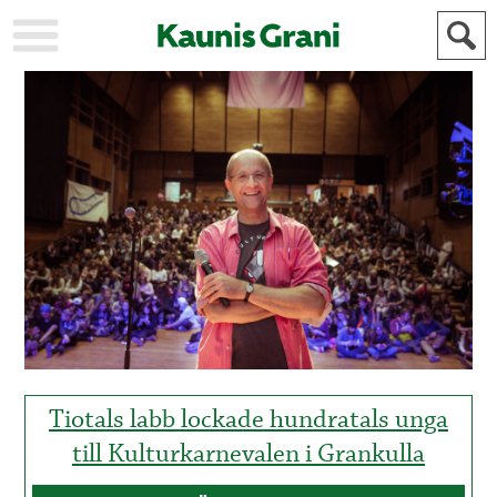
KAUPUNKI
STADEN
AJANKOHTAISTA
AKTUELLT
URHEILU
IDROTT
KULTTUURI
KULTUR
HISTORIA
HISTORIA
YLEINEN
ALLMÄN
FÖR
MAINOSTAJILLE
ANNONSÖRER
Tiotals labb lockade hundratals unga
till Kulturkarnevalen i Grankulla