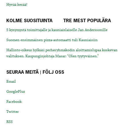
Hyvää kesää!
KOLME SUOSITUINTA
TRE MEST POPULÄRA
5 kysymystä toimittajalle ja kauniaislaiselle Jan Anderssonille
Suomen ensimmäinen pizza-automaatti tuli Kauniaisiin
Hallinto-oikeus hylkäsi perheryhmäkodin aloittamislupaa koskevan
valituksen. Kaupunginjohtaja Masar: “Olen tyytyväinen.”
SEURAA MEITÄ | FÖLJ OSS
Email
GooglePlus
Facebook
Twitter
RSS