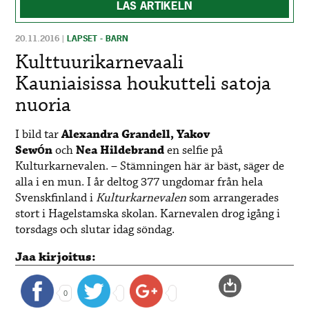
LÄS ARTIKELN
20.11.2016
|
LAPSET - BARN
Kulttuurikarnevaali
Kauniaisissa houkutteli satoja
nuoria
I bild tar
Alexandra Grandell, Yakov
Sewón
och
Nea Hildebrand
en selfie på
Kulturkarnevalen. – Stämningen här är bäst, säger de
alla i en mun. I år deltog 377 ungdomar från hela
Svenskfinland i
Kulturkarnevalen
som arrangerades
stort i Hagelstamska skolan. Karnevalen drog igång i
torsdags och slutar idag söndag.
Jaa kirjoitus:
0