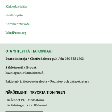
Kirjaudu sisään
Sisältösyöte
Kommenttisyöte
WordPress.org
OTA YHTEYTTÄ | TA KONTAKT
Päätoimittaja / Chefredaktör
puh./tfn 050 555 1703
Sähköposti / E-post
kaunisgrani@kauniainen.fi
Rekisteri- ja tietosuojaseloste – Register- och datasekretess
NÄKÖISLEHTI | TRYCKTA TIDNINGEN
Lue lehdet
PDF-tiedostoina
.
Läs tidningarna i
PDF-format
.