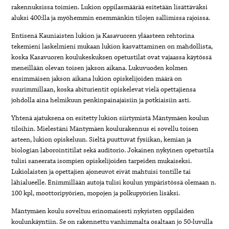
rakennuksissa toimien. Lukion oppilasmäärää esitetään lisättäväksi
aluksi 400:lla ja myöhemmin enemmänkin tilojen sallimissa rajoissa.
Entisenä Kauniaisten lukion ja Kasavuoren yläasteen rehtorina
tekemieni laskelmieni mukaan lukion kasvattaminen on mahdollista,
koska Kasavuoren koulukeskuksen opetustilat ovat vajaassa käytössä
meneillään olevan toisen jakson aikana. Lukuvuoden kolmen
ensimmäisen jakson aikana lukion opiskelijoiden määrä on
suurimmillaan, koska abiturientit opiskelevat vielä opettajiensa
johdolla aina helmikuun penkinpainajaisiin ja potkiaisiin asti.
Yhtenä ajatuksena on esitetty lukion siirtymistä Mäntymäen koulun
tiloihin. Mielestäni Mäntymäen koulurakennus ei sovellu toisen
asteen, lukion opiskeluun. Sieltä puuttuvat fysiikan, kemian ja
biologian laborointitilat sekä auditorio. Jokainen nykyinen opetustila
tulisi saneerata isompien opiskelijoiden tarpeiden mukaiseksi.
Lukiolaisten ja opettajien ajoneuvot eivät mahtuisi tontille tai
lähialueelle. Enimmillään autoja tulisi koulun ympäristössä olemaan n.
100 kpl, moottoripyörien, mopojen ja polkupyörien lisäksi.
Mäntymäen koulu soveltuu erinomaisesti nykyisten oppilaiden
koulunkäyntiin. Se on rakennettu vanhimmalta osaltaan jo 50-luvulla