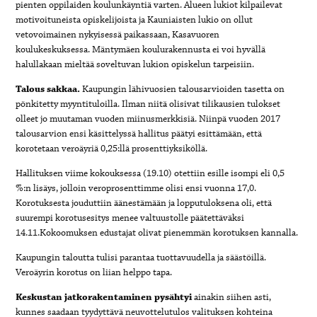
pienten oppilaiden koulunkäyntiä varten. Alueen lukiot kilpailevat
motivoituneista opiskelijoista ja Kauniaisten lukio on ollut
vetovoimainen nykyisessä paikassaan, Kasavuoren
koulukeskuksessa. Mäntymäen koulurakennusta ei voi hyvällä
halullakaan mieltää soveltuvan lukion opiskelun tarpeisiin.
Talous sakkaa
.
Kaupungin lähivuosien talousarvioiden tasetta on
pönkitetty myyntituloilla. Ilman niitä olisivat tilikausien tulokset
olleet jo muutaman vuoden miinusmerkkisiä. Niinpä vuoden 2017
talousarvion ensi käsittelyssä hallitus päätyi esittämään, että
korotetaan veroäyriä 0,25:llä prosenttiyksiköllä.
Hallituksen viime kokouksessa (19.10) otettiin esille isompi eli 0,5
%:n lisäys, jolloin veroprosenttimme olisi ensi vuonna 17,0.
Korotuksesta jouduttiin äänestämään ja lopputuloksena oli, että
suurempi korotusesitys menee valtuustolle päätettäväksi
14.11.Kokoomuksen edustajat olivat pienemmän korotuksen kannalla.
Kaupungin taloutta tulisi parantaa tuottavuudella ja säästöillä.
Veroäyrin korotus on liian helppo tapa.
Keskustan jatkorakentaminen pysähtyi
ainakin siihen asti,
kunnes saadaan tyydyttävä neuvottelutulos valituksen kohteina