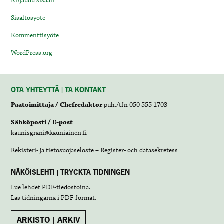
Kirjaudu sisään
Sisältösyöte
Kommenttisyöte
WordPress.org
OTA YHTEYTTÄ | TA KONTAKT
Päätoimittaja / Chefredaktör
puh./tfn 050 555 1703
Sähköposti / E-post
kaunisgrani@kauniainen.fi
Rekisteri- ja tietosuojaseloste – Register- och datasekretess
NÄKÖISLEHTI | TRYCKTA TIDNINGEN
Lue lehdet
PDF-tiedostoina
.
Läs tidningarna i
PDF-format
.
ARKISTO | ARKIV