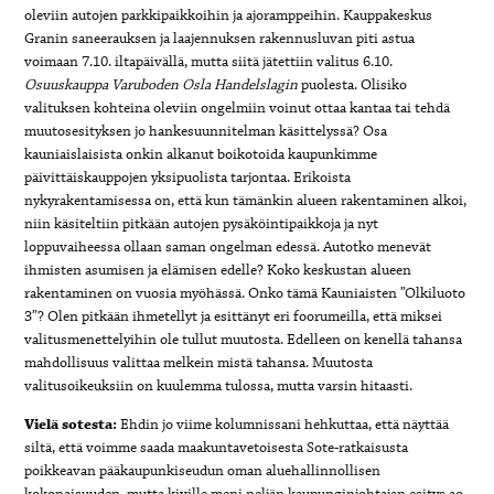
oleviin autojen parkkipaikkoihin ja ajoramppeihin. Kauppakeskus
Granin saneerauksen ja laajennuksen rakennusluvan piti astua
voimaan 7.10. iltapäivällä, mutta siitä jätettiin valitus 6.10.
Osuuskauppa Varuboden Osla Handelslagin
puolesta. Olisiko
valituksen kohteina oleviin ongelmiin voinut ottaa kantaa tai tehdä
muutosesityksen jo hankesuunnitelman käsittelyssä? Osa
kauniaislaisista onkin alkanut boikotoida kaupunkimme
päivittäiskauppojen yksipuolista tarjontaa. Erikoista
nykyrakentamisessa on, että kun tämänkin alueen rakentaminen alkoi,
niin käsiteltiin pitkään autojen pysäköintipaikkoja ja nyt
loppuvaiheessa ollaan saman ongelman edessä. Autotko menevät
ihmisten asumisen ja elämisen edelle? Koko keskustan alueen
rakentaminen on vuosia myöhässä. Onko tämä Kauniaisten ”Olkiluoto
3”? Olen pitkään ihmetellyt ja esittänyt eri foorumeilla, että miksei
valitusmenettelyihin ole tullut muutosta. Edelleen on kenellä tahansa
mahdollisuus valittaa melkein mistä tahansa. Muutosta
valitusoikeuksiin on kuulemma tulossa, mutta varsin hitaasti.
Vielä sotesta
:
Ehdin jo viime kolumnissani hehkuttaa, että näyttää
siltä, että voimme saada maakuntavetoisesta Sote-ratkaisusta
poikkeavan pääkaupunkiseudun oman aluehallinnollisen
kokonaisuuden, mutta kiville meni neljän kaupunginjohtajan esitys ao.