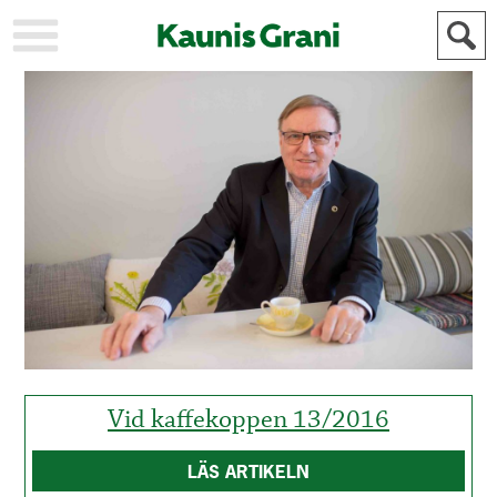
KAUPUNKI
STADEN
AJANKOHTAISTA
AKTUELLT
URHEILU
IDROTT
KULTTUURI
KULTUR
HISTORIA
HISTORIA
YLEINEN
ALLMÄN
FÖR
MAINOSTAJILLE
ANNONSÖRER
Vid kaffekoppen 13/2016
LÄS ARTIKELN