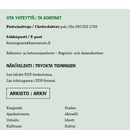
OTA YHTEYTTÄ | TA KONTAKT
Päätoimittaja / Chefredaktör
puh./tfn 050 555 1703
Sähköposti / E-post
kaunisgrani@kauniainen.fi
Rekisteri- ja tietosuojaseloste – Register- och datasekretess
NÄKÖISLEHTI | TRYCKTA TIDNINGEN
Lue lehdet
PDF-tiedostoina
.
Läs tidningarna i
PDF-format
.
ARKISTO | ARKIV
Kaupunki
Staden
Ajankohtaista
Aktuellt
Urheilu
Idrott
Kulttuuri
Kultur