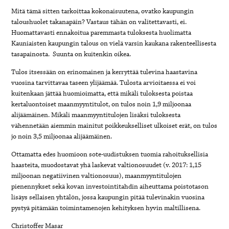
Mitä tämä sitten tarkoittaa kokonaisuutena, ovatko kaupungin
taloushuolet takanapäin? Vastaus tähän on valitettavasti, ei.
Huomattavasti ennakoitua paremmasta tuloksesta huolimatta
Kauniaisten kaupungin talous on vielä varsin kaukana rakenteellisesta
tasapainosta. Suunta on kuitenkin oikea.
Tulos itsessään on erinomainen ja kerryttää tulevina haastavina
vuosina tarvittavaa taseen ylijäämää. Tulosta arvioitaessa ei voi
kuitenkaan jättää huomioimatta, että mikäli tuloksesta poistaa
kertaluontoiset maanmyyntitulot, on tulos noin 1,9 miljoonaa
alijäämäinen. Mikäli maanmyyntitulojen lisäksi tuloksesta
vähennetään aiemmin mainitut poikkeukselliset ulkoiset erät, on tulos
jo noin 3,5 miljoonaa alijäämäinen.
Ottamatta edes huomioon sote-uudistuksen tuomia rahoituksellisia
haasteita, muodostavat yhä laskevat valtionosuudet (v. 2017: 1,15
miljoonan negatiivinen valtionosuus), maanmyyntitulojen
pienennykset sekä kovan investointitahdin aiheuttama poistotason
lisäys sellaisen yhtälön, jossa kaupungin pitää tulevinakin vuosina
pystyä pitämään toimintamenojen kehityksen hyvin maltillisena.
Christoffer Masar