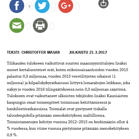
0
TEKSTI: CHRISTOFFER MASAR
JULKAISTU 21.3.2017
Tilikauden tulokseen vaikuttivat suurten maanmyyntitulojen lisäksi
monet kertaluonteiset erät, kuten erikoissairaanhoidon vuoden 2015
palautus 0,3 miljoonaa, vuoden 2015 verotilitysten oikaisut (1
miljoona) ja kilpailukykyratkaisuun liittyvä lomarahojen leikkaus, joka
näkyy jo vuoden 2016 tilinpäätöksessä noin 0,3 miljoonan säästönä.
Tulokseen ovat vaikuttaneet ulkoisten tekijöiden lisäksi Kauniaisten
kaupungin omat toimenpiteet toiminnan kehittämisessä ja
henkilöstöratkaisuissa. Toimialat ovat pystyneet tiukalla
taloudenpidolla pitämään menokehityksen maltillisena.
Toimintamenojen kehitys vuosina 2012–2015 on keskimäärin ollut 4
% vuodessa, kun viime vuonna pystyimme pitämään menokehityksen
0,9 %.