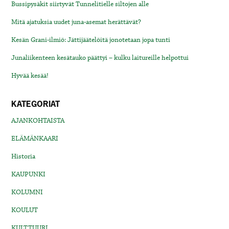
Bussipysäkit siirtyvät Tunnelitielle siltojen alle
Mitä ajatuksia uudet juna-asemat herättävät?
Kesän Grani-ilmiö: Jättijäätelöitä jonotetaan jopa tunti
Junaliikenteen kesätauko päättyi – kulku laitureille helpottui
Hyvää kesää!
KATEGORIAT
AJANKOHTAISTA
ELÄMÄNKAARI
Historia
KAUPUNKI
KOLUMNI
KOULUT
KULTTUURI