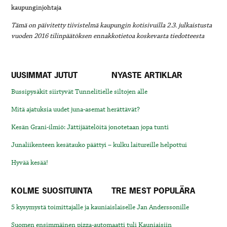
kaupunginjohtaja
Tämä on päivitetty tiivistelmä kaupungin kotisivuilla 2.3. julkaistusta
vuoden 2016 tilinpäätöksen ennakkotietoa koskevasta tiedotteesta
UUSIMMAT JUTUT
NYASTE ARTIKLAR
Bussipysäkit siirtyvät Tunnelitielle siltojen alle
Mitä ajatuksia uudet juna-asemat herättävät?
Kesän Grani-ilmiö: Jättijäätelöitä jonotetaan jopa tunti
Junaliikenteen kesätauko päättyi – kulku laitureille helpottui
Hyvää kesää!
KOLME SUOSITUINTA
TRE MEST POPULÄRA
5 kysymystä toimittajalle ja kauniaislaiselle Jan Anderssonille
Suomen ensimmäinen pizza-automaatti tuli Kauniaisiin