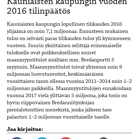
Kauniaisten kaupungin vuoden
2016 tilinpäätös
Kauniaisten kaupungin lopullinen tilikauden 2016
ylijäämä on noin 7,1 miljoonaa. Ennusteen mukainen
tulos on selvästi paras tilikauden tulos yli kymmeneen
vuoteen. Suurin yksittäinen selittäjä erinomaiselle
tulokselle ovat poikkeuksellisen suuret
maanmyyntitulot sisältäen mm. Bredanportti 5
myynnin. Maanmyyntitulot toivat yhteensä noin 9
miljoonan luovutusvoitot, keskimääräisen
vuosittaisen tason ollessa vuosina 2011–2014 noin 1–2
miljoonan paikkeilla. Maanmyyntitulojen ennakoidaan
vuonna 2017 vielä ylittävän 5 miljoona, joka tosin on
hyvin riippuvainen Bredanniitynkujan
pientalotonttien menekistä, jonka jälkeen taso
palautuu 1–2 miljoonan vuosittaiselle tasolle.
Jaa kirjoitus: