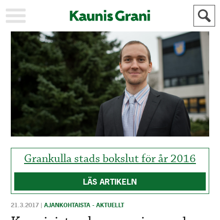
KAUPUNKI
STADEN
AJANKOHTAISTA
AKTUELLT
URHEILU
IDROTT
KULTTUURI
KULTUR
HISTORIA
HISTORIA
YLEINEN
ALLMÄN
FÖR
MAINOSTAJILLE
ANNONSÖRER
Grankulla stads bokslut för år 2016
LÄS ARTIKELN
21.3.2017
|
AJANKOHTAISTA - AKTUELLT