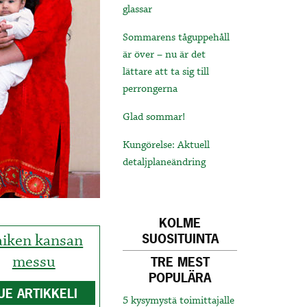
glassar
Sommarens tåguppehåll
är över – nu är det
lättare att ta sig till
perrongerna
Glad sommar!
Kungörelse: Aktuell
detaljplaneändring
KOLME
iken kansan
SUOSITUINTA
messu
TRE MEST
POPULÄRA
UE ARTIKKELI
5 kysymystä toimittajalle