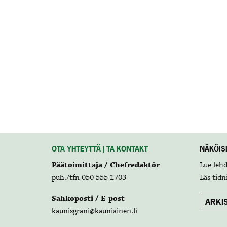
OTA YHTEYTTÄ | TA KONTAKT
NÄKÖISL
Päätoimittaja / Chefredaktör
Lue leh
puh./tfn 050 555 1703
Läs tidn
Sähköposti / E-post
ARKIS
kaunisgrani@kauniainen.fi