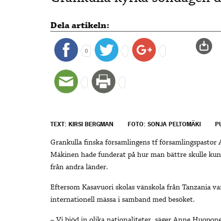
Dela artikeln:
0
TEXT: KIRSI BERGMAN
FOTO: SONJA PELTOMÄKI
P
Grankulla finska församlingens tf församlingspast
Mäkinen hade funderat på hur man bättre skulle 
från andra länder.
Eftersom Kasavuori skolas vänskola från Tanzania var
internationell mässa i samband med besöket.
– Vi bjöd in olika nationaliteter, säger Anne Huopone