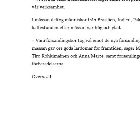
vår verksamhet.
I mässan deltog människor från Brasilien, Indien, P
kaffestunden efter mässan var hög och glad.
– Våra församlingsbor tog väl emot de nya församli
mässan gav oss goda lärdomar för framtiden, säger 
Tiro Rohkimainen och Anna Marte, samt församlingens
förberedelserna.
Övers. JJ