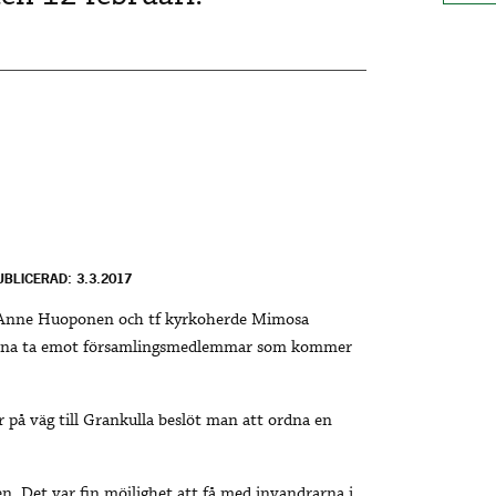
UBLICERAD: 3.3.2017
or Anne Huoponen och tf kyrkoherde Mimosa
kunna ta emot församlingsmedlemmar som kommer
 på väg till Grankulla beslöt man att ordna en
n. Det var fin möjlighet att få med invandrarna i