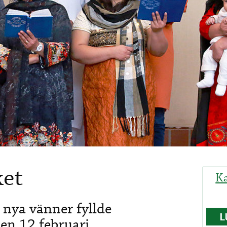
ket
Ka
h nya vänner fyllde
L
en 12 februari.