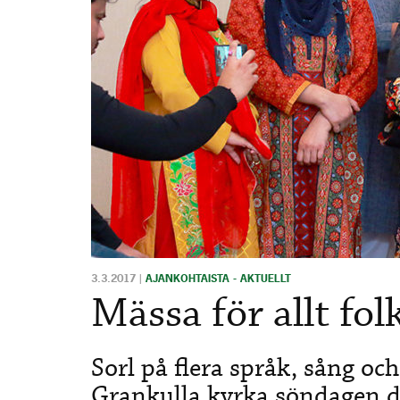
3.3.2017
|
AJANKOHTAISTA - AKTUELLT
Mässa för allt fol
Sorl på flera språk, sång oc
Grankulla kyrka söndagen d