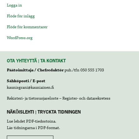
Logga in
Flöde för inlägg
Flöde för kommentarer
WordPress.org
OTA YHTEYTTÄ | TA KONTAKT
Päätoimittaja / Chefredaktör
puh./tfn 050 555 1703
Sähköposti / E-post
kaunisgrani@kauniainen.fi
Rekisteri- ja tietosuojaseloste – Register- och datasekretess
NÄKÖISLEHTI | TRYCKTA TIDNINGEN
Lue lehdet
PDF-tiedostoina
.
Läs tidningarna i
PDF-format
.