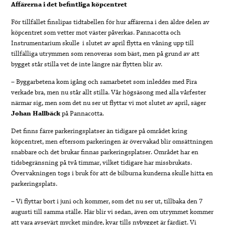
Affärerna i det befintliga köpcentret
För tillfället finslipas tidtabellen för hur affärerna i den äldre delen av
köpcentret som vetter mot väster påverkas. Pannacotta och
Instrumentarium skulle i slutet av april flytta en våning upp till
tillfälliga utrymmen som renoveras som bäst, men på grund av att
bygget står stilla vet de inte längre när flytten blir av.
– Byggarbetena kom igång och samarbetet som inleddes med Fira
verkade bra, men nu står allt stilla. Vår högsäsong med alla vårfester
närmar sig, men som det nu ser ut flyttar vi mot slutet av april, säger
Johan Hallbäck
på Pannacotta.
Det finns färre parkeringsplatser än tidigare på området kring
köpcentret, men eftersom parkeringen är övervakad blir omsättningen
snabbare och det brukar finnas parkeringsplatser. Området har en
tidsbegränsning på två timmar, vilket tidigare har missbrukats.
Övervakningen togs i bruk för att de bilburna kunderna skulle hitta en
parkeringsplats.
– Vi flyttar bort i juni och kommer, som det nu ser ut, tillbaka den 7
augusti till samma ställe. Här blir vi sedan, även om utrymmet kommer
att vara avsevärt mycket mindre, kvar tills nybygget är färdigt. Vi