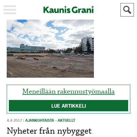
KAUPUNKI
STADEN
AJANKOHTAISTA
AKTUELLT
URHEILU
IDROTT
KULTTUURI
KULTUR
HISTORIA
HISTORIA
YLEINEN
ALLMÄN
FÖR
Meneillään rakennustyömaalla
MAINOSTAJILLE
ANNONSÖRER
LUE ARTIKKELI
4.4.2017
|
AJANKOHTAISTA - AKTUELLT
Nyheter från nybygget