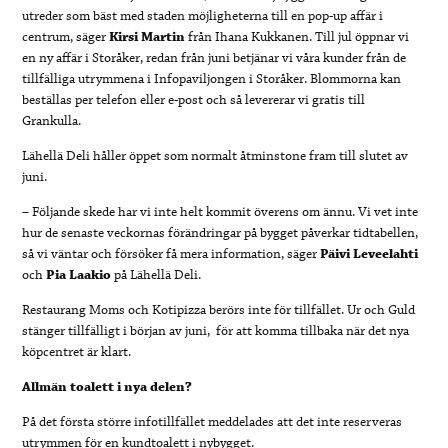
utreder som bäst med staden möjligheterna till en pop-up affär i
centrum, säger
Kirsi Martin
från Ihana Kukkanen. Till jul öppnar vi
en ny affär i Storåker, redan från juni betjänar vi våra kunder från de
tillfälliga utrymmena i Infopaviljongen i Storåker. Blommorna kan
beställas per telefon eller e-post och så levererar vi gratis till
Grankulla.
Lähellä Deli håller öppet som normalt åtminstone fram till slutet av
juni.
– Följande skede har vi inte helt kommit överens om ännu. Vi vet inte
hur de senaste veckornas förändringar på bygget påverkar tidtabellen,
så vi väntar och försöker få mera information, säger
Päivi Leveelahti
och
Pia Laakio
på Lähellä Deli.
Restaurang Moms och Kotipizza berörs inte för tillfället. Ur och Guld
stänger tillfälligt i början av juni, för att komma tillbaka när det nya
köpcentret är klart.
Allmän toalett i nya delen?
På det första större infotillfället meddelades att det inte reserveras
utrymmen för en kundtoalett i nybygget.