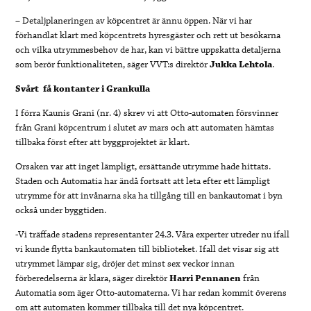
– Detaljplaneringen av köpcentret är ännu öppen. När vi har
förhandlat klart med köpcentrets hyresgäster och rett ut besökarna
och vilka utrymmesbehov de har, kan vi bättre uppskatta detaljerna
som berör funktionaliteten, säger VVT:s direktör
Jukka Lehtola
.
Svårt få kontanter i Grankulla
I förra Kaunis Grani (nr. 4) skrev vi att Otto-automaten försvinner
från Grani köpcentrum i slutet av mars och att automaten hämtas
tillbaka först efter att byggprojektet är klart.
Orsaken var att inget lämpligt, ersättande utrymme hade hittats.
Staden och Automatia har ändå fortsatt att leta efter ett lämpligt
utrymme för att invånarna ska ha tillgång till en bankautomat i byn
också under byggtiden.
-Vi träffade stadens representanter 24.3. Våra experter utreder nu ifall
vi kunde flytta bankautomaten till biblioteket. Ifall det visar sig att
utrymmet lämpar sig, dröjer det minst sex veckor innan
förberedelserna är klara, säger direktör
Harri Pennanen
från
Automatia som äger Otto-automaterna. Vi har redan kommit överens
om att automaten kommer tillbaka till det nya köpcentret.