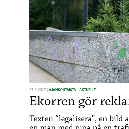
27.9.2017
|
AJANKOHTAISTA - AKTUELLT
Ekorren gör rekl
Texten “legalisera”, en bild
en man med pipa på en traf