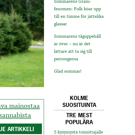
Sommarens Grani-
fenomen: Folk köar upp
till en timme för jättelika
glassar
Sommarens tåguppehåll
är över – nu är det
lättare att ta sig till
perrongerna
Glad sommar!
KOLME
va mainostaa
SUOSITUINTA
kannabista
TRE MEST
POPULÄRA
UE ARTIKKELI
5 kysymystä toimittajalle