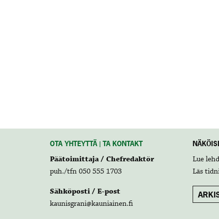
OTA YHTEYTTÄ | TA KONTAKT
NÄKÖISL
Päätoimittaja / Chefredaktör
Lue leh
puh./tfn 050 555 1703
Läs tidn
Sähköposti / E-post
ARKIS
kaunisgrani@kauniainen.fi