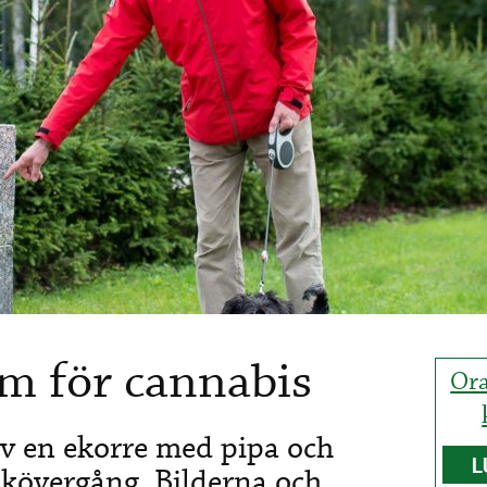
am för cannabis
Ora
 av en ekorre med pipa och
L
ikövergång. Bilderna och