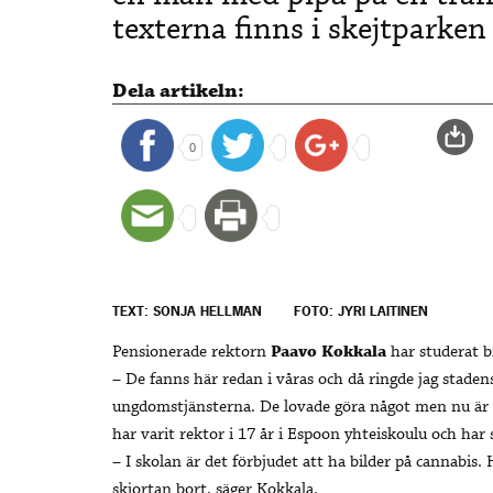
texterna finns i skejtparken
Dela artikeln:
0
TEXT: SONJA HELLMAN
FOTO: JYRI LAITINEN
Pensionerade rektorn
Paavo Kokkala
har studerat bi
– De fanns här redan i våras och då ringde jag staden
ungdomstjänsterna. De lovade göra något men nu är d
har varit rektor i 17 år i Espoon yhteiskoulu och har s
– I skolan är det förbjudet att ha bilder på cannabis
skjortan bort, säger Kokkala.