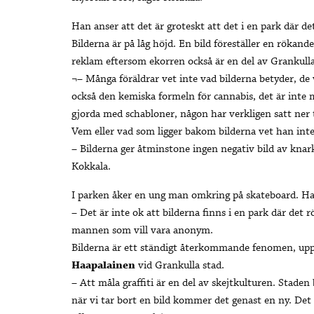
Han anser att det är groteskt att det i en park där det 
Bilderna är på låg höjd. En bild föreställer en rökan
reklam eftersom ekorren också är en del av Grankulla
¬– Många föräldrar vet inte vad bilderna betyder, de 
också den kemiska formeln för cannabis, det är inte 
gjorda med schabloner, någon har verkligen satt ner 
Vem eller vad som ligger bakom bilderna vet han inte
– Bilderna ger åtminstone ingen negativ bild av knark. 
Kokkala.
I parken åker en ung man omkring på skateboard. Ha
– Det är inte ok att bilderna finns i en park där det r
mannen som vill vara anonym.
Bilderna är ett ständigt återkommande fenomen, up
Haapalainen
vid Grankulla stad.
– Att måla graffiti är en del av skejtkulturen. Staden
när vi tar bort en bild kommer det genast en ny. Det ä