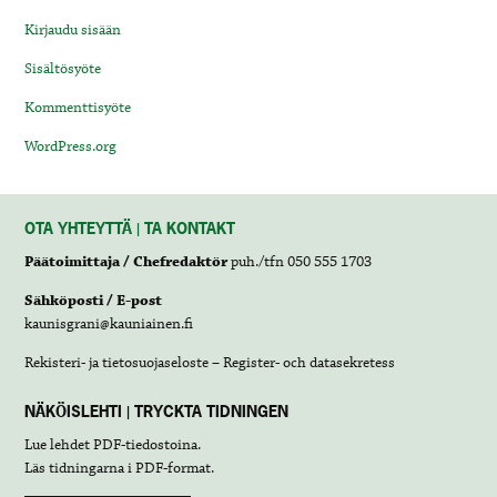
Kirjaudu sisään
Sisältösyöte
Kommenttisyöte
WordPress.org
OTA YHTEYTTÄ | TA KONTAKT
Päätoimittaja / Chefredaktör
puh./tfn 050 555 1703
Sähköposti / E-post
kaunisgrani@kauniainen.fi
Rekisteri- ja tietosuojaseloste – Register- och datasekretess
NÄKÖISLEHTI | TRYCKTA TIDNINGEN
Lue lehdet
PDF-tiedostoina
.
Läs tidningarna i
PDF-format
.