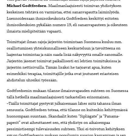
Michael Godtfredsen
. Maailmanlaajuisesti toimivan yhdistyksen
keskeinen tehtävä on varmistaa, ettei sananvapautta laiminlyödä.
Luennoidessaan ihmisoikeuksista Godtfredsen keskittyi eritoten
ihmisoikeuksien pykälään numero 19, eli sananvapauteen ja oikeuteen
ilmaista mielipiteitään vapaasti.
Toimittajat ilman rajoja järjestön toimintaan Suomessa kuuluu mm.
osallistuminen yhteiskunnalliseen keskusteluun ja tavoitteena on
laajentaa toimintaa ja näin saada lisää näkyvyyttä omalle sanomalle.
Järjestön jäsenet toimivat paikallisesti eri lehtien toimituksissa ja
järjestön nettisivuilla. Tämän lisäksi he tarjoavat apua, kuten
esimerkiksi terapiaa, toimittajille jotka ovat joutuneet eriasteisen
ahdistelun uhreiksi työssään.
Godtfredsenin mukaan tilanne ilmaisuvapauden suhteen on Suomessa
tällä hetkellä maailmanlaajuisesti tarkastellen erinomainen.
–Täällä toimittajat pystyvät julkaisemaan lähes mitä tahansa ilman
sensuuria. Godtfredsen toteaa, että tilanne on kuitenkin kehittymässä
huonompaan suuntaan. Skandaalit kuten “Sipliägate” ja “Panama-
paperit” ovat aiheuttaneet sen, että yhdistys on aikaisempaa
pessimistisempi tulevaisuuden suhteen. Yksi ei-toivotun kehityksen
syy on Godtfredsenin mukaan populismin suosion kasvaminen ja sen