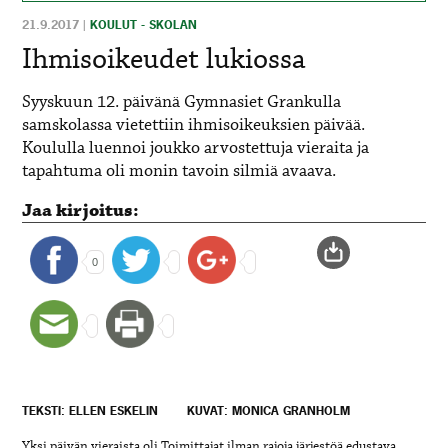
21.9.2017
|
KOULUT - SKOLAN
Ihmisoikeudet lukiossa
Syyskuun 12. päivänä Gymnasiet Grankulla
samskolassa vietettiin ihmisoikeuksien päivää.
Koululla luennoi joukko arvostettuja vieraita ja
tapahtuma oli monin tavoin silmiä avaava.
Jaa kirjoitus:
0
TEKSTI: ELLEN ESKELIN
KUVAT: MONICA GRANHOLM
Yksi päivän vieraista oli Toimittajat ilman rajoja järjestöä edustava