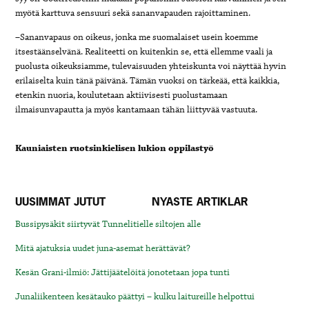
myötä karttuva sensuuri sekä sananvapauden rajoittaminen.
–Sananvapaus on oikeus, jonka me suomalaiset usein koemme
itsestäänselvänä. Realiteetti on kuitenkin se, että ellemme vaali ja
puolusta oikeuksiamme, tulevaisuuden yhteiskunta voi näyttää hyvin
erilaiselta kuin tänä päivänä. Tämän vuoksi on tärkeää, että kaikkia,
etenkin nuoria, koulutetaan aktiivisesti puolustamaan
ilmaisunvapautta ja myös kantamaan tähän liittyvää vastuuta.
Kauniaisten ruotsinkielisen lukion oppilastyö
UUSIMMAT JUTUT
NYASTE ARTIKLAR
Bussipysäkit siirtyvät Tunnelitielle siltojen alle
Mitä ajatuksia uudet juna-asemat herättävät?
Kesän Grani-ilmiö: Jättijäätelöitä jonotetaan jopa tunti
Junaliikenteen kesätauko päättyi – kulku laitureille helpottui