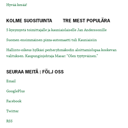
Hyvää kesää!
KOLME SUOSITUINTA
TRE MEST POPULÄRA
5 kysymystä toimittajalle ja kauniaislaiselle Jan Anderssonille
Suomen ensimmäinen pizza-automaatti tuli Kauniaisiin
Hallinto-oikeus hylkäsi perheryhmäkodin aloittamislupaa koskevan
valituksen. Kaupunginjohtaja Masar: “Olen tyytyväinen.”
SEURAA MEITÄ | FÖLJ OSS
Email
GooglePlus
Facebook
Twitter
RSS