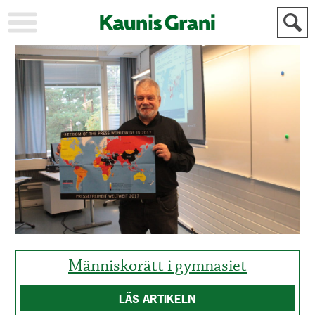
KAUPUNKI
STADEN
AJANKOHTAISTA
AKTUELLT
URHEILU
IDROTT
KULTTUURI
KULTUR
HISTORIA
HISTORIA
YLEINEN
ALLMÄN
FÖR
MAINOSTAJILLE
ANNONSÖRER
Människorätt i gymnasiet
LÄS ARTIKELN