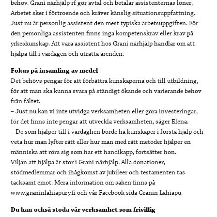
behov. Grani närhjälp rf gör avtal och betalar assistenternas löner.
Arbetet sker i förtroende och kräver känslig situationsuppfattning.
Just nu är personlig assistent den mest typiska arbetsuppgiften. För
den personliga assistenten finns inga kompetenskrav eller krav på
yrkeskunskap. Att vara assistent hos Grani närhjälp handlar om att
hjälpa till i vardagen och uträtta ärenden.
Fokus på insamling av medel
Det behövs pengar för att förbättra kunskaperna och till utbildning,
för att man ska kunna svara på ständigt ökande och varierande behov
från fältet.
– Just nu kan vi inte utvidga verksamheten eller göra investeringar,
för det finns inte pengar att utveckla verksamheten, säger Elena.
– De som hjälper till i vardaghen borde ha kunskaper i första hjälp och
veta hur man lyfter rätt eller hur man med rätt metoder hjälper en
människa att röra sig som har ett handikapp, fortsätter hon.
Viljan att hjälpa är stor i Grani närhjälp. Alla donationer,
stödmedlemmar och ihågkomst av jubileer och testamenten tas
tacksamt emot. Mera information om saken finns på
www.graninlahiapury.fi och vår Facebook sida Granin Lähiapu.
Du kan också stöda vår verksamhet som frivillig