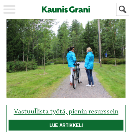
KAUPUNKI
STADEN
AJANKOHTAISTA
AKTUELLT
URHEILU
IDROTT
KULTTUURI
KULTUR
HISTORIA
HISTORIA
YLEINEN
ALLMÄN
FÖR
MAINOSTAJILLE
ANNONSÖRER
Vastuullista työtä, pienin resurssein
LUE ARTIKKELI