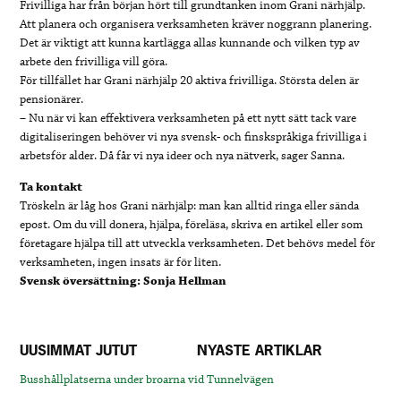
Frivilliga har från början hört till grundtanken inom Grani närhjälp.
Att planera och organisera verksamheten kräver noggrann planering.
Det är viktigt att kunna kartlägga allas kunnande och vilken typ av
arbete den frivilliga vill göra.
För tillfället har Grani närhjälp 20 aktiva frivilliga. Största delen är
pensionärer.
– Nu när vi kan effektivera verksamheten på ett nytt sätt tack vare
digitaliseringen behöver vi nya svensk- och finskspråkiga frivilliga i
arbetsför alder. Då får vi nya ideer och nya nätverk, sager Sanna.
Ta kontakt
Tröskeln är låg hos Grani närhjälp: man kan alltid ringa eller sända
epost. Om du vill donera, hjälpa, föreläsa, skriva en artikel eller som
företagare hjälpa till att utveckla verksamheten. Det behövs medel för
verksamheten, ingen insats är för liten.
Svensk översättning: Sonja Hellman
UUSIMMAT JUTUT
NYASTE ARTIKLAR
Busshållplatserna under broarna vid Tunnelvägen