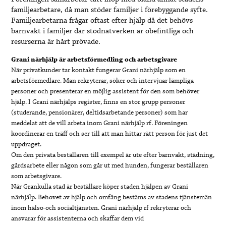
familjearbetare, då man stöder familjer i förebyggande syfte.
Familjearbetarna frågar oftast efter hjälp då det behövs
barnvakt i familjer där stödnätverken är obefintliga och
resurserna är hårt prövade.
Grani närhjälp är arbetsförmedling och arbetsgivare
När privatkunder tar kontakt fungerar Grani närhjälp som en
arbetsförmedlare. Man rekryterar, söker och intervjuar lämpliga
personer och presenterar en möjlig assistent för den som behöver
hjälp. I Grani närhjälps register, finns en stor grupp personer
(studerande, pensionärer, deltidsarbetande personer) som har
meddelat att de vill arbeta inom Grani närhjälp rf. Föreningen
koordinerar en träff och ser till att man hittar rätt person för just det
uppdraget.
Om den privata beställaren till exempel är ute efter barnvakt, städning,
gårdsarbete eller någon som går ut med hunden, fungerar beställaren
som arbetsgivare.
När Grankulla stad är beställare köper staden hjälpen av Grani
närhjälp. Behovet av hjälp och omfång bestäms av stadens tjänstemän
inom hälso-och socialtjänsten. Grani närhjälp rf rekryterar och
ansvarar för assistenterna och skaffar dem vid