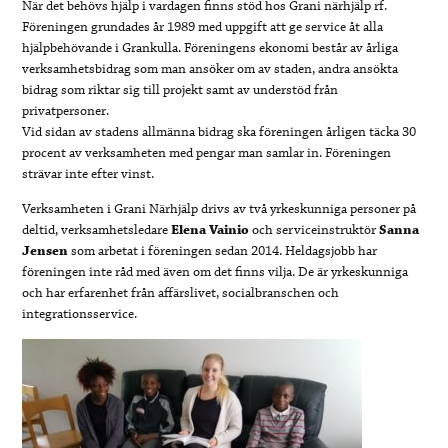
När det behövs hjälp i vardagen finns stöd hos Grani närhjälp rf.
Föreningen grundades år 1989 med uppgift att ge service åt alla
hjälpbehövande i Grankulla. Föreningens ekonomi består av årliga
verksamhetsbidrag som man ansöker om av staden, andra ansökta
bidrag som riktar sig till projekt samt av understöd från
privatpersoner.
Vid sidan av stadens allmänna bidrag ska föreningen årligen täcka 30
procent av verksamheten med pengar man samlar in. Föreningen
strävar inte efter vinst.
Verksamheten i Grani Närhjälp drivs av två yrkeskunniga personer på
deltid, verksamhetsledare
Elena Vainio
och serviceinstruktör
Sanna
Jensen
som arbetat i föreningen sedan 2014. Heldagsjobb har
föreningen inte råd med även om det finns vilja. De är yrkeskunniga
och har erfarenhet från affärslivet, socialbranschen och
integrationsservice.