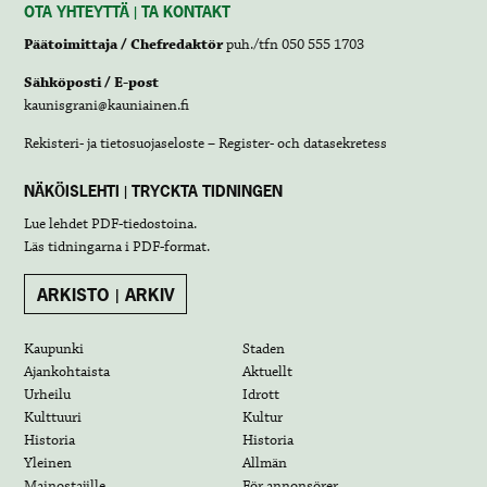
OTA YHTEYTTÄ | TA KONTAKT
Päätoimittaja / Chefredaktör
puh./tfn 050 555 1703
Sähköposti / E-post
kaunisgrani@kauniainen.fi
Rekisteri- ja tietosuojaseloste – Register- och datasekretess
NÄKÖISLEHTI | TRYCKTA TIDNINGEN
Lue lehdet
PDF-tiedostoina
.
Läs tidningarna i
PDF-format
.
ARKISTO | ARKIV
Kaupunki
Staden
Ajankohtaista
Aktuellt
Urheilu
Idrott
Kulttuuri
Kultur
Historia
Historia
Yleinen
Allmän
Mainostajille
För annonsörer