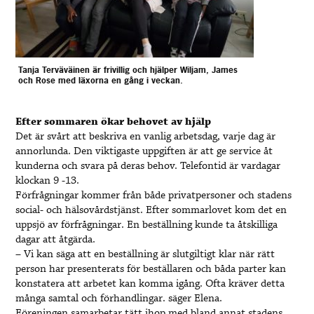
Tanja Terväväinen är frivillig och hjälper Wiljam, James
och Rose med läxorna en gång i veckan.
Efter sommaren ökar behovet av hjälp
Det är svårt att beskriva en vanlig arbetsdag, varje dag är
annorlunda. Den viktigaste uppgiften är att ge service åt
kunderna och svara på deras behov. Telefontid är vardagar
klockan 9 -13.
Förfrågningar kommer från både privatpersoner och stadens
social- och hälsovårdstjänst. Efter sommarlovet kom det en
uppsjö av förfrågningar. En beställning kunde ta åtskilliga
dagar att åtgärda.
– Vi kan säga att en beställning är slutgiltigt klar när rätt
person har presenterats för beställaren och båda parter kan
konstatera att arbetet kan komma igång. Ofta kräver detta
många samtal och förhandlingar. säger Elena.
Föreningen samarbetar tätt ihop med bland annat stadens