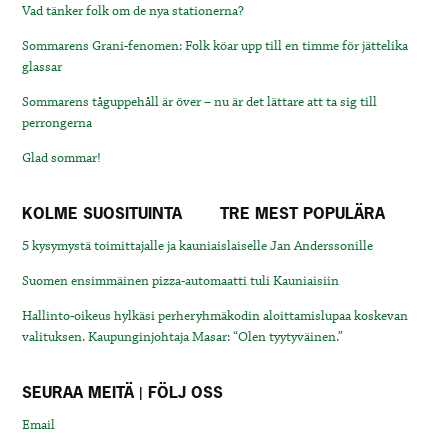
Vad tänker folk om de nya stationerna?
Sommarens Grani-fenomen: Folk köar upp till en timme för jättelika
glassar
Sommarens tåguppehåll är över – nu är det lättare att ta sig till
perrongerna
Glad sommar!
KOLME SUOSITUINTA
TRE MEST POPULÄRA
5 kysymystä toimittajalle ja kauniaislaiselle Jan Anderssonille
Suomen ensimmäinen pizza-automaatti tuli Kauniaisiin
Hallinto-oikeus hylkäsi perheryhmäkodin aloittamislupaa koskevan
valituksen. Kaupunginjohtaja Masar: “Olen tyytyväinen.”
SEURAA MEITÄ | FÖLJ OSS
Email