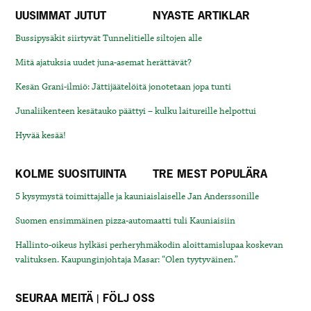
UUSIMMAT JUTUT
NYASTE ARTIKLAR
Bussipysäkit siirtyvät Tunnelitielle siltojen alle
Mitä ajatuksia uudet juna-asemat herättävät?
Kesän Grani-ilmiö: Jättijäätelöitä jonotetaan jopa tunti
Junaliikenteen kesätauko päättyi – kulku laitureille helpottui
Hyvää kesää!
KOLME SUOSITUINTA
TRE MEST POPULÄRA
5 kysymystä toimittajalle ja kauniaislaiselle Jan Anderssonille
Suomen ensimmäinen pizza-automaatti tuli Kauniaisiin
Hallinto-oikeus hylkäsi perheryhmäkodin aloittamislupaa koskevan
valituksen. Kaupunginjohtaja Masar: “Olen tyytyväinen.”
SEURAA MEITÄ | FÖLJ OSS