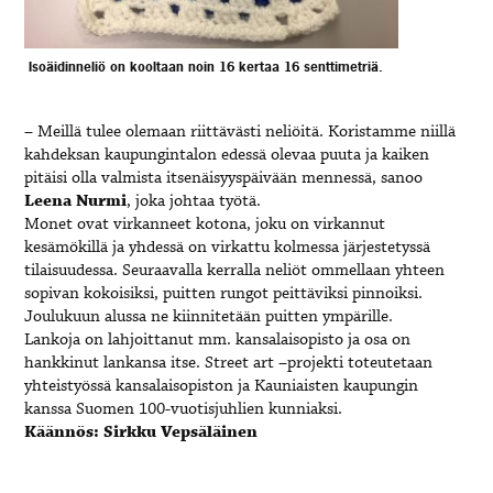
Isoäidinneliö on kooltaan noin 16 kertaa 16 senttimetriä.
– Meillä tulee olemaan riittävästi neliöitä. Koristamme niillä
kahdeksan kaupungintalon edessä olevaa puuta ja kaiken
pitäisi olla valmista itsenäisyyspäivään mennessä, sanoo
Leena Nurmi
, joka johtaa työtä.
Monet ovat virkanneet kotona, joku on virkannut
kesämökillä ja yhdessä on virkattu kolmessa järjestetyssä
tilaisuudessa. Seuraavalla kerralla neliöt ommellaan yhteen
sopivan kokoisiksi, puitten rungot peittäviksi pinnoiksi.
Joulukuun alussa ne kiinnitetään puitten ympärille.
Lankoja on lahjoittanut mm. kansalaisopisto ja osa on
hankkinut lankansa itse. Street art –projekti toteutetaan
yhteistyössä kansalaisopiston ja Kauniaisten kaupungin
kanssa Suomen 100-vuotisjuhlien kunniaksi.
Käännös: Sirkku Vepsäläinen