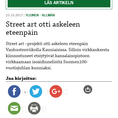
LÄS ARTIKELN
23.10.2017
|
YLEINEN - ALLMÄN
Street art otti askeleen
eteenpäin
Street art –projekti otti askeleen eteenpäin
Vanhustenviikolla Kauniaisissa. Silloin virkkauksesta
kiinnostuneet etsiytyivät kansalaisopistoon
virkkaamaan isoäidinneliöitä Suomen100-
vuotisjuhlan kunniaksi.
Jaa kirjoitus:
0