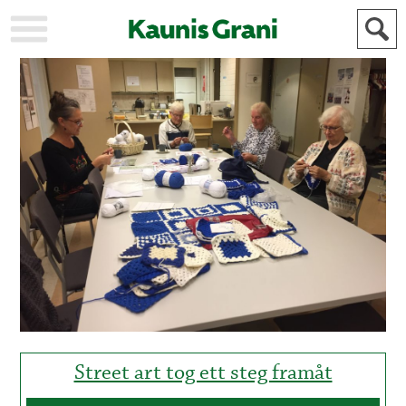
KAUPUNKI
STADEN
AJANKOHTAISTA
AKTUELLT
URHEILU
IDROTT
KULTTUURI
KULTUR
HISTORIA
HISTORIA
YLEINEN
ALLMÄN
FÖR
MAINOSTAJILLE
ANNONSÖRER
Street art tog ett steg framåt