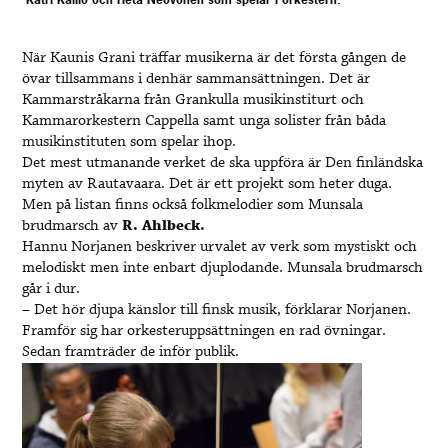
När Kaunis Grani träffar musikerna är det första gången de
övar tillsammans i denhär sammansättningen. Det är
Kammarstråkarna från Grankulla musikinstiturt och
Kammarorkestern Cappella samt unga solister från båda
musikinstituten som spelar ihop.
Det mest utmanande verket de ska uppföra är Den finländska
myten av Rautavaara. Det är ett projekt som heter duga.
Men på listan finns också folkmelodier som Munsala
brudmarsch av
R. Ahlbeck.
Hannu Norjanen beskriver urvalet av verk som mystiskt och
melodiskt men inte enbart djuplodande. Munsala brudmarsch
går i dur.
– Det hör djupa känslor till finsk musik, förklarar Norjanen.
Framför sig har orkesteruppsättningen en rad övningar.
Sedan framträder de inför publik.