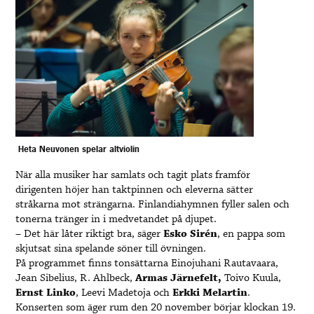
Heta Neuvonen spelar altviolin
När alla musiker har samlats och tagit plats framför
dirigenten höjer han taktpinnen och eleverna sätter
stråkarna mot strängarna. Finlandiahymnen fyller salen och
tonerna tränger in i medvetandet på djupet.
– Det här låter riktigt bra, säger
Esko Sirén
, en pappa som
skjutsat sina spelande söner till övningen.
På programmet finns tonsättarna Einojuhani Rautavaara,
Jean Sibelius, R. Ahlbeck,
Armas Järnefelt,
Toivo Kuula,
Ernst Linko
, Leevi Madetoja och
Erkki Melartin
.
Konserten som äger rum den 20 november börjar klockan 19.