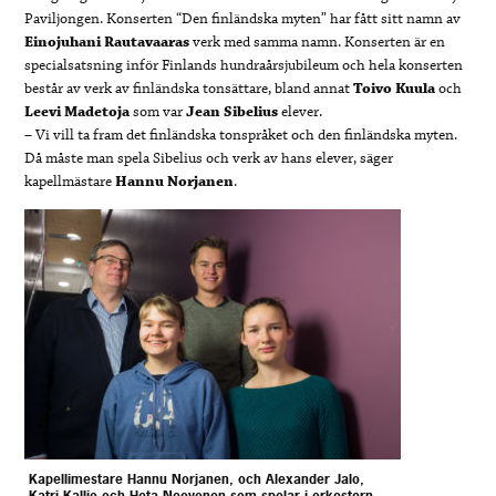
Paviljongen. Konserten “Den finländska myten” har fått sitt namn av
Einojuhani
Rautavaaras
verk med samma namn. Konserten är en
specialsatsning inför Finlands hundraårsjubileum och hela konserten
består av verk av finländska tonsättare, bland annat
Toivo
Kuula
och
Leevi Madetoja
som var
Jean Sibelius
elever.
– Vi vill ta fram det finländska tonspråket och den finländska myten.
Då måste man spela Sibelius och verk av hans elever, säger
kapellmästare
Hannu Norjanen
.
Kapellimestare Hannu Norjanen, och Alexander Jalo,
Katri Kallio och Heta Neovonen som spelar i orkestern.