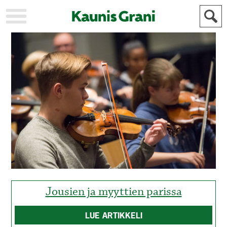
KAUPUNKI
STADEN
AJANKOHTAISTA
AKTUELLT
URHEILU
IDROTT
KULTTUURI
KULTUR
HISTORIA
HISTORIA
YLEINEN
ALLMÄN
FÖR
MAINOSTAJILLE
ANNONSÖRER
Jousien ja myyttien parissa
LUE ARTIKKELI