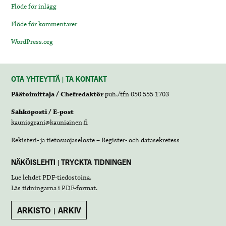
Flöde för inlägg
Flöde för kommentarer
WordPress.org
OTA YHTEYTTÄ | TA KONTAKT
Päätoimittaja / Chefredaktör
puh./tfn 050 555 1703
Sähköposti / E-post
kaunisgrani@kauniainen.fi
Rekisteri- ja tietosuojaseloste – Register- och datasekretess
NÄKÖISLEHTI | TRYCKTA TIDNINGEN
Lue lehdet
PDF-tiedostoina
.
Läs tidningarna i
PDF-format
.
ARKISTO | ARKIV