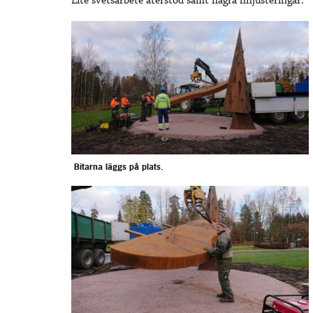
Lite svetsarbete återstod samt några finjusteringar.
Bitarna läggs på plats.