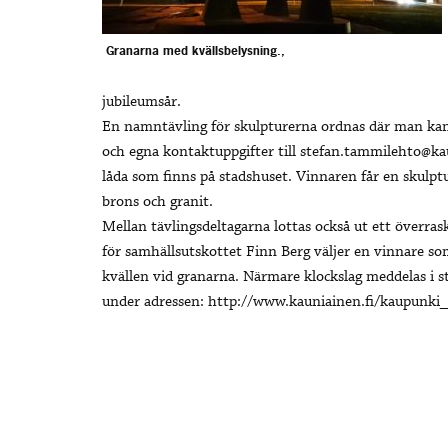
Granarna med kvällsbelysning.,
jubileumsår.
En namntävling för skulpturerna ordnas där man kan
och egna kontaktuppgifter till stefan.tammilehto@ka
låda som finns på stadshuset. Vinnaren får en skulpt
brons och granit.
Mellan tävlingsdeltagarna lottas också ut ett överr
för samhällsutskottet Finn Berg väljer en vinnare so
kvällen vid granarna. Närmare klockslag meddelas i 
under adressen: http://www.kauniainen.fi/kaupunki