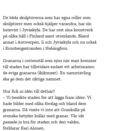
De båda skulptörerna som har egna roller som
skulptörer men också hjälper varandra, har sin
hemvist i Jyväskylä. De har rest sina konstverk
på olika håll i Finland samt utomlands. Bland
annat i Antwerpen, Ii och Jyväskylä och nu också
i Kronbergsstranden i Helsingfors.
Granarna i cortenstål som syns när man kommer
till staden har tillsvidare endast ett arbetsnamn:
de eviga granarna (ikikuuset). En namntävling
ska ge dem det riktiga namnet.
Hur fick ni idén till dethär?
– Vi besökte staden för att lägga fram idéer. Vi
hade bilder med olika förslag och bland dem
granarna. Då visste vi inte att Grankulla på
svenska betyder kullar med granar. Vår idé
passade ju bra för staden och den valdes,
förklarar Kari Alonen.