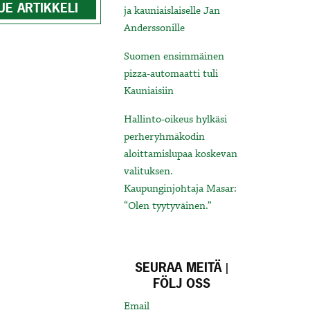
UE ARTIKKELI
ja kauniaislaiselle Jan
Anderssonille
Suomen ensimmäinen
pizza-automaatti tuli
Kauniaisiin
Hallinto-oikeus hylkäsi
perheryhmäkodin
aloittamislupaa koskevan
valituksen.
Kaupunginjohtaja Masar:
“Olen tyytyväinen.”
SEURAA MEITÄ |
FÖLJ OSS
Email