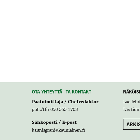
OTA YHTEYTTÄ | TA KONTAKT
NÄKÖISL
Päätoimittaja / Chefredaktör
Lue leh
puh./tfn 050 555 1703
Läs tidn
Sähköposti / E-post
ARKIS
kaunisgrani@kauniainen.fi