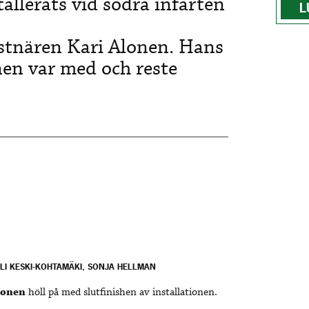
tallerats vid södra infarten
L
nstnären Kari Alonen. Hans
en var med och reste
ELI KESKI-KOHTAMÄKI, SONJA HELLMAN
lonen
höll på med slutfinishen av installationen.