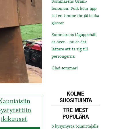
Sommarens Grani-
fenomen: Folk köar upp
till en timme för jättelika
glassar
Sommarens tåguppehåll
är över – nu är det
lättare att ta sig till
perrongerna
Glad sommar!
KOLME
Kauniaisiin
SUOSITUINTA
pystytettiin
TRE MEST
POPULÄRA
ikikuuset
5 kysymystä toimittajalle