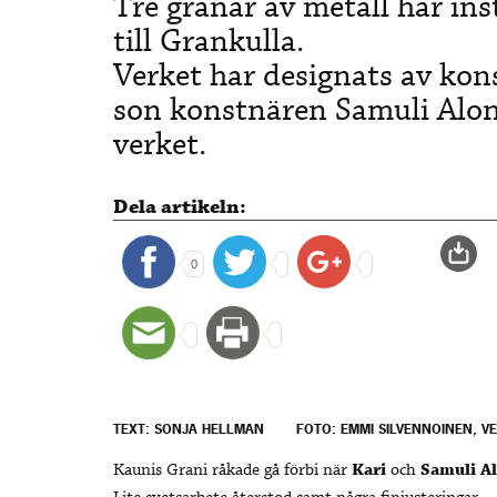
Tre granar av metall har ins
till Grankulla.
Verket har designats av ko
son konstnären Samuli Alon
verket.
Dela artikeln:
0
TEXT: SONJA HELLMAN
FOTO: EMMI SILVENNOINEN, V
Kaunis Grani råkade gå förbi när
Kari
och
Samuli A