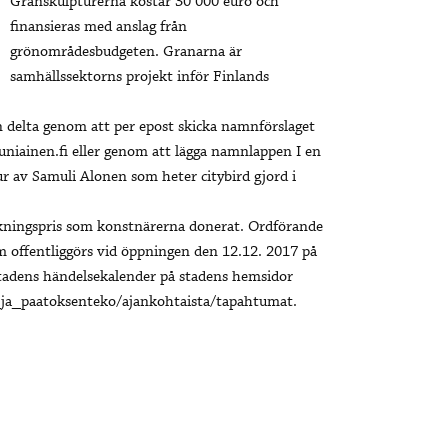
Granskulpturerna kostar 30 000 euro och
finansieras med anslag från
grönområdesbudgeten. Granarna är
samhällssektorns projekt inför Finlands
 delta genom att per epost skicka namnförslaget
uniainen.fi eller genom att lägga namnlappen I en
ur av Samuli Alonen som heter citybird gjord i
askningspris som konstnärerna donerat. Ordförande
m offentliggörs vid öppningen den 12.12. 2017 på
stadens händelsekalender på stadens hemsidor
_ja_paatoksenteko/ajankohtaista/tapahtumat.