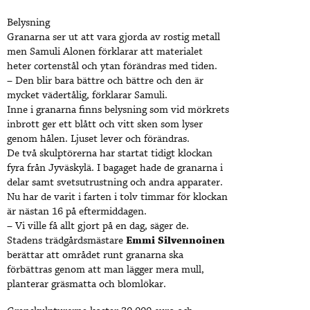
Belysning
Granarna ser ut att vara gjorda av rostig metall
men Samuli Alonen förklarar att materialet
heter cortenstål och ytan förändras med tiden.
– Den blir bara bättre och bättre och den är
mycket vädertålig, förklarar Samuli.
Inne i granarna finns belysning som vid mörkrets
inbrott ger ett blått och vitt sken som lyser
genom hålen. Ljuset lever och förändras.
De två skulptörerna har startat tidigt klockan
fyra från Jyväskylä. I bagaget hade de granarna i
delar samt svetsutrustning och andra apparater.
Nu har de varit i farten i tolv timmar för klockan
är nästan 16 på eftermiddagen.
– Vi ville få allt gjort på en dag, säger de.
Stadens trädgårdsmästare
Emmi Silvennoinen
berättar att området runt granarna ska
förbättras genom att man lägger mera mull,
planterar gräsmatta och blomlökar.