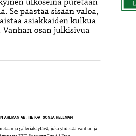
ykyinen ulkoseinä puretaan
L
lä. Se päästää sisään valoa,
aistaa asiakkaiden kulkua
n. Vanhan osan julkisivua
AN AHLMAN AB, TIETOA, SONJA HELLMAN
netaan ja galleriakäytävä, joka yhdistää vanhan ja