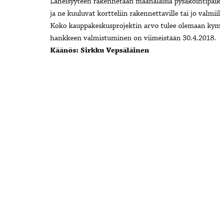
Läheisyyteen rakennetaan maanalaisia pysäköintipaik
ja ne kuuluvat kortteliin rakennettaville tai jo valmiil
Koko kauppakeskusprojektin arvo tulee olemaan ky
hankkeen valmistuminen on viimeistään 30.4.2018.
Käänös: Sirkku Vepsäläinen