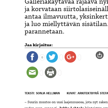
Galleriakäytävää rajaava n
ja korvataan siirtolasiseinäl
antaa ilmavuutta, yksinkert
ja luo miellyttävän sisätila
parannetaan.
Jaa kirjoitus:
0
TEKSTI: SONJA HELLMAN
KUVAT: ARKITEKTBYRÅ STEF
– Suurin muutos on uusi laajennusosa, jota nyt raken