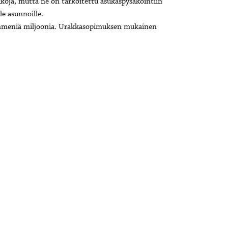
koja, mutta ne on tarkoitettu asukaspysäköintiin
le asunnoille.
mmeniä miljoonia. Urakkasopimuksen mukainen