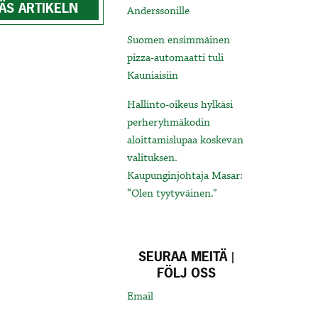
ÄS ARTIKELN
Anderssonille
Suomen ensimmäinen
pizza-automaatti tuli
Kauniaisiin
Hallinto-oikeus hylkäsi
perheryhmäkodin
aloittamislupaa koskevan
valituksen.
Kaupunginjohtaja Masar:
“Olen tyytyväinen.”
SEURAA MEITÄ |
FÖLJ OSS
Email