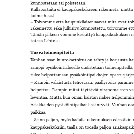
kunnostetaan tai poistetaan.
Rullaportaita ei kauppakeskukseen rakenneta, mutta k
kolme hissiä.
– Toivomme että kaupunkilaiset saavat mitä ovat toiv
rakennettu sekä julkisivu kunnostettu, toivomme ett
Tämän jälkeen voimme keskittyä kauppakeskuksen nor
toteaa Lehtola.
Turvatoimenpiteitä
Vanhan osan kuntokartoitus on tehty ja korjausta k
ramppi pysäköintialueelle uudistetaan toimenpiteillä, 
tulee helpottamaan pysäköintipaikkojen opastusjärje
– Rampin valaistusta tehostaan, päällysteitä paranne
helpottuu. Rampin mitat täyttävät viranomaisten vaa
leventää. Mutta kun oman kaistan näkee helpommin,
Asiakkaiden pysäköintipaikat lisääntyvät. Vanhan osan
paikkaa.
– Se on paljon, myös kadulla rakennuksen edessäkin 
kauppakeskuksiin, täällä on todella paljon asiakaspaik