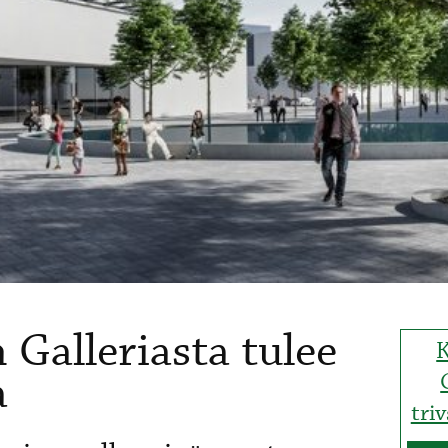
Galleriasta tulee
K
a
tri