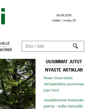
06.08.2026
viikko / vecka: 32
JILLE
NSÖRER
UUSIMMAT JUTUT
NYASTE ARTIKLAR
Kesän Grani-ilmiö:
Jättijäätelöitä jonotetaan
jopa tunti
Junaliikenteen kesätauko
päättyi – kulku laitureille