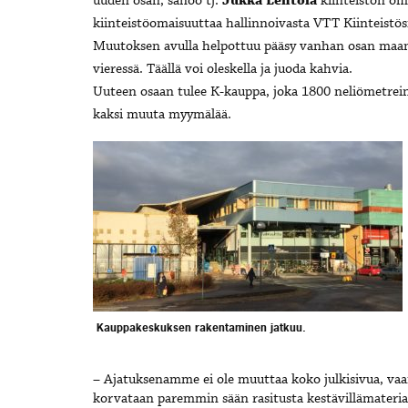
uuden osan, sanoo tj.
Jukka Lehtola
kiinteistön om
kiinteistöomaisuuttaa hallinnoivasta VTT Kiinteistösi
Muutoksen avulla helpottuu pääsy vanhan osan maanta
vieressä. Täällä voi oleskella ja juoda kahvia.
Uuteen osaan tulee K-kauppa, joka 1800 neliömetreinee
kaksi muuta myymälää.
Kauppakeskuksen rakentaminen jatkuu.
– Ajatuksenamme ei ole muuttaa koko julkisivua, vaa
korvataan paremmin sään rasitusta kestävillämateria