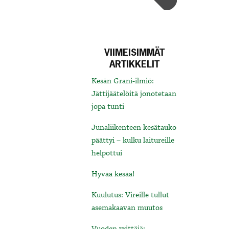
VIIMEISIMMÄT
ARTIKKELIT
Kesän Grani-ilmiö:
Jättijäätelöitä jonotetaan
jopa tunti
Junaliikenteen kesätauko
päättyi – kulku laitureille
helpottui
Hyvää kesää!
Kuulutus: Vireille tullut
asemakaavan muutos
Vuoden yrittäjä: