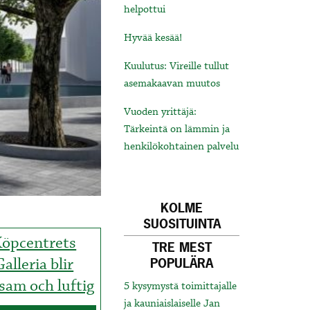
helpottui
Hyvää kesää!
Kuulutus: Vireille tullut
asemakaavan muutos
Vuoden yrittäjä:
Tärkeintä on lämmin ja
henkilökohtainen palvelu
KOLME
SUOSITUINTA
öpcentrets
TRE MEST
Galleria blir
POPULÄRA
vsam och luftig
5 kysymystä toimittajalle
ja kauniaislaiselle Jan