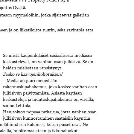
istavasta VVT Property Fund I Ky:n
joitus Oy:stä.
son myymälöihin, jotka sijaitsevat gallerian
n ja on liiketiloista suurin, sekä ravintola että
Se mistä kaupunkilaiset sosiaalisessa mediassa
keskustelevat, on vanhan osan julkisivu. Se on
heidän mielestään ränsistynyt.
Saako se kasvojenkohotuksen?
– Meillä on juuri meneillään
rakennuslupahakemus, joka koskee vanhan osan
julkisivun päivittämistä. Asiasta käydään
keskusteluja ja muutoslupahakemus on vireillä,
sanoo Lehtola.
Hän toivoo nopeaa ratkaisua, jotta vanhan osan
julkisivun kunnostaminen saataisiin käyntiin.
n lähinnä sen kuluneet, kuten puiset osat. Ne
aleilla, huoltomaalataan ja ikkunaluukut