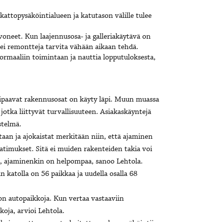
attopysäköintialueen ja katutason välille tulee
oneet. Kun laajennusosa- ja galleriakäytävä on
ei remontteja tarvita vähään aikaan tehdä.
maaliin toimintaan ja nauttia lopputuloksesta,
aipaavat rakennusosat on käyty läpi. Muun muassa
jotka liittyvät turvallisuuteen. Asiakaskäyntejä
stelmä.
taan ja ajokaistat merkitään niin, että ajaminen
timukset. Sitä ei muiden rakenteiden takia voi
 ajaminenkin on helpompaa, sanoo Lehtola.
 katolla on 56 paikkaa ja uudella osalla 68
on autopaikkoja. Kun vertaa vastaaviin
koja, arvioi Lehtola.