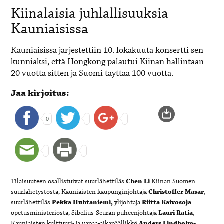
Kiinalaisia juhlallisuuksia
Kauniaisissa
Kauniaisissa järjestettiin 10. lokakuuta konsertti sen
kunniaksi, että Hongkong palautui Kiinan hallintaan
20 vuotta sitten ja Suomi täyttää 100 vuotta.
Jaa kirjoitus:
0
Tilaisuuteen osallistuivat suurlähettiläs
Chen Li
Kiinan Suomen
suurlähetystöstä, Kauniaisten kaupunginjohtaja
Christoffer Masar
,
suurlähettiläs
Pekka Huhtaniemi,
ylijohtaja
Riitta Kaivosoja
opetusministeriöstä, Sibelius-Seuran puheenjohtaja
Lauri Ratia
,
Kauniaisten kulttuuri- ja vapaa-aikapäällikkö
Anders Lindholm-