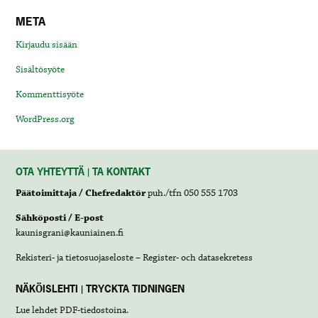
META
Kirjaudu sisään
Sisältösyöte
Kommenttisyöte
WordPress.org
OTA YHTEYTTÄ | TA KONTAKT
Päätoimittaja / Chefredaktör
puh./tfn 050 555 1703
Sähköposti / E-post
kaunisgrani@kauniainen.fi
Rekisteri- ja tietosuojaseloste – Register- och datasekretess
NÄKÖISLEHTI | TRYCKTA TIDNINGEN
Lue lehdet
PDF-tiedostoina
.