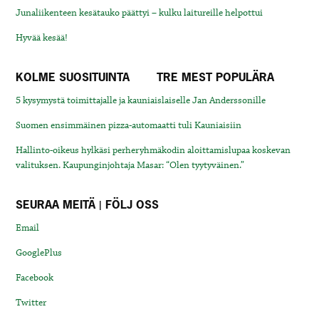
Junaliikenteen kesätauko päättyi – kulku laitureille helpottui
Hyvää kesää!
KOLME SUOSITUINTA
TRE MEST POPULÄRA
5 kysymystä toimittajalle ja kauniaislaiselle Jan Anderssonille
Suomen ensimmäinen pizza-automaatti tuli Kauniaisiin
Hallinto-oikeus hylkäsi perheryhmäkodin aloittamislupaa koskevan
valituksen. Kaupunginjohtaja Masar: “Olen tyytyväinen.”
SEURAA MEITÄ | FÖLJ OSS
Email
GooglePlus
Facebook
Twitter