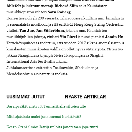
Ahlefelt
ja kulttuurituottaja
Richard Silin
sekä Kauniaisten
musiikkiopiston rehtori
Satu Roberg
.
Konsertissa oli yli 200 vierasta. Tilaisuudessa kuultiin mm. kiinalaista
ja suomalaista musiikkia ja sitä esittivät Hong Kong String Orchestra,
viulisti
Yao Jue
,
Jan Söderblom
, joka on mm. Kauniaisten
musiikkijuhlien johtaja, viulisti
Yin Liwei
ja nuori pianisti
Jamin Hu
.
Tervehdyspuheessa todettiin, että vuoden 2017 aikana suomalaisten ja
kiinalaisten muusikoiden välillä on ollut hyvää yhteistyötä. Yhteistyö
jatkuu Shanghaissa ja ympäröivissä kaupungeissa Shaghai
International Arts Festivalin aikana.
Juhlakonsertissa esitettiin Tsaikovskin, Sibeliuksen ja
Mendelssohnin arvostettuja teoksia.
UUSIMMAT JUTUT
NYASTE ARTIKLAR
Bussipysäkit siirtyvät Tunnelitielle siltojen alle
Mitä ajatuksia uudet juna-asemat herättävät?
Kesän Grani-ilmiö: Jättijäätelöitä jonotetaan jopa tunti