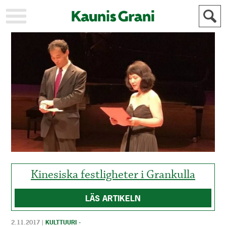
KAUPUNKI
STADEN
AJANKOHTAISTA
AKTUELLT
URHEILU
IDROTT
KULTTUURI
KULTUR
HISTORIA
HISTORIA
YLEINEN
ALLMÄN
FÖR
MAINOSTAJILLE
ANNONSÖRER
Kinesiska festligheter i Grankulla
LÄS ARTIKELN
2.11.2017
|
KULTTUURI -