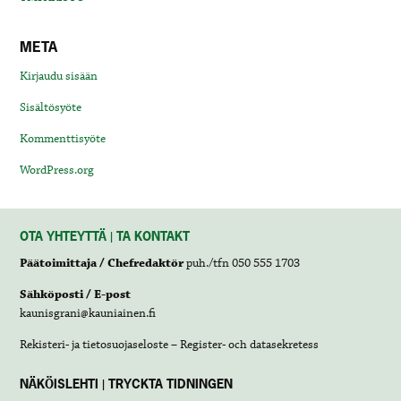
META
Kirjaudu sisään
Sisältösyöte
Kommenttisyöte
WordPress.org
OTA YHTEYTTÄ | TA KONTAKT
Päätoimittaja / Chefredaktör
puh./tfn 050 555 1703
Sähköposti / E-post
kaunisgrani@kauniainen.fi
Rekisteri- ja tietosuojaseloste – Register- och datasekretess
NÄKÖISLEHTI | TRYCKTA TIDNINGEN