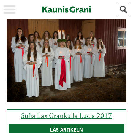
KAUPUNKI
STADEN
AJANKOHTAISTA
AKTUELLT
URHEILU
IDROTT
KULTTUURI
KULTUR
HISTORIA
HISTORIA
YLEINEN
ALLMÄN
FÖR
MAINOSTAJILLE
ANNONSÖRER
Sofia Lax Grankulla Lucia 2017
LÄS ARTIKELN