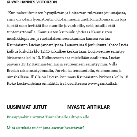
KUVAT: HANNES VICTORZON
“Kun näkee ihmisten hymyilevän ja iloitsevan tulevasta joulunajasta,
siinä on jotain lyömätöntä. Odotan monia unohtumattomia muistoja
ja, että saan levittää iloa nuorille ja vanhoille, sekä tutuille että
tuntemattomille. Kauniaisten kaupunki yhdessä Kauniaisten
musiikkiopiston ja ruotsalaisen seurakunnan kanssa vastaa
Kauniaisten Lucian järjestelyistä. Lauantaina 9 joulukuuta lähtee Lucia-
kulkue kirkolta klo 12.45 ja kulkee keskustaan. Lucia-seurue esiintyy
kirjastossa kello 13. Kulkueeseen saa mielellään osallistua. Lucian
päivänä 13.12 Kauniaisten Lucia seurueineen esiintyy mm. Villa
Bredan rakennustyömaalla, Jorvin lastenosastolla, Anemonessa ja
uimahallissa. Illalla on Lucian kruunaus Kauniaisten kirkossa kello 18.
Koko Lucia-ohjelma on nähtävissä osoitteessa www.grankulla.fi.
UUSIMMAT JUTUT
NYASTE ARTIKLAR
Bussipysäkit siirtyvät Tunnelitielle siltojen alle
Mitä ajatuksia uudet juna-asemat herättävät?