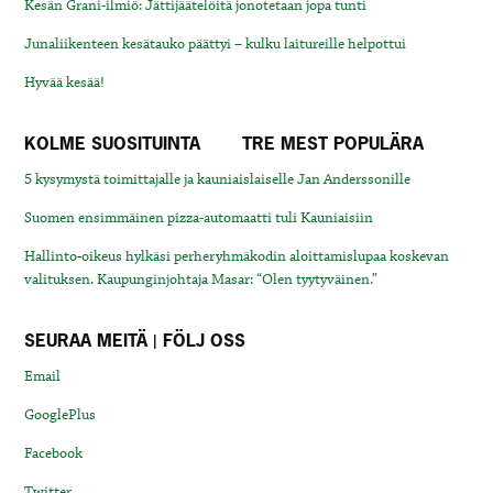
Kesän Grani-ilmiö: Jättijäätelöitä jonotetaan jopa tunti
Junaliikenteen kesätauko päättyi – kulku laitureille helpottui
Hyvää kesää!
KOLME SUOSITUINTA
TRE MEST POPULÄRA
5 kysymystä toimittajalle ja kauniaislaiselle Jan Anderssonille
Suomen ensimmäinen pizza-automaatti tuli Kauniaisiin
Hallinto-oikeus hylkäsi perheryhmäkodin aloittamislupaa koskevan
valituksen. Kaupunginjohtaja Masar: “Olen tyytyväinen.”
SEURAA MEITÄ | FÖLJ OSS
Email
GooglePlus
Facebook
Twitter