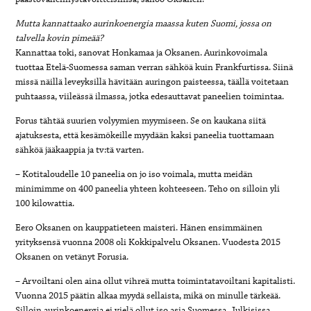
Mutta kannattaako aurinkoenergia maassa kuten Suomi, jossa on
talvella kovin pimeää?
Kannattaa toki, sanovat Honkamaa ja Oksanen. Aurinkovoimala
tuottaa Etelä-Suomessa saman verran sähköä kuin Frankfurtissa. Siinä
missä näillä leveyksillä hävitään auringon paisteessa, täällä voitetaan
puhtaassa, viileässä ilmassa, jotka edesauttavat paneelien toimintaa.
Forus tähtää suurien volyymien myymiseen. Se on kaukana siitä
ajatuksesta, että kesämökeille myydään kaksi paneelia tuottamaan
sähköä jääkaappia ja tv:tä varten.
– Kotitaloudelle 10 paneelia on jo iso voimala, mutta meidän
minimimme on 400 paneelia yhteen kohteeseen. Teho on silloin yli
100 kilowattia.
Eero Oksanen on kauppatieteen maisteri. Hänen ensimmäinen
yrityksensä vuonna 2008 oli Kokkipalvelu Oksanen. Vuodesta 2015
Oksanen on vetänyt Forusia.
– Arvoiltani olen aina ollut vihreä mutta toimintatavoiltani kapitalisti.
Vuonna 2015 päätin alkaa myydä sellaista, mikä on minulle tärkeää.
Silloin aurinkoenergia ei vielä ollut iso asia Suomessa. Julkisissa