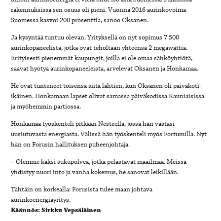
rakennuksissa sen osuus oli pieni. Vuonna 2016 aurinkovoima
Suomessa kasvoi 200 prosenttia, sanoo Oksanen.
Ja kysyntää tuntuu olevan. Yrityksellä on nyt sopimus 7 500
aurinkopaneelista, jotka ovat teholtaan yhteensä 2 megawattia.
Erityisesti pienemmät kaupungit, joilla ei ole omaa sähköyhtiötä,
saavat hyötyä aurinkopaneeleista, arvelevat Oksanen ja Honkamaa.
He ovat tunteneet toisensa siitä lähtien, kun Oksanen oli päiväkoti-
ikäinen. Honkamaan lapset olivat samassa päiväkodissa Kauniaisissa
ja myöhemmin partiossa.
Honkamaa työskenteli pitkään Nesteellä, jossa hän vastasi
uusiutuvasta energiasta. Välissä hän työskenteli myös Fortumilla. Nyt
hän on Forusin hallituksen puheenjohtaja.
– Olemme kaksi sukupolvea, jotka pelastavat maailmaa. Meissä
yhdistyy nuori into ja vanha kokemus, he sanovat leikillään.
Tähtäin on korkealla: Forusista tulee maan johtava
aurinkoenergiayritys.
Käännös: Sirkku Vepsäläinen