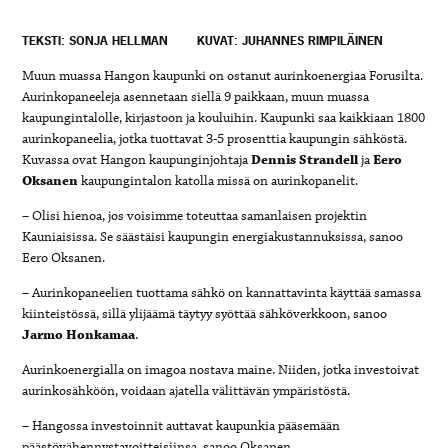
TEKSTI: SONJA HELLMAN
KUVAT: JUHANNES RIMPILÄINEN
Muun muassa Hangon kaupunki on ostanut aurinkoenergiaa Forusilta.
Aurinkopaneeleja asennetaan siellä 9 paikkaan, muun muassa
kaupungintalolle, kirjastoon ja kouluihin. Kaupunki saa kaikkiaan 1800
aurinkopaneelia, jotka tuottavat 3-5 prosenttia kaupungin sähköstä.
Kuvassa ovat Hangon kaupunginjohtaja
Dennis Strandell
ja
Eero
Oksanen
kaupungintalon katolla missä on aurinkopanelit.
– Olisi hienoa, jos voisimme toteuttaa samanlaisen projektin
Kauniaisissa. Se säästäisi kaupungin energiakustannuksissa, sanoo
Eero Oksanen.
– Aurinkopaneelien tuottama sähkö on kannattavinta käyttää samassa
kiinteistössä, sillä ylijäämä täytyy syöttää sähköverkkoon, sanoo
Jarmo Honkamaa
.
Aurinkoenergialla on imagoa nostava maine. Niiden, jotka investoivat
aurinkosähköön, voidaan ajatella välittävän ympäristöstä.
– Hangossa investoinnit auttavat kaupunkia pääsemään
päästövähennystavoitteisiinsa, sanoo Oksanen.