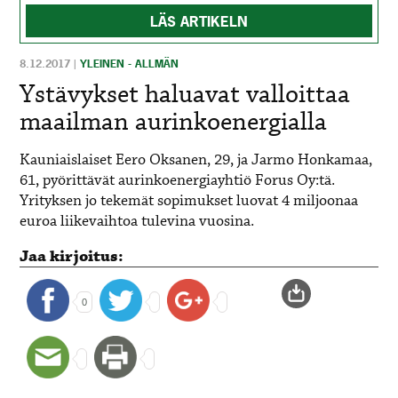
LÄS ARTIKELN
8.12.2017
|
YLEINEN - ALLMÄN
Ystävykset haluavat valloittaa
maailman aurinkoenergialla
Kauniaislaiset Eero Oksanen, 29, ja Jarmo Honkamaa,
61, pyörittävät aurinkoenergiayhtiö Forus Oy:tä.
Yrityksen jo tekemät sopimukset luovat 4 miljoonaa
euroa liikevaihtoa tulevina vuosina.
Jaa kirjoitus:
0