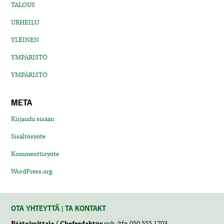
TALOUS
URHEILU
YLEINEN
YMPÄRISTÖ
YMPÄRISTÖ
META
Kirjaudu sisään
Sisältösyöte
Kommenttisyöte
WordPress.org
OTA YHTEYTTÄ | TA KONTAKT
Päätoimittaja / Chefredaktör
puh./tfn 050 555 1703