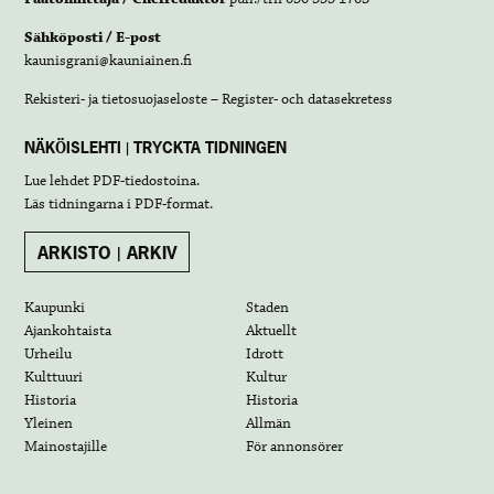
Sähköposti / E-post
kaunisgrani@kauniainen.fi
Rekisteri- ja tietosuojaseloste – Register- och datasekretess
NÄKÖISLEHTI | TRYCKTA TIDNINGEN
Lue lehdet
PDF-tiedostoina
.
Läs tidningarna i
PDF-format
.
ARKISTO | ARKIV
Kaupunki
Staden
Ajankohtaista
Aktuellt
Urheilu
Idrott
Kulttuuri
Kultur
Historia
Historia
Yleinen
Allmän
Mainostajille
För annonsörer