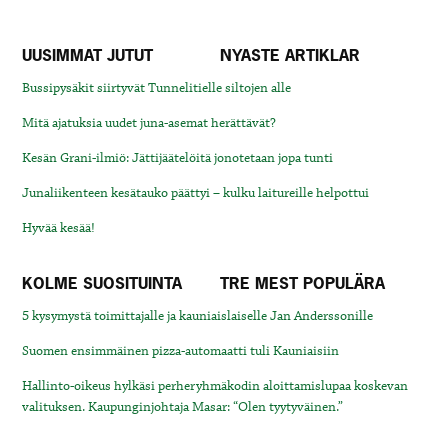
UUSIMMAT JUTUT
NYASTE ARTIKLAR
Bussipysäkit siirtyvät Tunnelitielle siltojen alle
Mitä ajatuksia uudet juna-asemat herättävät?
Kesän Grani-ilmiö: Jättijäätelöitä jonotetaan jopa tunti
Junaliikenteen kesätauko päättyi – kulku laitureille helpottui
Hyvää kesää!
KOLME SUOSITUINTA
TRE MEST POPULÄRA
5 kysymystä toimittajalle ja kauniaislaiselle Jan Anderssonille
Suomen ensimmäinen pizza-automaatti tuli Kauniaisiin
Hallinto-oikeus hylkäsi perheryhmäkodin aloittamislupaa koskevan
valituksen. Kaupunginjohtaja Masar: “Olen tyytyväinen.”