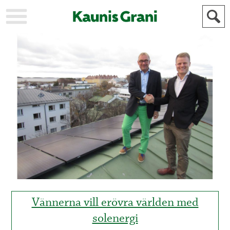
KAUPUNKI
STADEN
AJANKOHTAISTA
AKTUELLT
URHEILU
IDROTT
KULTTUURI
KULTUR
HISTORIA
HISTORIA
YLEINEN
ALLMÄN
FÖR
MAINOSTAJILLE
ANNONSÖRER
Vännerna vill erövra världen med
solenergi