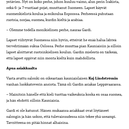
ystävien. Nyt on koko perhe, johon kuuluu vaimo, alun perin Irakista,
sekä 6- ja 7-vuotiaat pojat, muuttanut Suomeen. Lapset käyvät
suomenkielistä koulua ja esikoulua Espoossa. Perheessä puhutaan
ruotsia, norjaa, suomea, kurdin kieltä ja arabiaa.
– Olemme todella monikielinen perhe, nauraa Gardi.
Lapset viihtyvät Suomessa niin hyvin, etteivät he enää halua lähteä
tervehtimään sukua Oslossa. Perhe muuttaa pian Kauniaisiin ja silloin
lapset aloittavat ruotsinkielisen koulun. Gardin mielestä on tärkeää,
että lapset oppivat niin monta kieltä kuin mahdollista.
Apua asiakkaalta
Vasta avattu salonki on oikeastaan kauniaislaisen
Kaj Lindströmin
vanhan luokkatoverin ansiota. Tämä oli Gardin asiakas Leppävaarassa.
– Mainitsin hänelle että kieli tuottaa vaikeuksia koska en osaa suomea,
ja hän ehdotti silloin Kauniaisia.
Gardi ei ole katunut. Hänen mukaansa asiakkaat ovat löytäneet
salongin ja hän uskoo, että tulevaisuudessa niin tekee yhä useampi.
Tavoitteena on pitää hinnat alhaisina.