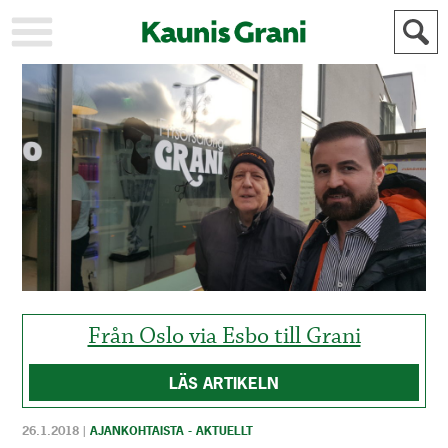
KAUPUNKI
STADEN
AJANKOHTAISTA
AKTUELLT
URHEILU
IDROTT
KULTTUURI
KULTUR
HISTORIA
HISTORIA
YLEINEN
ALLMÄN
FÖR
MAINOSTAJILLE
ANNONSÖRER
Från Oslo via Esbo till Grani
LÄS ARTIKELN
26.1.2018
|
AJANKOHTAISTA - AKTUELLT