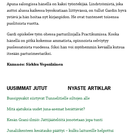
Apuna salongissa hänellä on kaksi työntekijää. Lindströmistä, joka
auttoi alussa kaikessa byrokratiaan liittyvässä, on tullut Gardin hyvä
ystävä ja hän hoitaa nyt kirjanpidon. He ovat tunteneet toisensa
puolitoista vuotta.
Gardi opiskelee työn ohessa parturilinjalla Practikumissa. Koska
hänellä on pitkä kokemus ammatista, opinnoista selviytyy
puolessatoista vuodessa. Siksi hän voi myöhemmin keväällä kutsua
itseään parturimestariksi.
Käännös: Sirkku Vepsäläinen
UUSIMMAT JUTUT
NYASTE ARTIKLAR
Bussipysäkit siirtyvät Tunnelitielle siltojen alle
Mitä ajatuksia uudet juna-asemat herättävät?
Kesän Grani-ilmiö: Jättijäätelöitä jonotetaan jopa tunti
Junaliikenteen kesätauko päättyi – kulku laitureille helpottui