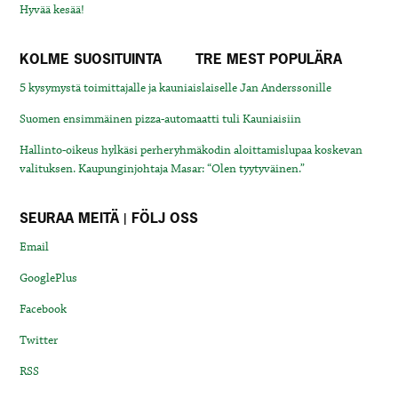
Hyvää kesää!
KOLME SUOSITUINTA
TRE MEST POPULÄRA
5 kysymystä toimittajalle ja kauniaislaiselle Jan Anderssonille
Suomen ensimmäinen pizza-automaatti tuli Kauniaisiin
Hallinto-oikeus hylkäsi perheryhmäkodin aloittamislupaa koskevan
valituksen. Kaupunginjohtaja Masar: “Olen tyytyväinen.”
SEURAA MEITÄ | FÖLJ OSS
Email
GooglePlus
Facebook
Twitter
RSS