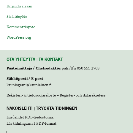
Kirjaudu sisään
Sisältösyöte
Kommenttisyöte
WordPress.org
OTA YHTEYTTÄ | TA KONTAKT
Päätoimittaja / Chefredaktör
puh./tfn 050 555 1703
Sähköposti / E-post
kaunisgrani@kauniainen.fi
Rekisteri- ja tietosuojaseloste – Register- och datasekretess
NÄKÖISLEHTI | TRYCKTA TIDNINGEN
Lue lehdet
PDF-tiedostoina
.
Läs tidningarna i
PDF-format
.