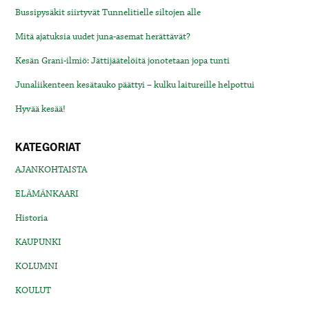
Bussipysäkit siirtyvät Tunnelitielle siltojen alle
Mitä ajatuksia uudet juna-asemat herättävät?
Kesän Grani-ilmiö: Jättijäätelöitä jonotetaan jopa tunti
Junaliikenteen kesätauko päättyi – kulku laitureille helpottui
Hyvää kesää!
KATEGORIAT
AJANKOHTAISTA
ELÄMÄNKAARI
Historia
KAUPUNKI
KOLUMNI
KOULUT