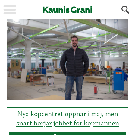
KAUPUNKI
STADEN
AJANKOHTAISTA
AKTUELLT
URHEILU
IDROTT
KULTTUURI
KULTUR
HISTORIA
HISTORIA
YLEINEN
ALLMÄN
FÖR
MAINOSTAJILLE
ANNONSÖRER
Nya köpcentret öppnar i maj, men
snart börjar jobbet för köpmannen