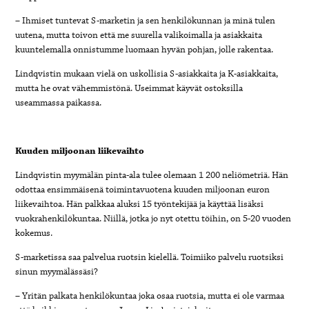
– Ihmiset tuntevat S-marketin ja sen henkilökunnan ja minä tulen
uutena, mutta toivon että me suurella valikoimalla ja asiakkaita
kuuntelemalla onnistumme luomaan hyvän pohjan, jolle rakentaa.
Lindqvistin mukaan vielä on uskollisia S-asiakkaita ja K-asiakkaita,
mutta he ovat vähemmistönä. Useimmat käyvät ostoksilla
useammassa paikassa.
Kuuden miljoonan liikevaihto
Lindqvistin myymälän pinta-ala tulee olemaan 1 200 neliömetriä. Hän
odottaa ensimmäisenä toimintavuotena kuuden miljoonan euron
liikevaihtoa. Hän palkkaa aluksi 15 työntekijää ja käyttää lisäksi
vuokrahenkilökuntaa. Niillä, jotka jo nyt otettu töihin, on 5-20 vuoden
kokemus.
S-marketissa saa palvelua ruotsin kielellä. Toimiiko palvelu ruotsiksi
sinun myymälässäsi?
–
Yritän palkata henkilökuntaa joka osaa ruotsia, mutta ei ole varmaa