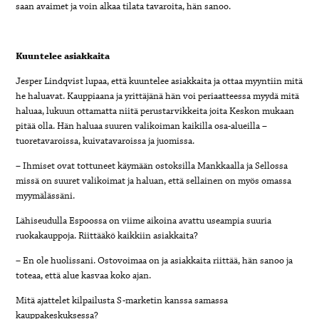
saan avaimet ja voin alkaa tilata tavaroita, hän sanoo.
Kuuntelee asiakkaita
Jesper Lindqvist lupaa, että kuuntelee asiakkaita ja ottaa myyntiin mitä
he haluavat. Kauppiaana ja yrittäjänä hän voi periaatteessa myydä mitä
haluaa, lukuun ottamatta niitä perustarvikkeita joita Keskon mukaan
pitää olla. Hän haluaa suuren valikoiman kaikilla osa-alueilla –
tuoretavaroissa, kuivatavaroissa ja juomissa.
–
Ihmiset ovat tottuneet käymään ostoksilla Mankkaalla ja Sellossa
missä on suuret valikoimat ja haluan, että sellainen on myös omassa
myymälässäni.
Lähiseudulla Espoossa on viime aikoina avattu useampia suuria
ruokakauppoja. Riittääkö kaikkiin asiakkaita?
–
En ole huolissani. Ostovoimaa on ja asiakkaita riittää, hän sanoo ja
toteaa, että alue kasvaa koko ajan.
Mitä ajattelet kilpailusta S-marketin kanssa samassa
kauppakeskuksessa?