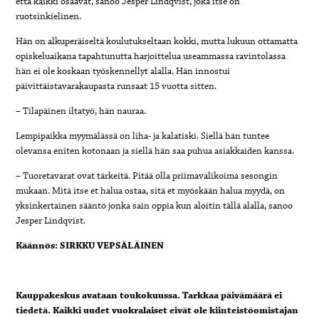
että kaikki osaavat, sanoo Jesper Lindqvist, joka itse on
ruotsinkielinen.
Hän on alkuperäiseltä koulutukseltaan kokki, mutta lukuun ottamatta
opiskeluaikana tapahtunutta harjoittelua useammassa ravintolassa
hän ei ole koskaan työskennellyt alalla. Hän innostui
päivittäistavarakaupasta runsaat 15 vuotta sitten.
–
Tilapäinen iltatyö, hän nauraa.
Lempipaikka myymälässä on liha- ja kalatiski. Siellä hän tuntee
olevansa eniten kotonaan ja siellä hän saa puhua asiakkaiden kanssa.
–
Tuoretavarat ovat tärkeitä. Pitää olla priimavalikoima sesongin
mukaan. Mitä itse et halua ostaa, sitä et myöskään halua myydä, on
yksinkertainen sääntö jonka sain oppia kun aloitin tällä alalla, sanoo
Jesper Lindqvist.
Käännös: SIRKKU VEPSÄLÄINEN
Kauppakeskus avataan toukokuussa. Tarkkaa päivämäärä ei
tiedetä. Kaikki uudet vuokralaiset eivät ole kiinteistöomistajan