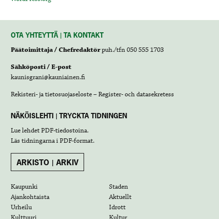
OTA YHTEYTTÄ | TA KONTAKT
Päätoimittaja / Chefredaktör
puh./tfn 050 555 1703
Sähköposti / E-post
kaunisgrani@kauniainen.fi
Rekisteri- ja tietosuojaseloste – Register- och datasekretess
NÄKÖISLEHTI | TRYCKTA TIDNINGEN
Lue lehdet
PDF-tiedostoina
.
Läs tidningarna i
PDF-format
.
ARKISTO | ARKIV
Kaupunki
Staden
Ajankohtaista
Aktuellt
Urheilu
Idrott
Kulttuuri
Kultur