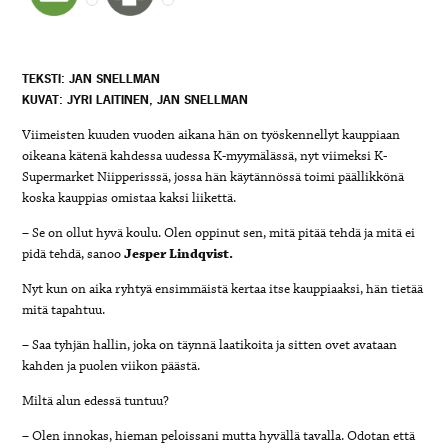
TEKSTI: JAN SNELLMAN
KUVAT: JYRI LAITINEN, JAN SNELLMAN
Viimeisten kuuden vuoden aikana hän on työskennellyt kauppiaan
oikeana kätenä kahdessa uudessa K-myymälässä, nyt viimeksi K-
Supermarket Niipperisssä, jossa hän käytännössä toimi päällikkönä
koska kauppias omistaa kaksi liikettä.
– Se on ollut hyvä koulu. Olen oppinut sen, mitä pitää tehdä ja mitä ei
pidä tehdä, sanoo
Jesper Lindqvist.
Nyt kun on aika ryhtyä ensimmäistä kertaa itse kauppiaaksi, hän tietää
mitä tapahtuu.
– Saa tyhjän hallin, joka on täynnä laatikoita ja sitten ovet avataan
kahden ja puolen viikon päästä.
Miltä alun edessä tuntuu?
– Olen innokas, hieman peloissani mutta hyvällä tavalla. Odotan että