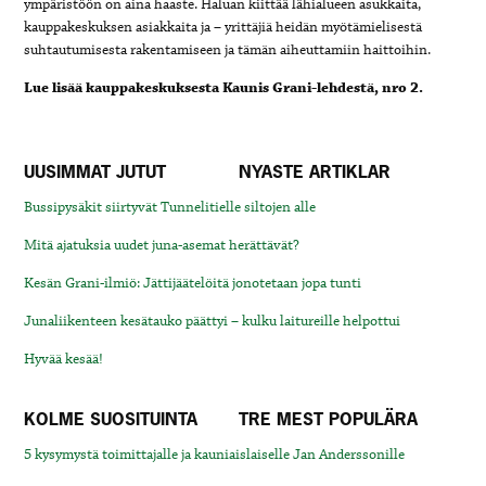
ympäristöön on aina haaste. Haluan kiittää lähialueen asukkaita,
kauppakeskuksen asiakkaita ja – yrittäjiä heidän myötämielisestä
suhtautumisesta rakentamiseen ja tämän aiheuttamiin haittoihin.
Lue lisää kauppakeskuksesta Kaunis Grani-lehdestä, nro 2.
UUSIMMAT JUTUT
NYASTE ARTIKLAR
Bussipysäkit siirtyvät Tunnelitielle siltojen alle
Mitä ajatuksia uudet juna-asemat herättävät?
Kesän Grani-ilmiö: Jättijäätelöitä jonotetaan jopa tunti
Junaliikenteen kesätauko päättyi – kulku laitureille helpottui
Hyvää kesää!
KOLME SUOSITUINTA
TRE MEST POPULÄRA
5 kysymystä toimittajalle ja kauniaislaiselle Jan Anderssonille