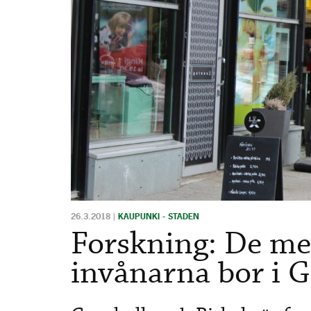
26.3.2018
|
KAUPUNKI - STADEN
Forskning: De me
invånarna bor i G