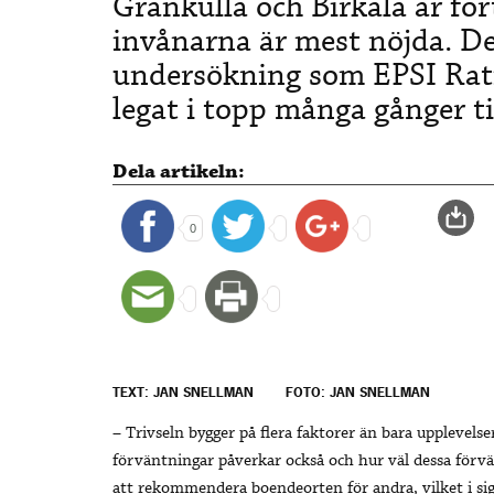
Grankulla och Birkala är for
invånarna är mest nöjda. De
undersökning som EPSI Rati
legat i topp många gånger ti
Dela artikeln:
0
TEXT: JAN SNELLMAN
FOTO: JAN SNELLMAN
– Trivseln bygger på flera faktorer än bara upplevel
förväntningar påverkar också och hur väl dessa förvän
att rekommendera boendeorten för andra, vilket i si