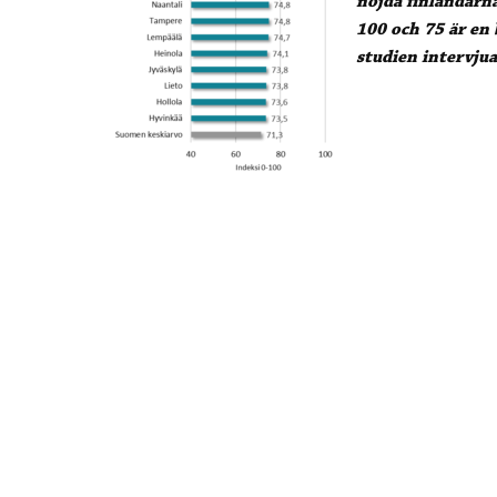
nöjda finländarn
100 och 75 är en 
studien intervjua