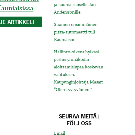
ja kauniaislaiselle Jan
auniaisissa
Anderssonille
UE ARTIKKELI
Suomen ensimmäinen
pizza-automaatti tuli
Kauniaisiin
Hallinto-oikeus hylkäsi
perheryhmäkodin
aloittamislupaa koskevan
valituksen.
Kaupunginjohtaja Masar:
“Olen tyytyväinen.”
SEURAA MEITÄ |
FÖLJ OSS
Email