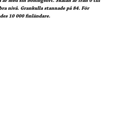
a är med sin boningsort.
Skalan är från 0 till
bra nivå. Grankulla stannade på 84. För
des 10 000 finländare.