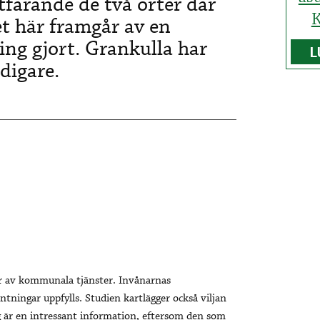
tfarande de två orter där
K
t här framgår av en
ng gjort. Grankulla har
L
digare.
ser av kommunala tjänster. Invånarnas
tningar uppfylls. Studien kartlägger också viljan
g är en intressant information, eftersom den som