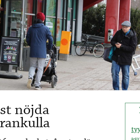
st nöjda
rankulla
ty
as