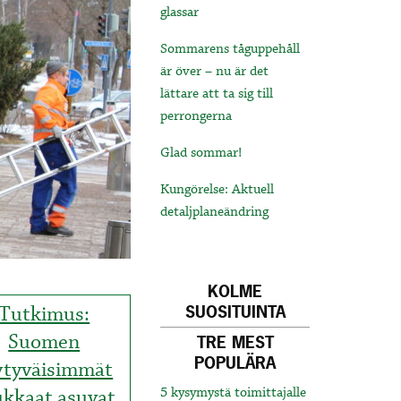
glassar
Sommarens tåguppehåll
är över – nu är det
lättare att ta sig till
perrongerna
Glad sommar!
Kungörelse: Aktuell
detaljplaneändring
KOLME
Tutkimus:
SUOSITUINTA
Suomen
TRE MEST
POPULÄRA
ytyväisimmät
ukkaat asuvat
5 kysymystä toimittajalle