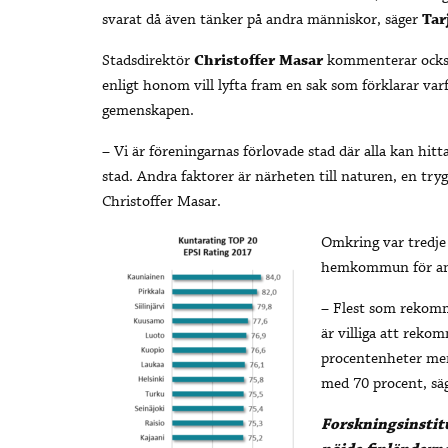
svarat då även tänker på andra människor, säger
Tar
Stadsdirektör
Christoffer Masar
kommenterar också
enligt honom vill lyfta fram en sak som förklarar var
gemenskapen.
– Vi är föreningarnas förlovade stad där alla kan hitt
stad. Andra faktorer är närheten till naturen, en try
Christoffer Masar.
Omkring var tredje 
hemkommun för an
– Flest som rekomme
är villiga att reko
procentenheter mer
med 70 procent, säg
Forskningsinstit