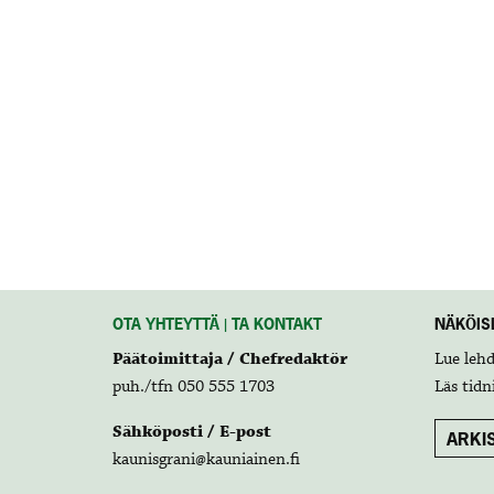
OTA YHTEYTTÄ | TA KONTAKT
NÄKÖISL
Päätoimittaja / Chefredaktör
Lue leh
puh./tfn 050 555 1703
Läs tidn
Sähköposti / E-post
ARKIS
kaunisgrani@kauniainen.fi