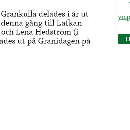
 Grankulla delades i år ut
ymp
 denna gång till Lafkan
 och Lena Hedström (i
lades ut på Granidagen på
L