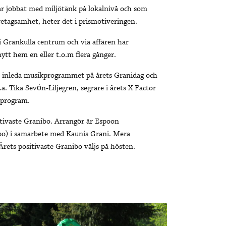
r har jobbat med miljötänk på lokalnivå och som
tagsamhet, heter det i prismotiveringen.
 i Grankulla centrum och via affären har
 nytt hem en eller t.o.m flera gånger.
tt inleda musikprogrammet på årets Granidag och
.a. Tika Sevón-Liljegren, segrare i årets X Factor
 program.
tivaste Granibo. Arrangör är
Espoon
o) i samarbete med Kaunis Grani. Mera
Årets positivaste Granibo väljs på hösten.