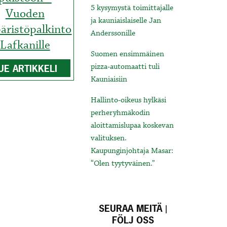
5 kysymystä toimittajalle
Vuoden
ja kauniaislaiselle Jan
äristöpalkinto
Anderssonille
Lafkanille
Suomen ensimmäinen
pizza-automaatti tuli
UE ARTIKKELI
Kauniaisiin
Hallinto-oikeus hylkäsi
perheryhmäkodin
aloittamislupaa koskevan
valituksen.
Kaupunginjohtaja Masar:
“Olen tyytyväinen.”
SEURAA MEITÄ |
FÖLJ OSS