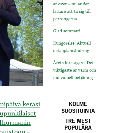
är över – nu är det
lättare att ta sig till
perrongerna
Glad sommar!
Kungörelse: Aktuell
detaljplaneändring
Årets företagare: Det
viktigaste är varm och
individuell betjäning
nipäivä keräsi
KOLME
SUOSITUINTA
upunkilaiset
TRE MEST
Thurmanin
POPULÄRA
puistoon –