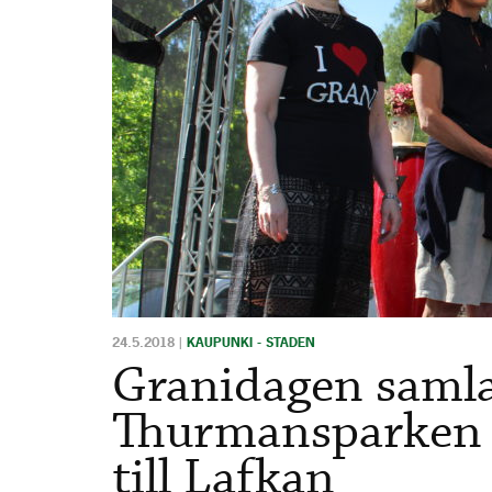
24.5.2018
|
KAUPUNKI - STADEN
Granidagen samla
Thurmansparken –
till Lafkan