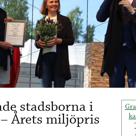
de stadsborna i
Gra
 Årets miljöpris
ka