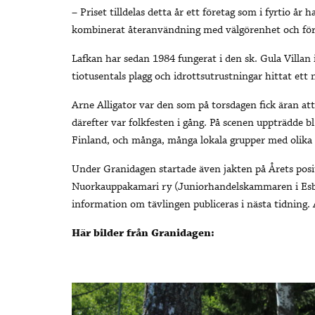
– Priset tilldelas detta år ett företag som i fyrtio å
kombinerat återanvändning med välgörenhet och före
Lafkan har sedan 1984 fungerat i den sk. Gula Villan
tiotusentals plagg och idrottsutrustningar hittat ett
Arne Alligator var den som på torsdagen fick äran a
därefter var folkfesten i gång. På scenen uppträdde bl
Finland, och många, många lokala grupper med olika
Under Granidagen startade även jakten på Årets posi
Nuorkauppakamari ry (
Juniorhandelskammaren i Esb
information om tävlingen publiceras i nästa tidning. 
Här bilder från Granidagen: