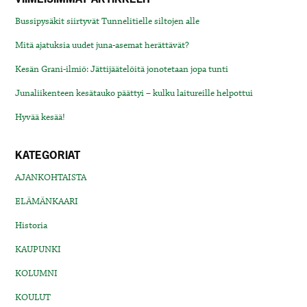
Bussipysäkit siirtyvät Tunnelitielle siltojen alle
Mitä ajatuksia uudet juna-asemat herättävät?
Kesän Grani-ilmiö: Jättijäätelöitä jonotetaan jopa tunti
Junaliikenteen kesätauko päättyi – kulku laitureille helpottui
Hyvää kesää!
KATEGORIAT
AJANKOHTAISTA
ELÄMÄNKAARI
Historia
KAUPUNKI
KOLUMNI
KOULUT