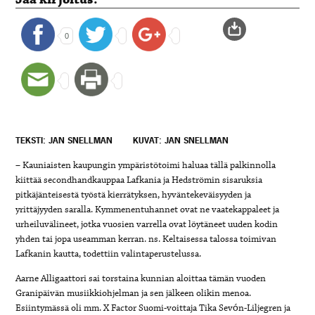
0
TEKSTI: JAN SNELLMAN
KUVAT: JAN SNELLMAN
– Kauniaisten kaupungin ympäristötoimi haluaa tällä palkinnolla
kiittää secondhandkauppaa Lafkania ja Hedströmin sisaruksia
pitkäjänteisestä työstä kierrätyksen, hyväntekeväisyyden ja
yrittäjyyden saralla. Kymmenentuhannet ovat ne vaatekappaleet ja
urheiluvälineet, jotka vuosien varrella ovat löytäneet uuden kodin
yhden tai jopa useamman kerran. ns. Keltaisessa talossa toimivan
Lafkanin kautta, todettiin valintaperustelussa.
Aarne Alligaattori sai torstaina kunnian aloittaa tämän vuoden
Granipäivän musiikkiohjelman ja sen jälkeen olikin menoa.
Esiintymässä oli mm. X Factor Suomi-voittaja Tika Sevón-Liljegren ja