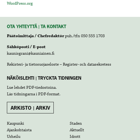
WordPress.org
OTA YHTEYTTÄ | TA KONTAKT
Päätoimittaja / Chefredaktör
puh./tfn 050 555 1703
Sähköposti / E-post
kaunisgrani@kauniainen.fi
Rekisteri- ja tietosuojaseloste – Register- och datasekretess
NÄKÖISLEHTI | TRYCKTA TIDNINGEN
Lue lehdet
PDF-tiedostoina
.
Läs tidningarna i
PDF-format
.
ARKISTO | ARKIV
Kaupunki
Staden
Ajankohtaista
Aktuellt
Urheilu
Idrott