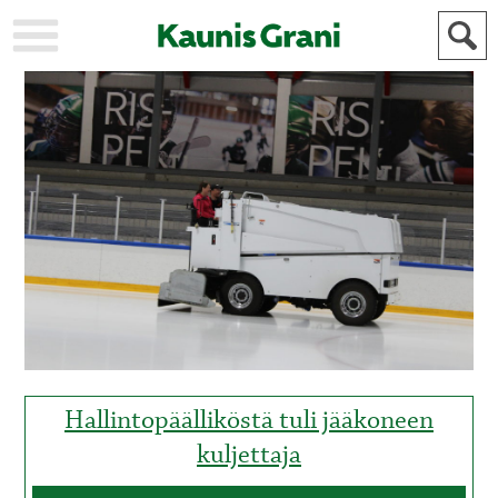
KAUPUNKI
STADEN
AJANKOHTAISTA
AKTUELLT
URHEILU
IDROTT
KULTTUURI
KULTUR
HISTORIA
HISTORIA
YLEINEN
ALLMÄN
FÖR
MAINOSTAJILLE
ANNONSÖRER
Hallintopäälliköstä tuli jääkoneen
kuljettaja