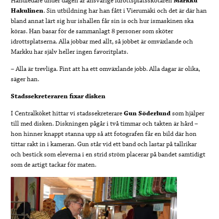
Handledare under dagen är ansvarige idrottsplatsskötaren
Markku
Hakulinen
. Sin utbildning har han fått i Vierumäki och det är där han
bland annat lärt sig hur ishallen får sin is och hur ismaskinen ska
köras. Han basar för de sammanlagt 8 personer som sköter
idrottsplatserna. Alla jobbar med allt, så jobbet är omväxlande och
Markku har själv heller ingen favoritplats.
– Alla är trevliga. Fint att ha ett omväxlande jobb. Alla dagar är olika,
säger han.
Stadssekreteraren fixar disken
I Centralköket hittar vi stadssekreterare
Gun Söderlund
som hjälper
till med disken. Diskningen pågår i två timmar och takten är hård –
hon hinner knappt stanna upp så att fotografen får en bild där hon
tittar rakt in i kameran. Gun står vid ett band och lastar på tallrikar
och bestick som eleverna i en strid ström placerar på bandet samtidigt
som de artigt tackar för maten.