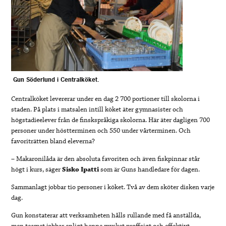
Gun Söderlund i Centralköket.
Centralköket levererar under en dag 2 700 portioner till skolorna i
staden. På plats i matsalen intill köket äter gymnasister och
högstadieelever från de finskspråkiga skolorna. Här äter dagligen 700
personer under höstterminen och 550 under vårterminen. Och
favoriträtten bland eleverna?
– Makaronilåda är den absoluta favoriten och även fiskpinnar står
högt i kurs, säger
Sisko Ipatti
som är Guns handledare för dagen.
Sammanlagt jobbar tio personer i köket. Två av dem sköter disken varje
dag.
Gun konstaterar att verksamheten hålls rullande med få anställda,
men teamet jobbar enligt henne mycket proffsigt och effektivt