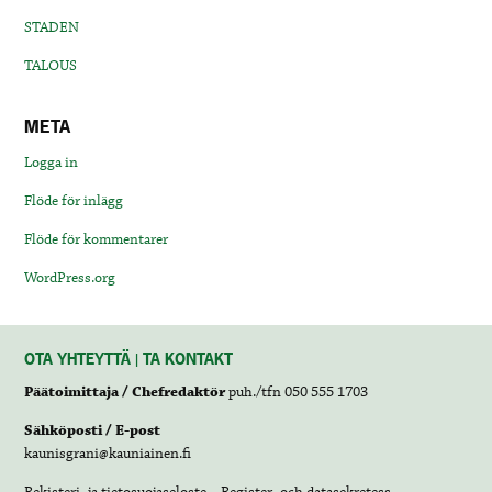
STADEN
TALOUS
META
Logga in
Flöde för inlägg
Flöde för kommentarer
WordPress.org
OTA YHTEYTTÄ | TA KONTAKT
Päätoimittaja / Chefredaktör
puh./tfn 050 555 1703
Sähköposti / E-post
kaunisgrani@kauniainen.fi
Rekisteri- ja tietosuojaseloste – Register- och datasekretess