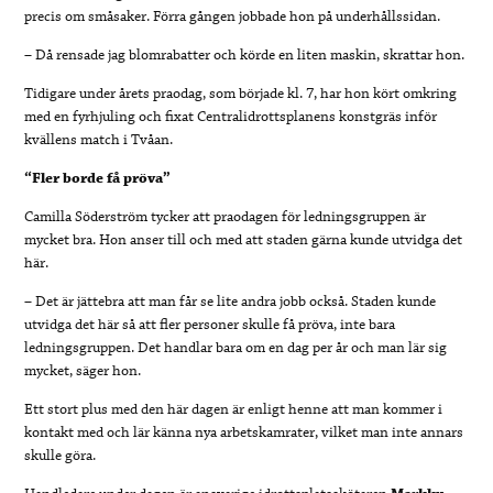
precis om småsaker. Förra gången jobbade hon på underhållssidan.
– Då rensade jag blomrabatter och körde en liten maskin, skrattar hon.
Tidigare under årets praodag, som började kl. 7, har hon kört omkring
med en fyrhjuling och fixat Centralidrottsplanens konstgräs inför
kvällens match i Tvåan.
“Fler borde få pröva”
Camilla Söderström tycker att praodagen för ledningsgruppen är
mycket bra. Hon anser till och med att staden gärna kunde utvidga det
här.
– Det är jättebra att man får se lite andra jobb också. Staden kunde
utvidga det här så att fler personer skulle få pröva, inte bara
ledningsgruppen. Det handlar bara om en dag per år och man lär sig
mycket, säger hon.
Ett stort plus med den här dagen är enligt henne att man kommer i
kontakt med och lär känna nya arbetskamrater, vilket man inte annars
skulle göra.