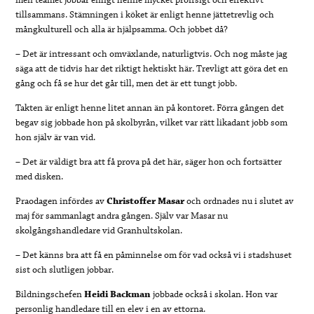
tillsammans. Stämningen i köket är enligt henne jättetrevlig och
mångkulturell och alla är hjälpsamma. Och jobbet då?
– Det är intressant och omväxlande, naturligtvis. Och nog måste jag
säga att de tidvis har det riktigt hektiskt här. Trevligt att göra det en
gång och få se hur det går till, men det är ett tungt jobb.
Takten är enligt henne litet annan än på kontoret. Förra gången det
begav sig jobbade hon på skolbyrån, vilket var rätt likadant jobb som
hon själv är van vid.
– Det är väldigt bra att få prova på det här, säger hon och fortsätter
med disken.
Praodagen infördes av
Christoffer Masar
och ordnades nu i slutet av
maj för sammanlagt andra gången. Själv var Masar nu
skolgångshandledare vid Granhultskolan.
– Det känns bra att få en påminnelse om för vad också vi i stadshuset
sist och slutligen jobbar.
Bildningschefen
Heidi Backman
jobbade också i skolan. Hon var
personlig handledare till en elev i en av ettorna.