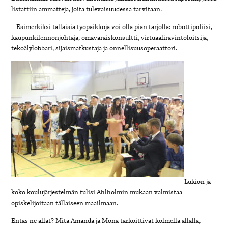
listattiin ammatteja, joita tulevaisuudessa tarvitaan.
– Esimerkiksi tällaisia työpaikkoja voi olla pian tarjolla: robottipoliisi,
kaupunkilennonjohtaja, omavaraiskonsultti, virtuaaliravintoloitsija,
tekoälylobbari, sijaismatkustaja ja onnellisuusoperaattori.
Lukion ja
koko koulujärjestelmän tulisi Ahlholmin mukaan valmistaa
opiskelijoitaan tällaiseen maailmaan.
Entäs ne ällät? Mitä Amanda ja Mona tarkoittivat kolmella ällällä,