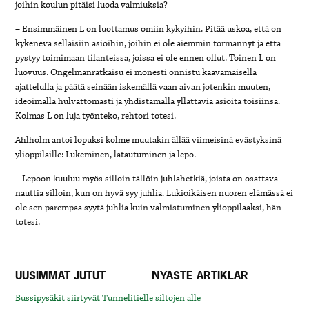
joihin koulun pitäisi luoda valmiuksia?
– Ensimmäinen L on luottamus omiin kykyihin. Pitää uskoa, että on
kykenevä sellaisiin asioihin, joihin ei ole aiemmin törmännyt ja että
pystyy toimimaan tilanteissa, joissa ei ole ennen ollut. Toinen L on
luovuus. Ongelmanratkaisu ei monesti onnistu kaavamaisella
ajattelulla ja päätä seinään iskemällä vaan aivan jotenkin muuten,
ideoimalla hulvattomasti ja yhdistämällä yllättäviä asioita toisiinsa.
Kolmas L on luja työnteko, rehtori totesi.
Ahlholm antoi lopuksi kolme muutakin ällää viimeisinä evästyksinä
ylioppilaille: Lukeminen, latautuminen ja lepo.
– Lepoon kuuluu myös silloin tällöin juhlahetkiä, joista on osattava
nauttia silloin, kun on hyvä syy juhlia. Lukioikäisen nuoren elämässä ei
ole sen parempaa syytä juhlia kuin valmistuminen ylioppilaaksi, hän
totesi.
UUSIMMAT JUTUT
NYASTE ARTIKLAR
Bussipysäkit siirtyvät Tunnelitielle siltojen alle