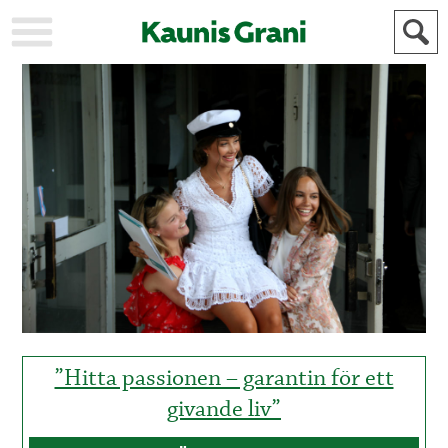
KAUPUNKI
STADEN
AJANKOHTAISTA
AKTUELLT
URHEILU
IDROTT
KULTTUURI
KULTUR
HISTORIA
HISTORIA
YLEINEN
ALLMÄN
FÖR
MAINOSTAJILLE
ANNONSÖRER
”Hitta passionen – garantin för ett
givande liv”