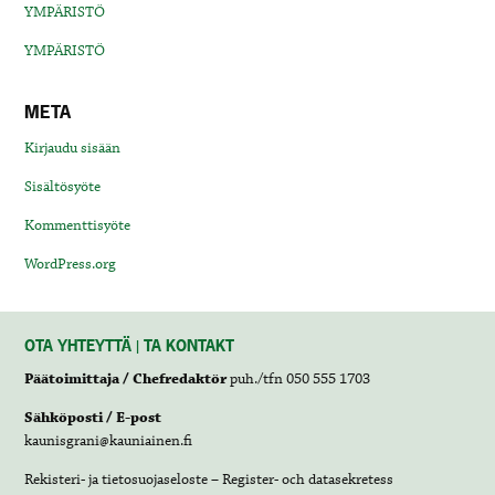
YMPÄRISTÖ
YMPÄRISTÖ
META
Kirjaudu sisään
Sisältösyöte
Kommenttisyöte
WordPress.org
OTA YHTEYTTÄ | TA KONTAKT
Päätoimittaja / Chefredaktör
puh./tfn 050 555 1703
Sähköposti / E-post
kaunisgrani@kauniainen.fi
Rekisteri- ja tietosuojaseloste – Register- och datasekretess