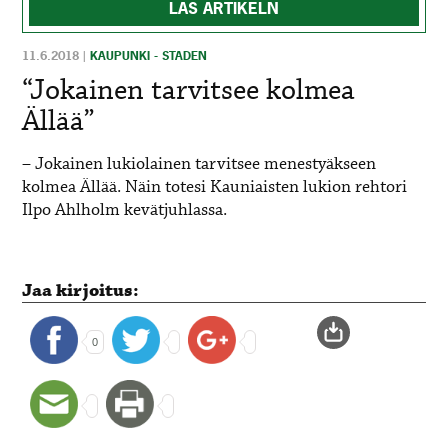
LÄS ARTIKELN
11.6.2018
|
KAUPUNKI - STADEN
“Jokainen tarvitsee kolmea
Ällää”
– Jokainen lukiolainen tarvitsee menestyäkseen
kolmea Ällää.
Näin totesi Kauniaisten lukion rehtori
Ilpo Ahlholm
kevätjuhlassa.
Jaa kirjoitus:
0