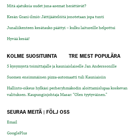
Mitä ajatuksia uudet juna-asemat herättävät?
Kesän Grani-ilmiö: Jättijäätelöitä jonotetaan jopa tunti
Junaliikenteen kesätauko päättyi – kulku laitureille helpottui
Hyvää kesää!
KOLME SUOSITUINTA
TRE MEST POPULÄRA
5 kysymystä toimittajalle ja kauniaislaiselle Jan Anderssonille
Suomen ensimmäinen pizza-automaatti tuli Kauniaisiin
Hallinto-oikeus hylkäsi perheryhmäkodin aloittamislupaa koskevan
valituksen. Kaupunginjohtaja Masar: “Olen tyytyväinen.”
SEURAA MEITÄ | FÖLJ OSS
Email
GooglePlus