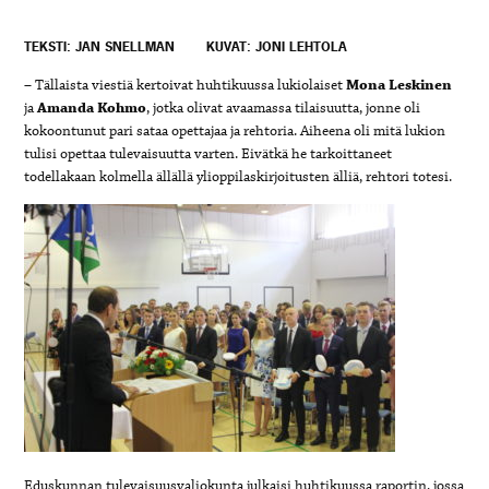
TEKSTI: JAN SNELLMAN
KUVAT: JONI LEHTOLA
– Tällaista viestiä kertoivat huhtikuussa lukiolaiset
Mona Leskinen
ja
Amanda Kohmo
, jotka olivat avaamassa tilaisuutta, jonne oli
kokoontunut pari sataa opettajaa ja rehtoria. Aiheena oli mitä lukion
tulisi opettaa tulevaisuutta varten. Eivätkä he tarkoittaneet
todellakaan kolmella ällällä ylioppilaskirjoitusten älliä, rehtori totesi.
Eduskunnan tulevaisuusvaliokunta julkaisi huhtikuussa raportin, jossa