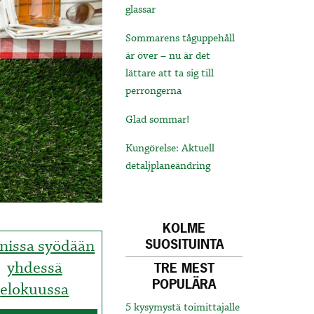
glassar
Sommarens tåguppehåll
är över – nu är det
lättare att ta sig till
perrongerna
Glad sommar!
Kungörelse: Aktuell
detaljplaneändring
KOLME
nissa syödään
SUOSITUINTA
yhdessä
TRE MEST
POPULÄRA
elokuussa
5 kysymystä toimittajalle