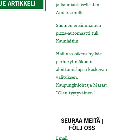
UE ARTIKKELI
ja kauniaislaiselle Jan
Anderssonille
Suomen ensimmäinen
pizza-automaatti tuli
Kauniaisiin
Hallinto-oikeus hylkäsi
perheryhmäkodin
aloittamislupaa koskevan
valituksen.
Kaupunginjohtaja Masar:
“Olen tyytyväinen.”
SEURAA MEITÄ |
FÖLJ OSS
Email