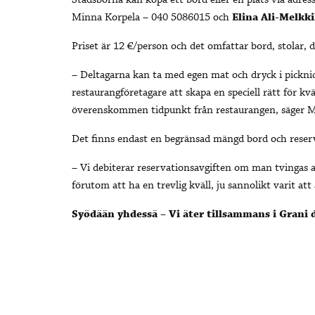
Stadsborna kan köpa ett bord eller en plats via adre
Minna Korpela – 040 5086015 och
Elina Ali-Melkki
Priset är 12 €/person och det omfattar bord, stolar,
– Deltagarna kan ta med egen mat och dryck i picknick
restaurangföretagare att skapa en speciell rätt för 
överenskommen tidpunkt från restaurangen, säger M
Det finns endast en begränsad mängd bord och reser
– Vi debiterar reservationsavgiften om man tvingas 
förutom att ha en trevlig kväll, ju sannolikt varit at
Syödään yhdessä – Vi äter tillsammans i Grani d