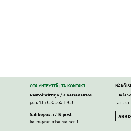
OTA YHTEYTTÄ | TA KONTAKT
NÄKÖISL
Päätoimittaja / Chefredaktör
Lue leh
puh./tfn 050 555 1703
Läs tidn
Sähköposti / E-post
ARKIS
kaunisgrani@kauniainen.fi