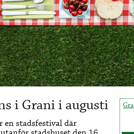
s i Grani i augusti
Gra
r en stadsfestival där
 utanför stadshuset den 16