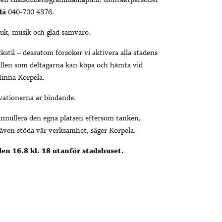
ssen tilaisuudet@graninlahiapu.fi. Kontaktpersoner
lä
040-700 4376.
 duk, musik och glad samvaro.
stil – dessutom försöker vi aktivera alla stadens
kvällen som deltagarna kan köpa och hämta vid
inna Korpela.
vationerna är bindande.
annullera den egna platsen eftersom tanken,
t även stöda vår verksamhet, säger Korpela.
en 16.8 kl. 18 utanför stadshuset.