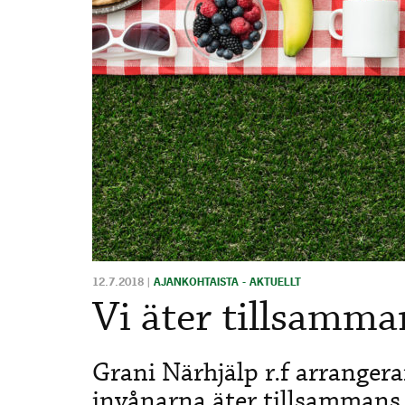
12.7.2018
|
AJANKOHTAISTA - AKTUELLT
Vi äter tillsamman
Grani Närhjälp r.f arrangera
invånarna äter tillsammans