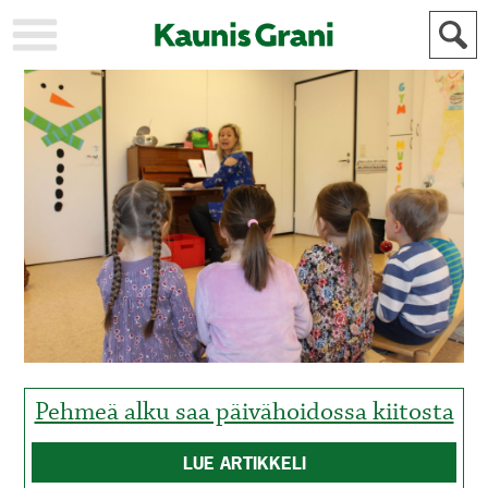
KAUPUNKI
STADEN
AJANKOHTAISTA
AKTUELLT
URHEILU
IDROTT
KULTTUURI
KULTUR
HISTORIA
HISTORIA
YLEINEN
ALLMÄN
FÖR
MAINOSTAJILLE
ANNONSÖRER
Pehmeä alku saa päivähoidossa kiitosta
LUE ARTIKKELI