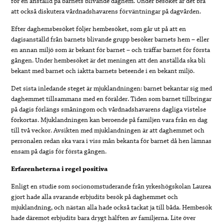
för en anställd på barnets blivande daghem.
Under besöket är det bra
att också diskutera vårdnadshavarens förväntningar på dagvården.
Efter daghemsbesöket följer hembesöket,
som går ut på att en
dagisanställd från barnets blivande grupp besöker barnets hem – eller
en annan miljö som är bekant för barnet – och träffar barnet för första
gången.
Under hembesöket är det meningen att den anställda ska bli
bekant med barnet och iaktta barnets beteende i en bekant miljö.
Det sista inledande steget är mjuklandningen: barnet bekantar sig med
daghemmet tillsammans med en förälder.
Tiden som barnet tillbringar
på dagis förlängs småningom och vårdnadshavarens dagliga vistelse
förkortas. Mjuklandningen kan beroende på familjen vara från en dag
till två veckor.
Avsikten med mjuklandningen är att daghemmet och
personalen redan ska vara i viss mån bekanta för barnet då hen lämnas
ensam på dagis för första gången.
Erfarenheterna i regel positiva
Enligt en studie som socionomstuderande från yrkeshögskolan Laurea
gjort hade alla svarande erbjudits besök på daghemmet och
mjuklandning, och nästan alla hade också tackat ja till båda.
Hembesök
hade däremot erbjudits bara drygt hälften av familjerna.
Lite över