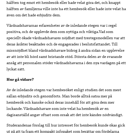
hälften tog emot ett hembesök eller hade velat göra det, och knappt
hälften av familjerna ville inte ha ett hembesök eller hade inte velat ha
även om det hade erbjudits dem.
Vårdnadshavarnas erfarenheter av de inledande stegen var i regel
positiva, och de upplevde dem som nyttiga och viktiga.Vad som
speciellt ökade vårdnadshavares nöjdhet med trestegsmodellen var att
deras åsikter beaktades och de engagerades i beslutsfattandet.
Till
missnöjdhet bland vårdnadshavare bidrog å andra sidan en upplevelse
av att inte bli hörd samt bristande stöd.
Största delen av de svarande
ansåg att personalen stöder vårdnadshavarna i den nya vardagen på ett
lyckat sätt.
Hur gå vidare?
Av de inledande stegen var hembesöket enligt studien det som mest
sällan erbjudits och genomförts. Man borde alltså satsa mer på
hembesök och kanske också deras innehåll för att göra dem mer
lockande.
Vårdnadshavare som inte velat ha hembesök av en
dagisanställd angav oftast som orsak att det inte kändes nödvändigt.
Studerandenas förslag till hur intresset för hembesök kunde ökas gick
ut på att ta fram ett kompakt infopaket som berättar om fördelarna