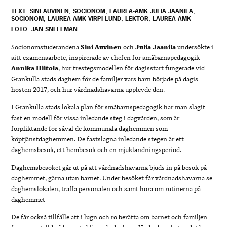
TEXT: SINI AUVINEN, SOCIONOM, LAUREA-AMK JULIA JAANILA,
SOCIONOM, LAUREA-AMK VIRPI LUND, LEKTOR, LAUREA-AMK
FOTO: JAN SNELLMAN
Socionomstuderandena
Sini Auvinen
och
Julia Jaanila
undersökte i
sitt examensarbete, inspirerade av chefen för småbarnspedagogik
Annika Hiitola
, hur trestegsmodellen för dagisstart fungerade vid
Grankulla stads daghem för de familjer vars barn började på dagis
hösten 2017, och hur vårdnadshavarna upplevde den.
I Grankulla stads lokala plan för småbarnspedagogik har man slagit
fast en modell för vissa inledande steg i dagvården, som är
förpliktande för såväl de kommunala daghemmen som
köptjänstdaghemmen. De fastslagna inledande stegen är ett
daghemsbesök, ett hembesök och en mjuklandningsperiod.
Daghemsbesöket går ut på att vårdnadshavarna bjuds in på besök på
daghemmet, gärna utan barnet.
Under besöket får vårdnadshavarna se
daghemslokalen, träffa personalen och samt höra om rutinerna på
daghemmet
De får också tillfälle att i lugn och ro berätta om barnet och familjen