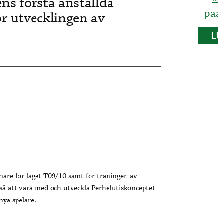
ns första anställda
pä
r utvecklingen av
L
are för laget T09/10 samt för träningen av
kså att vara med och utveckla Perhefutiskonceptet
nya spelare.