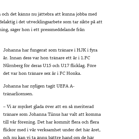
la och det känns nu jättebra att kunna jobba med
delaktig i det utvecklingsarbete som tar sikte på att
äning, säger hon i ett pressmeddelande från
Johanna har fungerat som tränare i HJK i fyra
år. Innan dess var hon tränare ett år i 1.FC
Nürnberg för deras U15 och U17 flicklag. Före
det var hon tränare sex år i FC Honka.
Johanna har nyligen tagit UEFA A-
tränarlicensen.
– Vi är mycket glada över att en så meriterad
tränare som Johanna Tiinus har valt att komma
till vår förening. Det har kommit flera och flera
flickor med i vår verksamhet under det här året,
och nu kan vi ta ännu bättre hand om de här