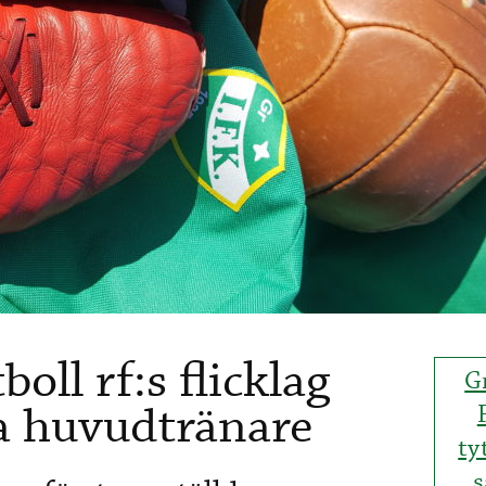
oll rf:s flicklag
G
na huvudtränare
ty
s