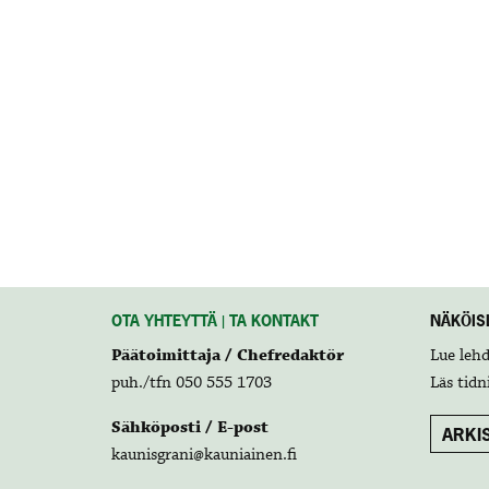
OTA YHTEYTTÄ | TA KONTAKT
NÄKÖISL
Päätoimittaja / Chefredaktör
Lue leh
puh./tfn 050 555 1703
Läs tidn
Sähköposti / E-post
ARKIS
kaunisgrani@kauniainen.fi