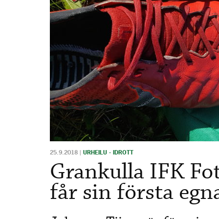
25.9.2018
|
URHEILU - IDROTT
Grankulla IFK Fotb
får sin första eg