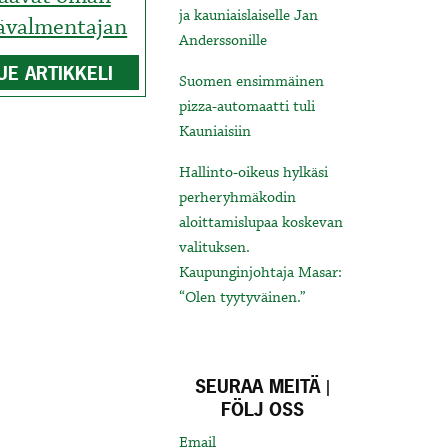
ja kauniaislaiselle Jan
ävalmentajan
Anderssonille
UE ARTIKKELI
Suomen ensimmäinen
pizza-automaatti tuli
Kauniaisiin
Hallinto-oikeus hylkäsi
perheryhmäkodin
aloittamislupaa koskevan
valituksen.
Kaupunginjohtaja Masar:
“Olen tyytyväinen.”
SEURAA MEITÄ |
FÖLJ OSS
Email