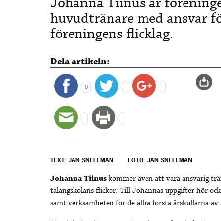
Johanna Tiinus är föreninge
huvudtränare med ansvar fö
föreningens flicklag.
Dela artikeln:
0
TEXT: JAN SNELLMAN
FOTO: JAN SNELLMAN
Johanna Tiinus
kommer även att vara ansvarig trän
talangskolans flickor. Till Johannas uppgifter hör oc
samt verksamheten för de allra första årskullarna av 