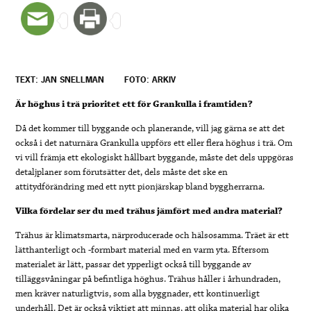
TEXT: JAN SNELLMAN
FOTO: ARKIV
Är höghus i trä prioritet ett för Grankulla i framtiden?
Då det kommer till byggande och planerande, vill jag gärna se att det
också i det naturnära Grankulla uppförs ett eller flera höghus i trä. Om
vi vill främja ett ekologiskt hållbart byggande, måste det dels uppgöras
detaljplaner som förutsätter det, dels måste det ske en
attitydförändring med ett nytt pionjärskap bland byggherrarna.
Vilka fördelar ser du med trähus jämfört med andra material?
Trähus är klimatsmarta, närproducerade och hälsosamma. Träet är ett
lätthanterligt och -formbart material med en varm yta. Eftersom
materialet är lätt, passar det ypperligt också till byggande av
tilläggsvåningar på befintliga höghus. Trähus håller i århundraden,
men kräver naturligtvis, som alla byggnader, ett kontinuerligt
underhåll.
Det är också viktigt att minnas, att olika material har olika