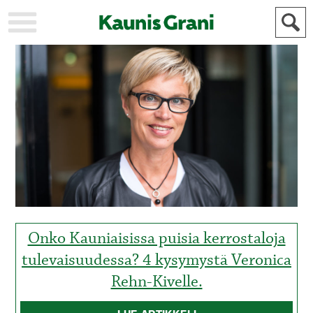
KAUPUNKI
STADEN
AJANKOHTAISTA
AKTUELLT
URHEILU
IDROTT
KULTTUURI
KULTUR
HISTORIA
HISTORIA
YLEINEN
ALLMÄN
FÖR
MAINOSTAJILLE
ANNONSÖRER
Onko Kauniaisissa puisia kerrostaloja
tulevaisuudessa? 4 kysymystä Veronica
Rehn-Kivelle.