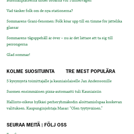
Busshållplatserna under broarna vid Tunnelvägen
Vad tänker folk om de nya stationerna?
Sommarens Grani-fenomen: Folk köar upp till en timme för jättelika
glassar
Sommarens tåguppehåll är över – nu är det lättare att ta sig till
perrongerna
Glad sommar!
KOLME SUOSITUINTA
TRE MEST POPULÄRA
5 kysymystä toimittajalle ja kauniaislaiselle Jan Anderssonille
Suomen ensimmäinen pizza-automaatti tuli Kauniaisiin
Hallinto-oikeus hylkäsi perheryhmäkodin aloittamislupaa koskevan
valituksen. Kaupunginjohtaja Masar: “Olen tyytyväinen.”
SEURAA MEITÄ | FÖLJ OSS