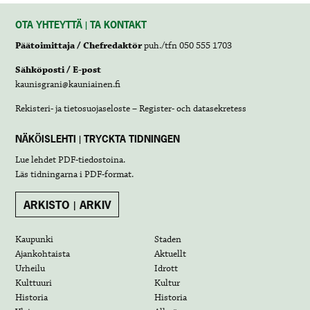
OTA YHTEYTTÄ | TA KONTAKT
Päätoimittaja / Chefredaktör
puh./tfn 050 555 1703
Sähköposti / E-post
kaunisgrani@kauniainen.fi
Rekisteri- ja tietosuojaseloste – Register- och datasekretess
NÄKÖISLEHTI | TRYCKTA TIDNINGEN
Lue lehdet
PDF-tiedostoina
.
Läs tidningarna i
PDF-format
.
ARKISTO | ARKIV
Kaupunki
Staden
Ajankohtaista
Aktuellt
Urheilu
Idrott
Kulttuuri
Kultur
Historia
Historia