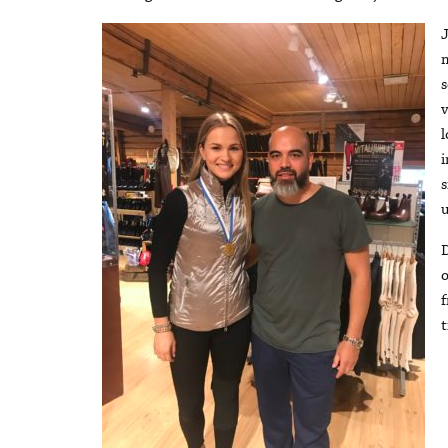
J
m
s
v
l
i
s
D
o
f
t