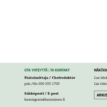
OTA YHTEYTTÄ | TA KONTAKT
NÄKÖISL
Päätoimittaja / Chefredaktör
Lue leh
puh./tfn 050 555 1703
Läs tidn
Sähköposti / E-post
ARKIS
kaunisgrani@kauniainen.fi