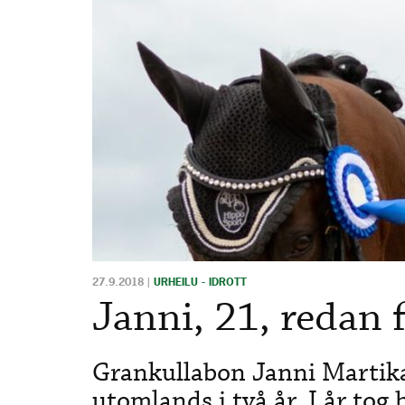
27.9.2018
|
URHEILU - IDROTT
Janni, 21, redan f
Grankullabon Janni Martika
utomlands i två år. I år tog h