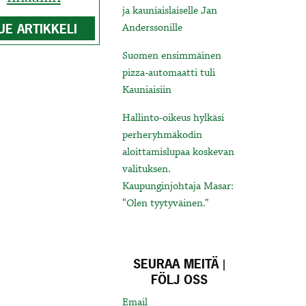
ja kauniaislaiselle Jan
UE ARTIKKELI
Anderssonille
Suomen ensimmäinen
pizza-automaatti tuli
Kauniaisiin
Hallinto-oikeus hylkäsi
perheryhmäkodin
aloittamislupaa koskevan
valituksen.
Kaupunginjohtaja Masar:
“Olen tyytyväinen.”
SEURAA MEITÄ |
FÖLJ OSS
Email