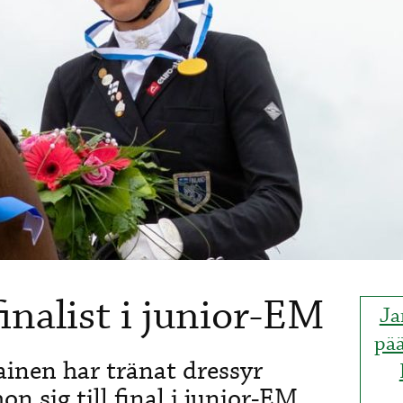
inalist i junior-EM
Ja
pä
inen har tränat dressyr
on sig till final i junior-EM