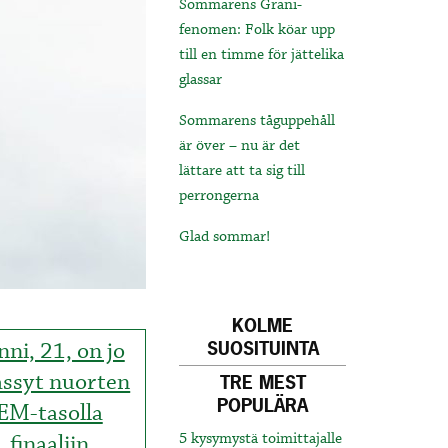
Sommarens Grani-
fenomen: Folk köar upp
till en timme för jättelika
glassar
Sommarens tåguppehåll
är över – nu är det
lättare att ta sig till
perrongerna
Glad sommar!
KOLME
nni, 21, on jo
SUOSITUINTA
ässyt nuorten
TRE MEST
POPULÄRA
EM-tasolla
finaaliin
5 kysymystä toimittajalle