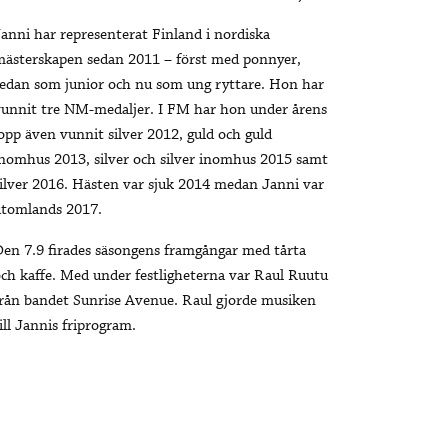
anni har representerat Finland i nordiska
ästerskapen sedan 2011 – först med ponnyer,
edan som junior och nu som ung ryttare. Hon har
unnit tre NM-medaljer. I FM har hon under årens
opp även vunnit silver 2012, guld och guld
nomhus 2013, silver och silver inomhus 2015 samt
ilver 2016. Hästen var sjuk 2014 medan Janni var
utomlands 2017.
en 7.9 firades säsongens framgångar med tårta
ch kaffe. Med under festligheterna var Raul Ruutu
rån bandet Sunrise Avenue. Raul gjorde musiken
ill Jannis friprogram.