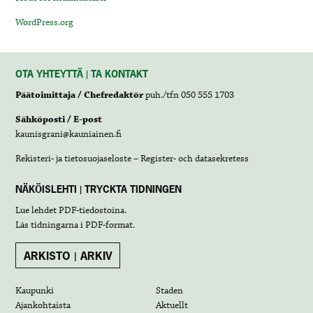
WordPress.org
OTA YHTEYTTÄ | TA KONTAKT
Päätoimittaja / Chefredaktör
puh./tfn 050 555 1703
Sähköposti / E-post
kaunisgrani@kauniainen.fi
Rekisteri- ja tietosuojaseloste – Register- och datasekretess
NÄKÖISLEHTI | TRYCKTA TIDNINGEN
Lue lehdet
PDF-tiedostoina
.
Läs tidningarna i
PDF-format
.
ARKISTO | ARKIV
Kaupunki
Staden
Ajankohtaista
Aktuellt