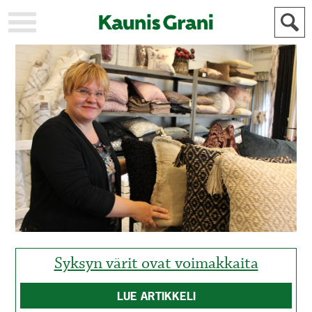
KAUPUNKI
STADEN
AJANKOHTAISTA
AKTUELLT
URHEILU
IDROTT
KULTTUURI
KULTUR
HISTORIA
HISTORIA
YLEINEN
ALLMÄN
FÖR
MAINOSTAJILLE
ANNONSÖRER
Syksyn värit ovat voimakkaita
LUE ARTIKKELI