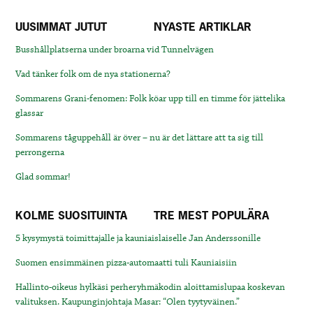
UUSIMMAT JUTUT
NYASTE ARTIKLAR
Busshållplatserna under broarna vid Tunnelvägen
Vad tänker folk om de nya stationerna?
Sommarens Grani-fenomen: Folk köar upp till en timme för jättelika
glassar
Sommarens tåguppehåll är över – nu är det lättare att ta sig till
perrongerna
Glad sommar!
KOLME SUOSITUINTA
TRE MEST POPULÄRA
5 kysymystä toimittajalle ja kauniaislaiselle Jan Anderssonille
Suomen ensimmäinen pizza-automaatti tuli Kauniaisiin
Hallinto-oikeus hylkäsi perheryhmäkodin aloittamislupaa koskevan
valituksen. Kaupunginjohtaja Masar: “Olen tyytyväinen.”