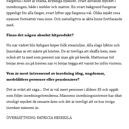
Färgerna i höst är starka, kryddiga nyanser. Svart används mycket i
inredningen, både i möbler och mattor. En svart bakgrund fungerar
ypperligt för alla färger, svart lyfter upp färgerna väl. Olika mjukt rosa
nyanser fortsätter vara inne. Och naturligtvis är äkta linne fortfarande
med.
Finns det någon absolut hitprodukt?
Nu när vädret blir kyligare köper folk stearinljus. Alla slags lyktor och
ljusstakar är ett måste på hösten. De är trevliga att skaffa hem, men
också att ta med som present när man går på besök. Mattornas tid
börjar även nu på hösten när vi börjar bygga ett varmt bo inför vintern.
Vem är mest intresserad av inredning idag, ungdomar,
medelålders personer eller pensionärer?
Det är svårt att säga… Det är väl mest personer i åldern 35 och uppåt
som följer inredningstrenderna. Männens inredningsintresse har ökat
otroligt mycket de senaste åren och det är trevligt att se hur ivriga
inredare männen är.
ÖVERSÄTTNING: PATRICIA HEIKKILÄ