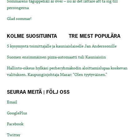
Sommarens tåguppehåll är över – nu är det lättare att ta sig till
perrongerna
Glad sommar!
KOLME SUOSITUINTA
TRE MEST POPULÄRA
5 kysymystä toimittajalle ja kauniaislaiselle Jan Anderssonille
Suomen ensimmäinen pizza-automaatti tuli Kauniaisiin
Hallinto-oikeus hylkäsi perheryhmäkodin aloittamislupaa koskevan
valituksen. Kaupunginjohtaja Masar: “Olen tyytyväinen.”
SEURAA MEITÄ | FÖLJ OSS
Email
GooglePlus
Facebook
Twitter