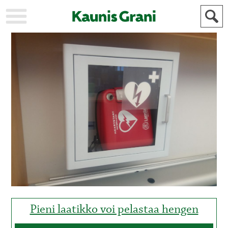
KAUPUNKI
STADEN
AJANKOHTAISTA
AKTUELLT
URHEILU
IDROTT
KULTTUURI
KULTUR
HISTORIA
HISTORIA
YLEINEN
ALLMÄN
FÖR
MAINOSTAJILLE
ANNONSÖRER
Pieni laatikko voi pelastaa hengen