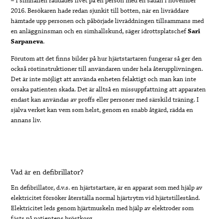
– I simhallen räddades livet på en person med en sådan i november
2016. Besökaren hade redan sjunkit till botten, när en livräddare
hämtade upp personen och påbörjade livräddningen tillsammans med
en anläggninsman och en simhallskund, säger idrottsplatschef
Sari
Sarpaneva
.
Förutom att det finns bilder på hur hjärtstartaren fungerar så ger den
också röstinstruktioner till användaren under hela återupplivningen.
Det är inte möjligt att använda enheten felaktigt och man kan inte
orsaka patienten skada. Det är alltså en missuppfattning att apparaten
endast kan användas av proffs eller personer med särskild träning. I
själva verket kan vem som helst, genom en snabb åtgärd, rädda en
annans liv.
Vad är en defibrillator?
En defibrillator, d.v.s. en hjärtstartare, är en apparat som med hjälp av
elektricitet försöker återställa normal hjärtrytm vid hjärtstillestånd.
Elektricitet leds genom hjärtmuskeln med hjälp av elektroder som
fästs på patientens bröstkorg.