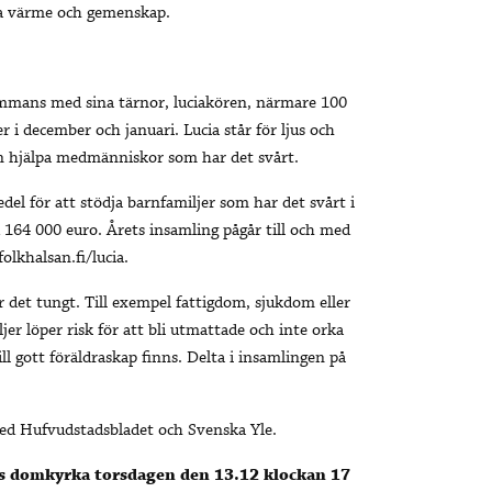
tta värme och gemenskap.
lsammans med sina tärnor, luciakören, närmare 100
 i december och januari. Lucia står för ljus och
an hjälpa medmänniskor som har det svårt.
l för att stödja barnfamiljer som har det svårt i
164 000 euro. Årets insamling pågår till och med
lkhalsan.fi/lucia.
r det tungt. Till exempel fattigdom, sjukdom eller
jer löper risk för att bli utmattade och inte orka
ill gott föräldraskap finns. Delta i insamlingen på
med Hufvudstadsbladet och Svenska Yle.
fors domkyrka torsdagen den 13.12 klockan 17