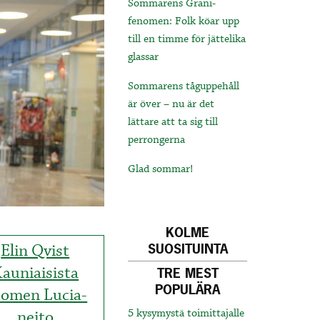
Sommarens Grani-
fenomen: Folk köar upp
till en timme för jättelika
glassar
Sommarens tåguppehåll
är över – nu är det
lättare att ta sig till
perrongerna
Glad sommar!
KOLME
Elin Qvist
SUOSITUINTA
auniaisista
TRE MEST
POPULÄRA
omen Lucia-
neito
5 kysymystä toimittajalle