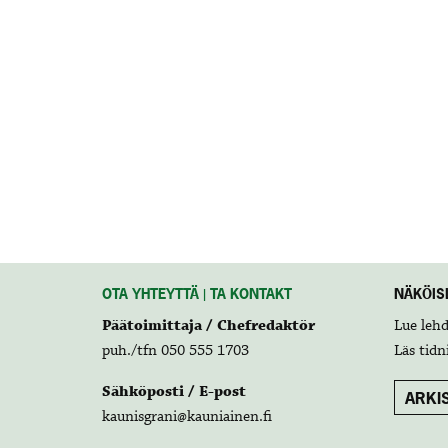
OTA YHTEYTTÄ | TA KONTAKT
NÄKÖISL
Päätoimittaja / Chefredaktör
Lue leh
puh./tfn 050 555 1703
Läs tidn
Sähköposti / E-post
ARKIS
kaunisgrani@kauniainen.fi