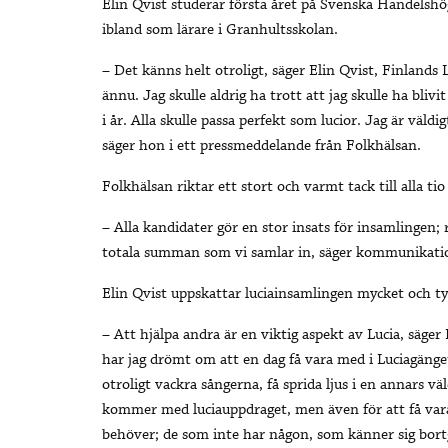
Elin Qvist studerar första året på Svenska Handelshö
ibland som lärare i Granhultsskolan.
– Det känns helt otroligt, säger Elin Qvist, Finlands 
ännu. Jag skulle aldrig ha trott att jag skulle ha bliv
i år. Alla skulle passa perfekt som lucior. Jag är väldig
säger hon i ett pressmeddelande från Folkhälsan.
Folkhälsan riktar ett stort och varmt tack till alla tio
– Alla kandidater gör en stor insats för insamlingen; 
totala summan som vi samlar in, säger kommunikatio
Elin Qvist uppskattar luciainsamlingen mycket och ty
– Att hjälpa andra är en viktig aspekt av Lucia, säger 
har jag drömt om att en dag få vara med i Luciagänget
otroligt vackra sångerna, få sprida ljus i en annar
kommer med luciauppdraget, men även för att få var
behöver; de som inte har någon, som känner sig bort