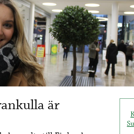
rankulla är
K
Su