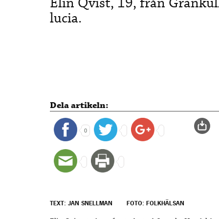
Elin Qvist, 19, från Grankull
lucia.
Dela artikeln:
0
TEXT: JAN SNELLMAN
FOTO: FOLKHÄLSAN