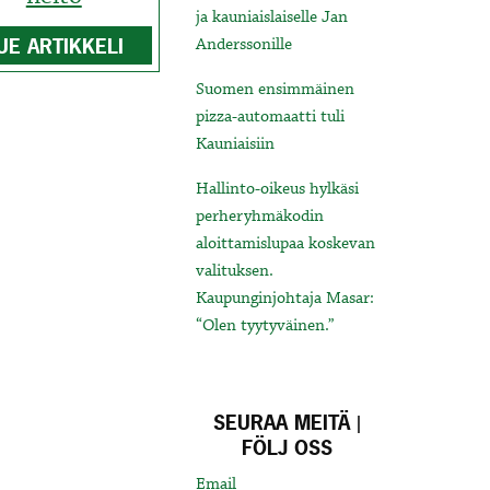
ja kauniaislaiselle Jan
UE ARTIKKELI
Anderssonille
Suomen ensimmäinen
pizza-automaatti tuli
Kauniaisiin
Hallinto-oikeus hylkäsi
perheryhmäkodin
aloittamislupaa koskevan
valituksen.
Kaupunginjohtaja Masar:
“Olen tyytyväinen.”
SEURAA MEITÄ |
FÖLJ OSS
Email