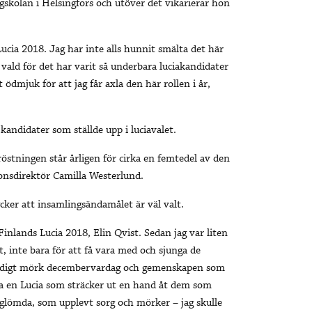
gskolan i Helsingfors och utöver det vikarierar hon
Lucia 2018. Jag har inte alls hunnit smälta det här
it vald för det har varit så underbara luciakandidater
t ödmjuk för att jag får axla den här rollen i år,
 kandidater som ställde upp i luciavalet.
röstningen står årligen för cirka en femtedel av den
nsdirektör Camilla Westerlund.
cker att insamlingsändamålet är väl valt.
Finlands Lucia 2018, Elin Qvist. Sedan jag var liten
, inte bara för att få vara med och sjunga de
s väldigt mörk decembervardag och gemenskapen som
a en Lucia som sträcker ut en hand åt dem som
glömda, som upplevt sorg och mörker – jag skulle