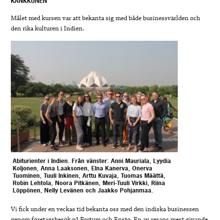
KANKKUNEN
Målet med kursen var att bekanta sig med både businessvärlden och
den rika kulturen i Indien.
Abiturienter i Indien. Från vänster: Anni Mauriala, Lyydia
Koljonen, Anna Laaksonen, Elna Kanerva, Onerva
Tuominen, Tuuli Inkinen, Arttu Kuvaja, Tuomas Määttä,
Robin Lehtola, Noora Pitkänen, Meri-Tuuli Virkki, Riina
Löppönen, Nelly Levänen och Jaakko Pohjanmaa.
Vi fick under en veckas tid bekanta oss med den indiska businessen
genom företagsbesök på Fortum och Ensto. En av resans mest givande