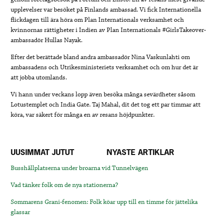
upplevelser var besöket på Finlands ambassad. Vi fick Internationella
flickdagen till ära höra om Plan Internationals verksamhet och
kvinnornas rättigheter i Indien av Plan Internationals #GirlsTakeover-
ambassadör Hullas Nayak.
Efter det berättade bland andra ambassadör Nina Vaskunlahti om
ambassadens och Utrikesministeriets verksamhet och om hur det är
att jobba utomlands.
Vi hann under veckans lopp även besöka många sevärdheter såsom
Lotustemplet och India Gate. Taj Mahal, dit det tog ett par timmar att
köra, var säkert för många en av resans höjdpunkter.
UUSIMMAT JUTUT
NYASTE ARTIKLAR
Busshållplatserna under broarna vid Tunnelvägen
Vad tänker folk om de nya stationerna?
Sommarens Grani-fenomen: Folk köar upp till en timme för jättelika
glassar