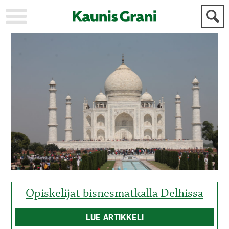
KAUPUNKI
STADEN
AJANKOHTAISTA
AKTUELLT
URHEILU
IDROTT
KULTTUURI
KULTUR
HISTORIA
HISTORIA
YLEINEN
ALLMÄN
FÖR
MAINOSTAJILLE
ANNONSÖRER
Opiskelijat bisnesmatkalla Delhissä
LUE ARTIKKELI