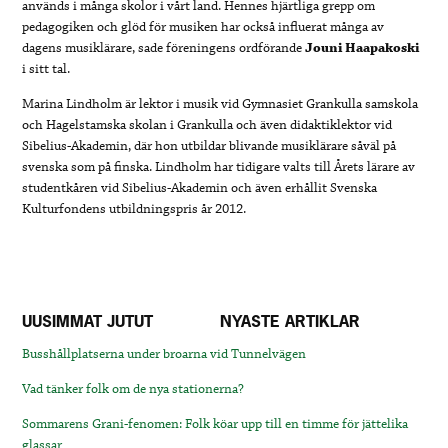
används i många skolor i vårt land. Hennes hjärtliga grepp om
pedagogiken och glöd för musiken har också influerat många av
dagens musiklärare, sade föreningens ordförande
Jouni Haapakoski
i sitt tal.
Marina Lindholm är lektor i musik vid Gymnasiet Grankulla samskola
och Hagelstamska skolan i Grankulla och även didaktiklektor vid
Sibelius-Akademin, där hon utbildar blivande musiklärare såväl på
svenska som på finska. Lindholm har tidigare valts till Årets lärare av
studentkåren vid Sibelius-Akademin och även erhållit Svenska
Kulturfondens utbildningspris år 2012.
UUSIMMAT JUTUT
NYASTE ARTIKLAR
Busshållplatserna under broarna vid Tunnelvägen
Vad tänker folk om de nya stationerna?
Sommarens Grani-fenomen: Folk köar upp till en timme för jättelika
glassar