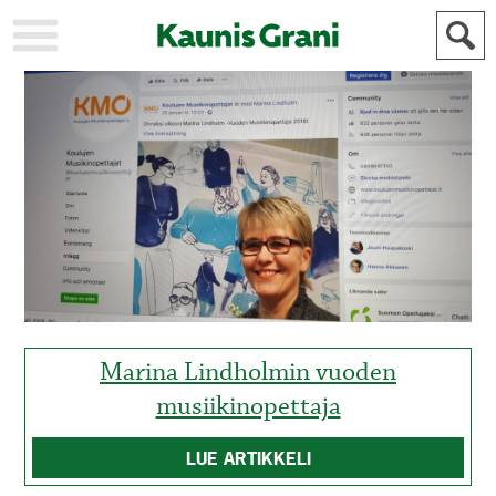
KAUPUNKI
STADEN
AJANKOHTAISTA
AKTUELLT
URHEILU
IDROTT
KULTTUURI
KULTUR
HISTORIA
HISTORIA
YLEINEN
ALLMÄN
FÖR
MAINOSTAJILLE
ANNONSÖRER
Marina Lindholmin vuoden
musiikinopettaja
LUE ARTIKKELI