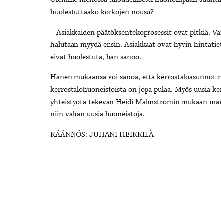
Olemme menossa taloudellisesti huonompaan suuntaa
huolestuttaako korkojen nousu?
– Asiakkaiden päätöksentekoprosessit ovat pitkiä. Va
halutaan myydä ensin. Asiakkaat ovat hyvin hintatietoi
eivät huolestuta, hän sanoo.
Hänen mukaansa voi sanoa, että kerrostaloasunnot my
kerrostalohuoneistoista on jopa pulaa. Myös uusia k
yhteistyötä tekevän Heidi Malmströmin mukaan markk
niin vähän uusia huoneistoja.
KÄÄNNÖS: JUHANI HEIKKILÄ