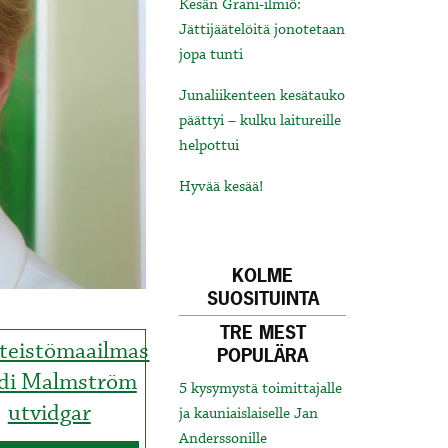
Kesän Grani-ilmiö:
Jättijäätelöitä jonotetaan
jopa tunti
Junaliikenteen kesätauko
päättyi – kulku laitureille
helpottui
Hyvää kesää!
KOLME
SUOSITUINTA
TRE MEST
nteistömaailmas
POPULÄRA
di Malmström
5 kysymystä toimittajalle
utvidgar
ja kauniaislaiselle Jan
Anderssonille