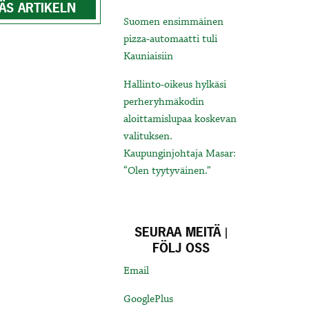
ÄS ARTIKELN
Suomen ensimmäinen
pizza-automaatti tuli
Kauniaisiin
Hallinto-oikeus hylkäsi
perheryhmäkodin
aloittamislupaa koskevan
valituksen.
Kaupunginjohtaja Masar:
“Olen tyytyväinen.”
SEURAA MEITÄ |
FÖLJ OSS
Email
GooglePlus