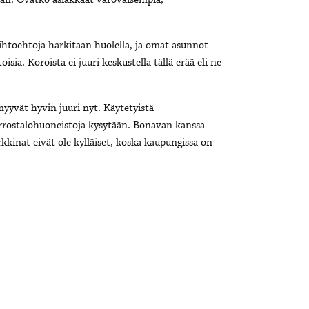
n. Ovatko asiakkaat varovaisempia,
ihtoehtoja harkitaan huolella, ja omat asunnot
sia. Koroista ei juuri keskustella tällä erää eli ne
yvät hyvin juuri nyt. Käytetyistä
errostalohuoneistoja kysytään. Bonavan kanssa
inat eivät ole kylläiset, koska kaupungissa on