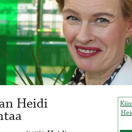
an Heidi
Kii
ntaa
Hei