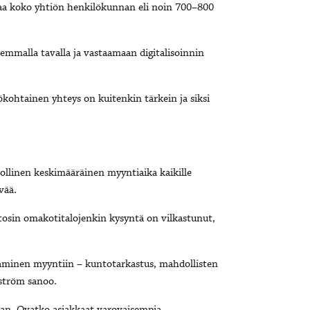
ttaa koko yhtiön henkilökunnan eli noin 700–800
emmalla tavalla ja vastaamaan digitalisoinnin
kohtainen yhteys on kuitenkin tärkein ja siksi
ollinen keskimääräinen myyntiaika kaikille
vää.
tosin omakotitalojenkin kysyntä on vilkastunut,
aminen myyntiin – kuntotarkastus, mahdollisten
mström sanoo.