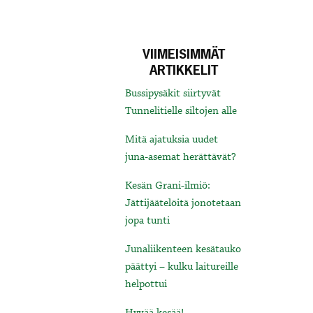
VIIMEISIMMÄT
ARTIKKELIT
Bussipysäkit siirtyvät
Tunnelitielle siltojen alle
Mitä ajatuksia uudet
juna-asemat herättävät?
Kesän Grani-ilmiö:
Jättijäätelöitä jonotetaan
jopa tunti
Junaliikenteen kesätauko
päättyi – kulku laitureille
helpottui
Hyvää kesää!