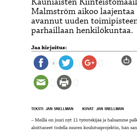
Kauniaisten Kiinteistömaail
Malmström aikoo laajentaa
avannut uuden toimipisteen
parhaillaan henkilökuntaa.
Jaa kirjoitus:
0
TEKSTI: JAN SNELLMAN
KUVAT: JAN SNELLMAN
– Meillä on juuri nyt 11 työntekijää ja haluamme pal
aloittaneet todella suuren koulutusprojektin, hän sa