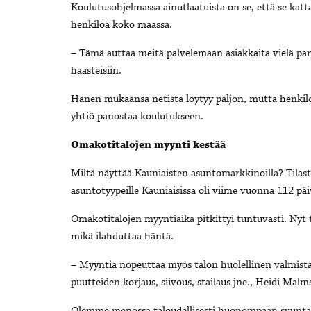
Koulutusohjelmassa ainutlaatuista on se, että se ka
henkilöä koko maassa.
– Tämä auttaa meitä palvelemaan asiakkaita vielä par
haasteisiin.
Hänen mukaansa netistä löytyy paljon, mutta henkilö
yhtiö panostaa koulutukseen.
Omakotitalojen myynti kestää
Miltä näyttää Kauniaisten asuntomarkkinoilla? Tilast
asuntotyypeille Kauniaisissa oli viime vuonna 112 päi
Omakotitalojen myyntiaika pitkittyi tuntuvasti. Nyt 
mikä ilahduttaa häntä.
– Myyntiä nopeuttaa myös talon huolellinen valmist
puutteiden korjaus, siivous, stailaus jne., Heidi Mal