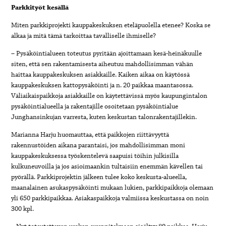
Parkkityöt kesällä
Miten parkkiprojekti kauppakeskuksen eteläpuolella etenee? Koska se
alkaa ja mitä tämä tarkoittaa tavalliselle ihmiselle?
– Pysäköintialueen toteutus pyritään ajoittamaan kesä-heinäkuulle
siten, että sen rakentamisesta aiheutuu mahdollisimman vähän
haittaa kauppakeskuksen asiakkaille. Kaiken aikaa on käytössä
kauppakeskuksen kattopysäköinti ja n. 20 paikkaa maantasossa.
Väliaikaispaikkoja asiakkaille on käytettävissä myös kaupungintalon
pysäköintialueella ja rakentajille osoitetaan pysäköintialue
Junghansinkujan varresta, kuten keskustan talonrakentajillekin.
Marianna Harju huomauttaa, että paikkojen riittävyyttä
rakennustöiden aikana parantaisi, jos mahdollisimman moni
kauppakeskuksessa työskentelevä saapuisi töihin julkisilla
kulkuneuvoilla ja jos asioimaankin tultaisiin enemmän kävellen tai
pyörällä. Parkkiprojektin jälkeen tulee koko keskusta-alueella,
maanalainen asukaspysäköinti mukaan lukien, parkkipaikkoja olemaan
yli 650 parkkipaikkaa. Asiakaspaikkoja valmiissa keskustassa on noin
300 kpl.