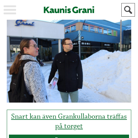
KAUPUNKI
STADEN
AJANKOHTAISTA
AKTUELLT
URHEILU
IDROTT
KULTTUURI
KULTUR
HISTORIA
HISTORIA
YLEINEN
ALLMÄN
FÖR
MAINOSTAJILLE
ANNONSÖRER
Snart kan även Grankullaborna träffas
på torget