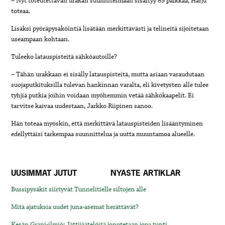
– Nyt toteutettavan urakan suunnitelmaan sisältyy 89 paikkaa, Harju
toteaa.
Lisäksi pyöräpysäköintiä lisätään merkittävästi ja telineitä sijoitetaan
useampaan kohtaan.
Tuleeko latauspisteitä sähköautoille?
– Tähän urakkaan ei sisälly latauspisteitä, mutta asiaan varaudutaan
suojaputkituksilla tulevan hankinnan varalta, eli kivetysten alle tulee
tyhjiä putkia joihin voidaan myöhemmin vetää sähkökaapelit. Ei
tarvitse kaivaa uudestaan, Jarkko Riipinen sanoo.
Hän toteaa myöskin, että merkittävä latauspisteiden lisääntyminen
edellyttäisi tarkempaa suunnittelua ja uutta muuntamoa alueelle.
UUSIMMAT JUTUT
NYASTE ARTIKLAR
Bussipysäkit siirtyvät Tunnelitielle siltojen alle
Mitä ajatuksia uudet juna-asemat herättävät?
Kesän Grani-ilmiö: Jättijäätelöitä jonotetaan jopa tunti