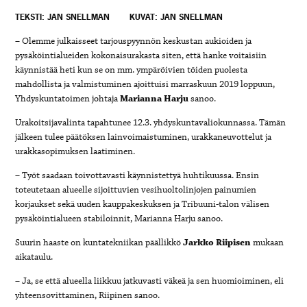
TEKSTI: JAN SNELLMAN
KUVAT: JAN SNELLMAN
– Olemme julkaisseet tarjouspyynnön keskustan aukioiden ja
pysäköintialueiden kokonaisurakasta siten, että hanke voitaisiin
käynnistää heti kun se on mm. ympäröivien töiden puolesta
mahdollista ja valmistuminen ajoittuisi marraskuun 2019 loppuun,
Yhdyskuntatoimen johtaja
Marianna Harju
sanoo.
Urakoitsijavalinta tapahtunee 12.3. yhdyskuntavaliokunnassa. Tämän
jälkeen tulee päätöksen lainvoimaistuminen, urakkaneuvottelut ja
urakkasopimuksen laatiminen.
– Työt saadaan toivottavasti käynnistettyä huhtikuussa. Ensin
toteutetaan alueelle sijoittuvien vesihuoltolinjojen painumien
korjaukset sekä uuden kauppakeskuksen ja Tribuuni-talon välisen
pysäköintialueen stabiloinnit, Marianna Harju sanoo.
Suurin haaste on kuntatekniikan päällikkö
Jarkko Riipisen
mukaan
aikataulu.
– Ja, se että alueella liikkuu jatkuvasti väkeä ja sen huomioiminen, eli
yhteensovittaminen, Riipinen sanoo.