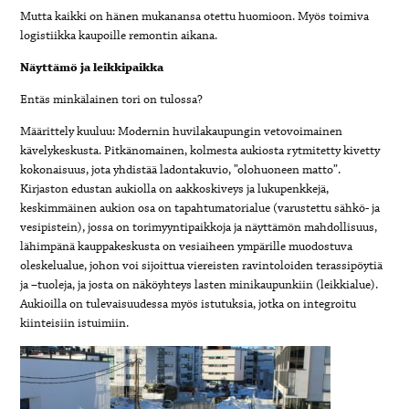
Mutta kaikki on hänen mukanansa otettu huomioon. Myös toimiva
logistiikka kaupoille remontin aikana.
Näyttämö ja leikkipaikka
Entäs minkälainen tori on tulossa?
Määrittely kuuluu: Modernin huvilakaupungin vetovoimainen
kävelykeskusta. Pitkänomainen, kolmesta aukiosta rytmitetty kivetty
kokonaisuus, jota yhdistää ladontakuvio, ”olohuoneen matto”.
Kirjaston edustan aukiolla on aakkoskiveys ja lukupenkkejä,
keskimmäinen aukion osa on tapahtumatorialue (varustettu sähkö- ja
vesipistein), jossa on torimyyntipaikkoja ja näyttämön mahdollisuus,
lähimpänä kauppakeskusta on vesiaiheen ympärille muodostuva
oleskelualue, johon voi sijoittua viereisten ravintoloiden terassipöytiä
ja –tuoleja, ja josta on näköyhteys lasten minikaupunkiin (leikkialue).
Aukioilla on tulevaisuudessa myös istutuksia, jotka on integroitu
kiinteisiin istuimiin.