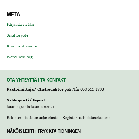
META
Kirjaudu sisään
Sisältösyöte
Kommenttisyöte
WordPress.org
OTA YHTEYTTÄ | TA KONTAKT
Päätoimittaja / Chefredaktör
puh./tfn 050 555 1703
Sähköposti / E-post
kaunisgrani@kauniainen.fi
Rekisteri- ja tietosuojaseloste – Register- och datasekretess
NÄKÖISLEHTI | TRYCKTA TIDNINGEN