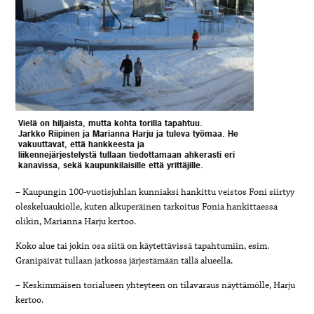
Vielä on hiljaista, mutta kohta torilla tapahtuu.
Jarkko Riipinen ja Marianna Harju ja tuleva työmaa.
He
vakuuttavat, että hankkeesta ja
liikennejärjestelystä
tullaan tiedottamaan ahkerasti eri
kanavissa, sekä
kaupunkilaisille että yrittäjille.
– Kaupungin 100-vuotisjuhlan kunniaksi hankittu veistos Foni siirtyy
oleskeluaukiolle, kuten alkuperäinen tarkoitus Fonia hankittaessa
olikin, Marianna Harju kertoo.
Koko alue tai jokin osa siitä on käytettävissä tapahtumiin, esim.
Granipäivät tullaan jatkossa järjestämään tällä alueella.
– Keskimmäisen torialueen yhteyteen on tilavaraus näyttämölle, Harju
kertoo.